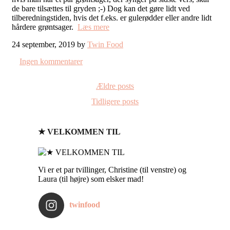
de bare tilsættes til gryden ;-) Dog kan det gøre lidt ved
tilberedningstiden, hvis det f.eks. er gulerødder eller andre lidt
hårdere grøntsager.
Læs mere
24 september, 2019 by
Twin Food
Ingen kommentarer
Ældre posts
Tidligere posts
★ VELKOMMEN TIL
Vi er et par tvillinger, Christine (til venstre) og
Laura (til højre) som elsker mad!
twinfood