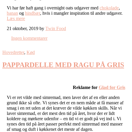
Vi har før haft gang i overnight oats udgaver med
chokolade
,
banan
og
hindbær
, hvis i mangler inspiration til andre udgaver.
Læs mere
21 oktober, 2019 by
Twin Food
Ingen kommentarer
Hovedretter
,
Kød
PAPPARDELLE MED RAGU PÅ GRIS
Reklame for
Glad for Gris
Vi er ret vilde med simremad, men laver det af en eller anden
grund ikke så ofte. Vi synes det er en nem måde at få masser af
smag i en ret uden at det kræver de vilde køkken skills. Når vi
laver simremad, er det mest den tid på året, hvor der er lidt
koldere og mørkere udenfor – en tid vi er godt på vej ind i. Vi
synes den tid på året passer perfekt med simremad med masser
af smag og duft i køkkenet det meste af dagen.