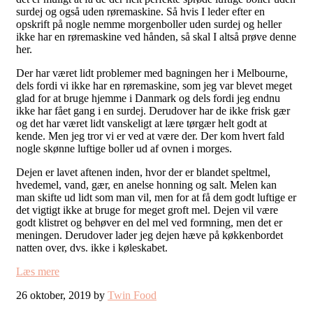
surdej og også uden røremaskine. Så hvis I leder efter en
opskrift på nogle nemme morgenboller uden surdej og heller
ikke har en røremaskine ved hånden, så skal I altså prøve denne
her.
Der har været lidt problemer med bagningen her i Melbourne,
dels fordi vi ikke har en røremaskine, som jeg var blevet meget
glad for at bruge hjemme i Danmark og dels fordi jeg endnu
ikke har fået gang i en surdej. Derudover har de ikke frisk gær
og det har været lidt vanskeligt at lære tørgær helt godt at
kende. Men jeg tror vi er ved at være der. Der kom hvert fald
nogle skønne luftige boller ud af ovnen i morges.
Dejen er lavet aftenen inden, hvor der er blandet speltmel,
hvedemel, vand, gær, en anelse honning og salt. Melen kan
man skifte ud lidt som man vil, men for at få dem godt luftige er
det vigtigt ikke at bruge for meget groft mel. Dejen vil være
godt klistret og behøver en del mel ved formning, men det er
meningen. Derudover lader jeg dejen hæve på køkkenbordet
natten over, dvs. ikke i køleskabet.
Læs mere
26 oktober, 2019 by
Twin Food