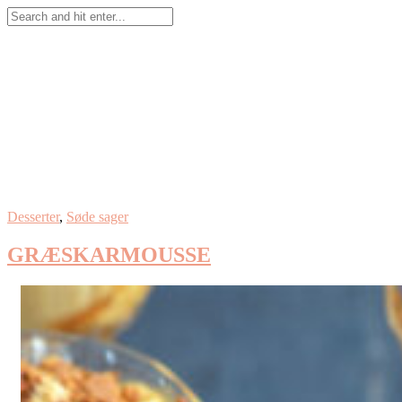
Desserter
,
Søde sager
GRÆSKARMOUSSE