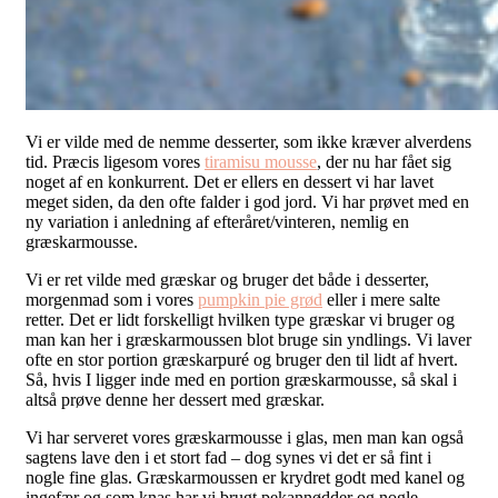
Vi er vilde med de nemme desserter, som ikke kræver alverdens
tid. Præcis ligesom vores
tiramisu mousse
, der nu har fået sig
noget af en konkurrent. Det er ellers en dessert vi har lavet
meget siden, da den ofte falder i god jord. Vi har prøvet med en
ny variation i anledning af efteråret/vinteren, nemlig en
græskarmousse.
Vi er ret vilde med græskar og bruger det både i desserter,
morgenmad som i vores
pumpkin pie grød
eller i mere salte
retter. Det er lidt forskelligt hvilken type græskar vi bruger og
man kan her i græskarmoussen blot bruge sin yndlings. Vi laver
ofte en stor portion græskarpuré og bruger den til lidt af hvert.
Så, hvis I ligger inde med en portion græskarmousse, så skal i
altså prøve denne her dessert med græskar.
Vi har serveret vores græskarmousse i glas, men man kan også
sagtens lave den i et stort fad – dog synes vi det er så fint i
nogle fine glas. Græskarmoussen er krydret godt med kanel og
ingefær og som knas har vi brugt pekannødder og nogle