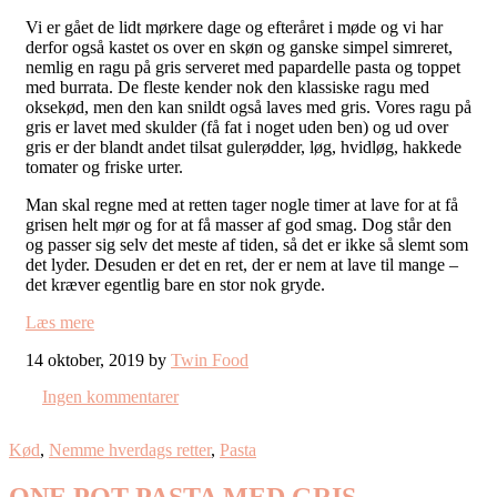
Vi er gået de lidt mørkere dage og efteråret i møde og vi har
derfor også kastet os over en skøn og ganske simpel simreret,
nemlig en ragu på gris serveret med papardelle pasta og toppet
med burrata. De fleste kender nok den klassiske ragu med
oksekød, men den kan snildt også laves med gris. Vores ragu på
gris er lavet med skulder (få fat i noget uden ben) og ud over
gris er der blandt andet tilsat gulerødder, løg, hvidløg, hakkede
tomater og friske urter.
Man skal regne med at retten tager nogle timer at lave for at få
grisen helt mør og for at få masser af god smag. Dog står den
og passer sig selv det meste af tiden, så det er ikke så slemt som
det lyder. Desuden er det en ret, der er nem at lave til mange –
det kræver egentlig bare en stor nok gryde.
Læs mere
14 oktober, 2019 by
Twin Food
Ingen kommentarer
Kød
,
Nemme hverdags retter
,
Pasta
ONE POT PASTA MED GRIS