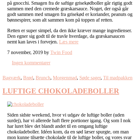
på gnocchi. Smagen fra de saftige grisekødboller går rigtig godt
sammen med den cremede græskarsauce. Noget, der også går
godt sammen med smagen fra grisekød er koriander, peanuts og
bønnespirer, som alt sammen kom på toppen af retten.
Retten er super simpel, da den ikke kræver mange ingredienser.
Den egner sig godt til de travle hverdage, da græskarsaucen
nemt kan laves i forvejen.
Læs mere
7 november, 2019 by
Twin Food
Ingen kommentarer
Bagværk
,
Brød
,
Brunch
,
Morgenmad
,
Søde sager
,
Til madpakken
LUFTIGE CHOKOLADEBOLLER
Siden sidste weekend, hvor vi udgav de luftige boller (uden
surdej), har vi allerede haft flere portioner igang. Og som I nok
har luret blev det blandt andet til en omgang luftige
chokoladeboller. Idéen kom, da en sød læser spurgte, om man
mon kunne tilsætte chokolade til de luftige boller, og vores svar