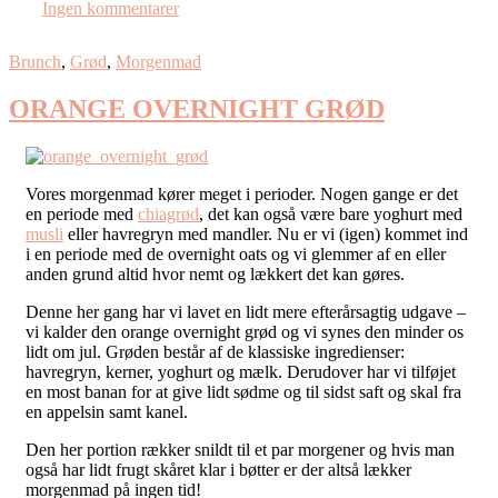
Ingen kommentarer
Brunch
,
Grød
,
Morgenmad
ORANGE OVERNIGHT GRØD
Vores morgenmad kører meget i perioder. Nogen gange er det
en periode med
chiagrød
, det kan også være bare yoghurt med
musli
eller havregryn med mandler. Nu er vi (igen) kommet ind
i en periode med de overnight oats og vi glemmer af en eller
anden grund altid hvor nemt og lækkert det kan gøres.
Denne her gang har vi lavet en lidt mere efterårsagtig udgave –
vi kalder den orange overnight grød og vi synes den minder os
lidt om jul. Grøden består af de klassiske ingredienser:
havregryn, kerner, yoghurt og mælk. Derudover har vi tilføjet
en most banan for at give lidt sødme og til sidst saft og skal fra
en appelsin samt kanel.
Den her portion rækker snildt til et par morgener og hvis man
også har lidt frugt skåret klar i bøtter er der altså lækker
morgenmad på ingen tid!