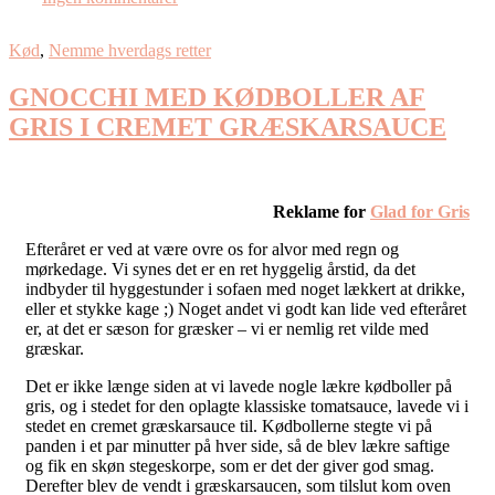
Kød
,
Nemme hverdags retter
GNOCCHI MED KØDBOLLER AF
GRIS I CREMET GRÆSKARSAUCE
Reklame for
Glad for Gris
Efteråret er ved at være ovre os for alvor med regn og
mørkedage. Vi synes det er en ret hyggelig årstid, da det
indbyder til hyggestunder i sofaen med noget lækkert at drikke,
eller et stykke kage ;) Noget andet vi godt kan lide ved efteråret
er, at det er sæson for græsker – vi er nemlig ret vilde med
græskar.
Det er ikke længe siden at vi lavede nogle lækre kødboller på
gris, og i stedet for den oplagte klassiske tomatsauce, lavede vi i
stedet en cremet græskarsauce til. Kødbollerne stegte vi på
panden i et par minutter på hver side, så de blev lækre saftige
og fik en skøn stegeskorpe, som er det der giver god smag.
Derefter blev de vendt i græskarsaucen, som tilslut kom oven