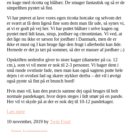
en kage med ricotta og blåbær. De smager fantastisk og så er de
simpelthen pyntet så fint.
Vi har prøvet at lave vores egen ricotta hotcake og selvom det
er svært at få dem ligeså fine som dem man får ude, så synes vi,
at vi er godt på vej her. Vi har puttet blåbær i selve kagen og
pyntet med lidt knas, sirup, jordbær og citrontimian. Vi ved, at
det lige nu ikke er sæson for jordbær i Danmark, men de er
ikke et must og I kan bruge lige den frugt i allerbedst kan lide.
Hernede er det jo tæt på sommer, så der er masser af jordbær ;-)
Opskriften nedenfor giver to store kager (diameter på ca. 12
cm.), som vi vil mene er nok til 2-3 personer. Vi bager dem i
små runde ovnfaste fade, men man kan også sagtens putte hele
dejen i et ovnfast fad og skære stykker derfra – det vil i øvrigt
også pynte så fint på et brunch bord!
Hvis man vil, kan den præcis samme dej også bruges til helt
normale pandekager, hvor dejen steges i lidt smør på en pande.
Her vil vi skyde på at der er nok dej til 10-12 pandekager.
Læs mere
10 november, 2019 by
Twin Food
Ingen kommentarer