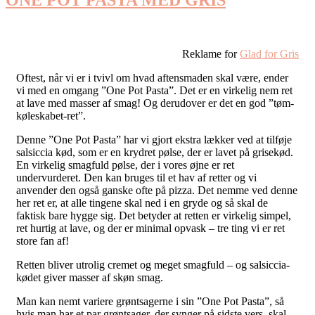
Reklame for
Glad for Gris
Oftest, når vi er i tvivl om hvad aftensmaden skal være, ender
vi med en omgang ”One Pot Pasta”. Det er en virkelig nem ret
at lave med masser af smag! Og derudover er det en god ”tøm-
køleskabet-ret”.
Denne ”One Pot Pasta” har vi gjort ekstra lækker ved at tilføje
salsiccia kød, som er en krydret pølse, der er lavet på grisekød.
En virkelig smagfuld pølse, der i vores øjne er ret
undervurderet. Den kan bruges til et hav af retter og vi
anvender den også ganske ofte på pizza. Det nemme ved denne
her ret er, at alle tingene skal ned i en gryde og så skal de
faktisk bare hygge sig. Det betyder at retten er virkelig simpel,
ret hurtig at lave, og der er minimal opvask – tre ting vi er ret
store fan af!
Retten bliver utrolig cremet og meget smagfuld – og salsiccia-
kødet giver masser af skøn smag.
Man kan nemt variere grøntsagerne i sin ”One Pot Pasta”, så
hvis man har et par grøntsager, der synger på sidste vers, skal