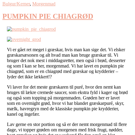
Bulgur/Kerner
,
Morgenmad
PUMPKIN PIE CHIAGRØD
Vi er gået ret meget i græskar, hvis man kan sige det. Vi elsker
græskarsæsonen og alt hvad man kan bruge græskar til. Vi
bruger det nok mest i middagsretter, men også i brød, desserter
og som I kan se her, morgenmad. Vi har lavet en pumpkin pie
chiagrød, som er en chiagrød med græskar og krydderier –
lyder det ikke lækkert!?
Vi laver for det meste græskaren til puré, hvor den nemt kan
bruges til lækre cremede saucer, som ekstra fyld i kager og brød
og også som topping på morgenmaden. Grøden her er lavet
som en overnight grød, hvor vi har blandet græskarpuré, skyr,
mælk, havregryn med de klassiske pumpkin pie krydderier,
kanel og ingefær.
Lav gerne en stor portion og så er der nemt morgenmad til flere
dage, vi topper grøden om morgenen med frisk frugt, nødder,