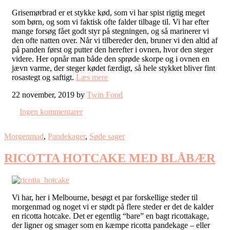
Grisemørbrad er et stykke kød, som vi har spist rigtig meget
som børn, og som vi faktisk ofte falder tilbage til. Vi har efter
mange forsøg fået godt styr på stegningen, og så marinerer vi
den ofte natten over. Når vi tilbereder den, bruner vi den altid af
på panden først og putter den herefter i ovnen, hvor den steger
videre. Her opnår man både den sprøde skorpe og i ovnen en
jævn varme, der steger kødet færdigt, så hele stykket bliver fint
rosastegt og saftigt.
Læs mere
22 november, 2019 by
Twin Food
Ingen kommentarer
Morgenmad
,
Pandekager
,
Søde sager
RICOTTA HOTCAKE MED BLÅBÆR
Vi har, her i Melbourne, besøgt et par forskellige steder til
morgenmad og noget vi er stødt på flere steder er det de kalder
en ricotta hotcake. Det er egentlig “bare” en bagt ricottakage,
der ligner og smager som en kæmpe ricotta pandekage – eller