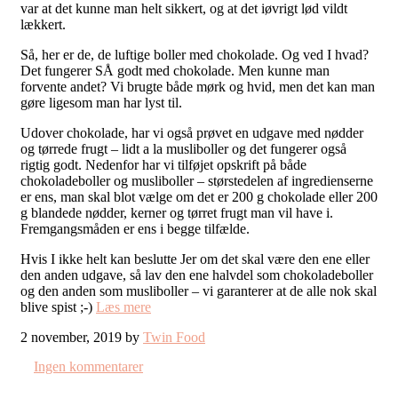
var at det kunne man helt sikkert, og at det iøvrigt lød vildt
lækkert.
Så, her er de, de luftige boller med chokolade. Og ved I hvad?
Det fungerer SÅ godt med chokolade. Men kunne man
forvente andet? Vi brugte både mørk og hvid, men det kan man
gøre ligesom man har lyst til.
Udover chokolade, har vi også prøvet en udgave med nødder
og tørrede frugt – lidt a la musliboller og det fungerer også
rigtig godt. Nedenfor har vi tilføjet opskrift på både
chokoladeboller og musliboller – størstedelen af ingredienserne
er ens, man skal blot vælge om det er 200 g chokolade eller 200
g blandede nødder, kerner og tørret frugt man vil have i.
Fremgangsmåden er ens i begge tilfælde.
Hvis I ikke helt kan beslutte Jer om det skal være den ene eller
den anden udgave, så lav den ene halvdel som chokoladeboller
og den anden som musliboller – vi garanterer at de alle nok skal
blive spist ;-)
Læs mere
2 november, 2019 by
Twin Food
Ingen kommentarer