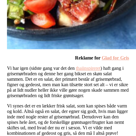
Reklame for
Glad for Gris
Vi har igen (sidste gang var det den
thaiinspireret
) haft gang i
grisemørbraden og denne her gang bikset en skøn salat
sammen. Det er en salat, der primært består af grisemørbrad,
figner og gedeost, men man kan tilsætte stort set alt – vi er sikre
på at lidt nudler heller ikke ville gøre nogen skade sammen med
grisemørbraden og lidt friske grøntsager.
Vi synes det er en lækker frisk salat, som kan spises både varm
og kold. Altså også en salat, der egner sig godt, hvis man ligger
inde med nogle rester af grisemørbrad. Derudover kan den
spises hele året, og de forskellige grøntsager/frugter kan nemt
skiftes ud, med hvad der nu er i sæson. Vi er vilde med
kombinationen af gedeost og gris, så den må I altså prøve!