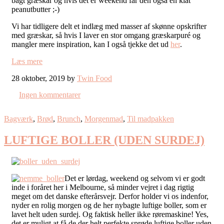
bagt græskar og hvis det er weekend får den også en klat
peanutbutter ;-)
Vi har tidligere delt et indlæg med masser af skønne opskrifter
med græskar, så hvis I laver en stor omgang græskarpuré og
mangler mere inspiration, kan I også tjekke det ud
her
.
Læs mere
28 oktober, 2019 by
Twin Food
Ingen kommentarer
Bagværk
,
Brød
,
Brunch
,
Morgenmad
,
Til madpakken
LUFTIGE BOLLER (UDEN SURDEJ)
Det er lørdag, weekend og selvom vi er godt
inde i foråret her i Melbourne, så minder vejret i dag rigtig
meget om det danske efterårsvejr. Derfor holder vi os indenfor,
nyder en rolig morgen og de her nybagte luftige boller, som er
lavet helt uden surdej. Og faktisk heller ikke røremaskine! Yes,
det er muligt at få de der helt perfekte sprøde luftige boller uden