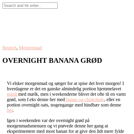
Brunch
,
Morgenmad
OVERNIGHT BANANA GRØD
Vi elsker morgenmad og sørger for at spise det hver morgen! I
hverdagene er det en ganske almindelig portion hjemmelavet
müsli
med mælk, men i weekenderne bliver det ofte til en varm
grød, som f.eks denne her med
banan og chokolade
, eller en
portion overnight oats, nogengange med hindbær som denne
her
.
Igen i weekenden var der overnight grød på
morgenmadsmenuen og vi prøvede denne her gang at
eksperimentere med most banan for at give den lidt mere fylde