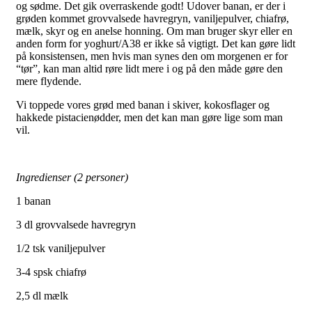
og sødme. Det gik overraskende godt! Udover banan, er der i
grøden kommet grovvalsede havregryn, vaniljepulver, chiafrø,
mælk, skyr og en anelse honning. Om man bruger skyr eller en
anden form for yoghurt/A38 er ikke så vigtigt. Det kan gøre lidt
på konsistensen, men hvis man synes den om morgenen er for
“tør”, kan man altid røre lidt mere i og på den måde gøre den
mere flydende.
Vi toppede vores grød med banan i skiver, kokosflager og
hakkede pistacienødder, men det kan man gøre lige som man
vil.
Ingredienser (2 personer)
1 banan
3 dl grovvalsede havregryn
1/2 tsk vaniljepulver
3-4 spsk chiafrø
2,5 dl mælk