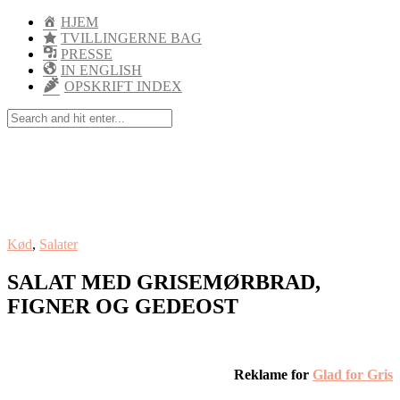
HJEM
TVILLINGERNE BAG
PRESSE
IN ENGLISH
OPSKRIFT INDEX
Kød
,
Salater
SALAT MED GRISEMØRBRAD,
FIGNER OG GEDEOST
Reklame for
Glad for Gris