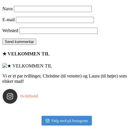
Navn
E-mail
Websted
★ VELKOMMEN TIL
Vi er et par tvillinger, Christine (til venstre) og Laura (til højre) som
elsker mad!
twinfood
Følg med på Instagram