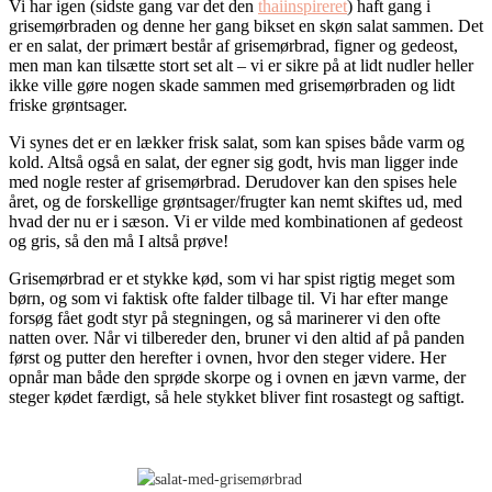
Vi har igen (sidste gang var det den
thaiinspireret
) haft gang i
grisemørbraden og denne her gang bikset en skøn salat sammen. Det
er en salat, der primært består af grisemørbrad, figner og gedeost,
men man kan tilsætte stort set alt – vi er sikre på at lidt nudler heller
ikke ville gøre nogen skade sammen med grisemørbraden og lidt
friske grøntsager.
Vi synes det er en lækker frisk salat, som kan spises både varm og
kold. Altså også en salat, der egner sig godt, hvis man ligger inde
med nogle rester af grisemørbrad. Derudover kan den spises hele
året, og de forskellige grøntsager/frugter kan nemt skiftes ud, med
hvad der nu er i sæson. Vi er vilde med kombinationen af gedeost
og gris, så den må I altså prøve!
Grisemørbrad er et stykke kød, som vi har spist rigtig meget som
børn, og som vi faktisk ofte falder tilbage til. Vi har efter mange
forsøg fået godt styr på stegningen, og så marinerer vi den ofte
natten over. Når vi tilbereder den, bruner vi den altid af på panden
først og putter den herefter i ovnen, hvor den steger videre. Her
opnår man både den sprøde skorpe og i ovnen en jævn varme, der
steger kødet færdigt, så hele stykket bliver fint rosastegt og saftigt.