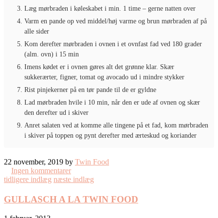
Læg mørbraden i køleskabet i min. 1 time – gerne natten over
Varm en pande op ved middel/høj varme og brun mørbraden af på
alle sider
Kom derefter mørbraden i ovnen i et ovnfast fad ved 180 grader
(alm. ovn) i 15 min
Imens kødet er i ovnen gøres alt det grønne klar. Skær
sukkerærter, figner, tomat og avocado ud i mindre stykker
Rist pinjekerner på en tør pande til de er gyldne
Lad mørbraden hvile i 10 min, når den er ude af ovnen og skær
den derefter ud i skiver
Anret salaten ved at komme alle tingene på et fad, kom mørbraden
i skiver på toppen og pynt derefter med ærteskud og koriander
22 november, 2019 by
Twin Food
Ingen kommentarer
tidligere indlæg
næste indlæg
GULLASCH A LA TWIN FOOD