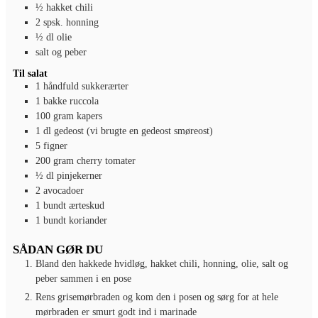
½
hakket chili
2
spsk.
honning
½
dl
olie
salt og peber
Til salat
1
håndfuld sukkerærter
1
bakke ruccola
100
gram
kapers
1
dl
gedeost (vi brugte en gedeost smøreost)
5
figner
200
gram
cherry tomater
½
dl
pinjekerner
2
avocadoer
1
bundt ærteskud
1
bundt koriander
SÅDAN GØR DU
Bland den hakkede hvidløg, hakket chili, honning, olie, salt og
peber sammen i en pose
Rens grisemørbraden og kom den i posen og sørg for at hele
mørbraden er smurt godt ind i marinade