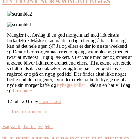
HYTTOST SCRAMBLED EGGS
Mangler i et forslag til en god morgenmad med lidt ekstra
forkælelse? Måske i kan nå det i dag, eller også har i ferie og
kan nå det hele ugen :)!? Ja og ellers er der jo næste weekend
;)! Denne her morgenmad er en omgang scrambled æg med et
twist af hytteost – rigtig lækkert. Vi er vilde med det og synes at
æggene bliver lidt mere cremet end ellers. Til æggene serverede
vi lidt feldsalat, solsikkekerner og tranebær – en god skive
rugbrød er også en rigtig god ide! Der findes altså ikke noget
bedre end de morgener, hvor der er ekstra tid til hygge og til at
nyde sin morgenkaffe og
nybagte boller
– sådan en har vi i dag
:)!
Læs mere
12 juli, 2015 by
Twin Food
Ingen kommentarer
Bagværk
,
Tærter
,
Vegetar