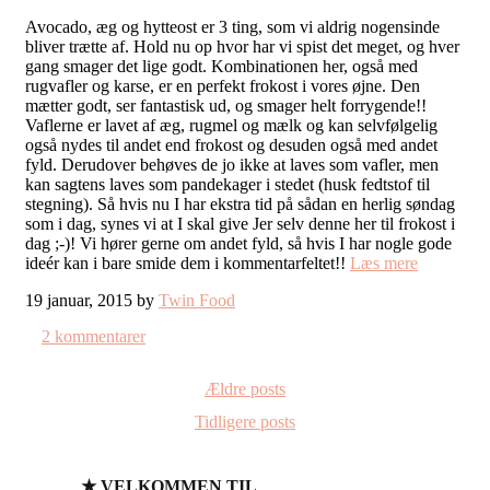
Avocado, æg og hytteost er 3 ting, som vi aldrig nogensinde
bliver trætte af. Hold nu op hvor har vi spist det meget, og hver
gang smager det lige godt. Kombinationen her, også med
rugvafler og karse, er en perfekt frokost i vores øjne. Den
mætter godt, ser fantastisk ud, og smager helt forrygende!!
Vaflerne er lavet af æg, rugmel og mælk og kan selvfølgelig
også nydes til andet end frokost og desuden også med andet
fyld. Derudover behøves de jo ikke at laves som vafler, men
kan sagtens laves som pandekager i stedet (husk fedtstof til
stegning). Så hvis nu I har ekstra tid på sådan en herlig søndag
som i dag, synes vi at I skal give Jer selv denne her til frokost i
dag ;-)! Vi hører gerne om andet fyld, så hvis I har nogle gode
ideér kan i bare smide dem i kommentarfeltet!!
Læs mere
19 januar, 2015 by
Twin Food
2 kommentarer
Ældre posts
Tidligere posts
★ VELKOMMEN TIL