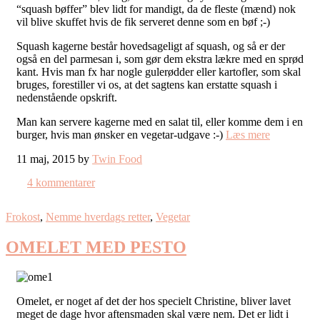
“squash bøffer” blev lidt for mandigt, da de fleste (mænd) nok
vil blive skuffet hvis de fik serveret denne som en bøf ;-)
Squash kagerne består hovedsageligt af squash, og så er der
også en del parmesan i, som gør dem ekstra lækre med en sprød
kant. Hvis man fx har nogle gulerødder eller kartofler, som skal
bruges, forestiller vi os, at det sagtens kan erstatte squash i
nedenstående opskrift.
Man kan servere kagerne med en salat til, eller komme dem i en
burger, hvis man ønsker en vegetar-udgave :-)
Læs mere
11 maj, 2015 by
Twin Food
4 kommentarer
Frokost
,
Nemme hverdags retter
,
Vegetar
OMELET MED PESTO
Omelet, er noget af det der hos specielt Christine, bliver lavet
meget de dage hvor aftensmaden skal være nem. Det er lidt i