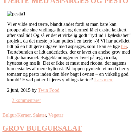
TÆRTE MED ASPARGES OG PESTO
Vi er vilde med tærte, blandt andet fordi at man bare kan
proppe alle sine yndlings ting i og dermed få et ekstra lækkert
aftensmåltid! Og så er det et virkelig godt “ryd-ud-i-køleskabet”
projekt, da det meste jo kan puttes i en tærte ;-)! Vi har udviklet
lidt på en tidligere udgave med asparges, som I kan se lige
her
.
Tærtebunden er lidt anderledes, der er lavet en anelse grov med
lidt grahamsmel. Æggeblandingen er lavet på æg, ricotta,
hytteost og mælk. Det er ikke et must med ricotta, der sagtens
kan erstattes af mere hytteost. På toppen pyntede vi med cherry
tomater og pesto inden den blev bagt i ovnen – en virkelig god
kombi! Hvad putter I i jeres yndlings tærter?
Læs mere
2 juni, 2015 by
Twin Food
2 kommentarer
Bulgur/Kerner
,
Salater
,
Vegetar
GROV BULGURSALAT