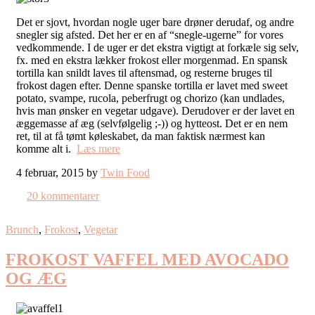
Det er sjovt, hvordan nogle uger bare drøner derudaf, og andre
snegler sig afsted. Det her er en af “snegle-ugerne” for vores
vedkommende. I de uger er det ekstra vigtigt at forkæle sig selv,
fx. med en ekstra lækker frokost eller morgenmad. En spansk
tortilla kan snildt laves til aftensmad, og resterne bruges til
frokost dagen efter. Denne spanske tortilla er lavet med sweet
potato, svampe, rucola, peberfrugt og chorizo (kan undlades,
hvis man ønsker en vegetar udgave). Derudover er der lavet en
æggemasse af æg (selvfølgelig ;-)) og hytteost. Det er en nem
ret, til at få tømt køleskabet, da man faktisk nærmest kan
komme alt i.
Læs mere
4 februar, 2015 by
Twin Food
20 kommentarer
Brunch
,
Frokost
,
Vegetar
FROKOST VAFFEL MED AVOCADO
OG ÆG