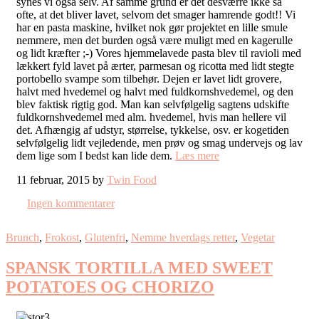
synes vi også selv. Af samme grund er det desværre ikke så
ofte, at det bliver lavet, selvom det smager hamrende godt!! Vi
har en pasta maskine, hvilket nok gør projektet en lille smule
nemmere, men det burden også være muligt med en kagerulle
og lidt kræfter ;-) Vores hjemmelavede pasta blev til ravioli med
lækkert fyld lavet på ærter, parmesan og ricotta med lidt stegte
portobello svampe som tilbehør. Dejen er lavet lidt grovere,
halvt med hvedemel og halvt med fuldkornshvedemel, og den
blev faktisk rigtig god. Man kan selvfølgelig sagtens udskifte
fuldkornshvedemel med alm. hvedemel, hvis man hellere vil
det. Afhængig af udstyr, størrelse, tykkelse, osv. er kogetiden
selvfølgelig lidt vejledende, men prøv og smag undervejs og lav
dem lige som I bedst kan lide dem.
Læs mere
11 februar, 2015 by
Twin Food
Ingen kommentarer
Brunch
,
Frokost
,
Glutenfri
,
Nemme hverdags retter
,
Vegetar
SPANSK TORTILLA MED SWEET
POTATOES OG CHORIZO