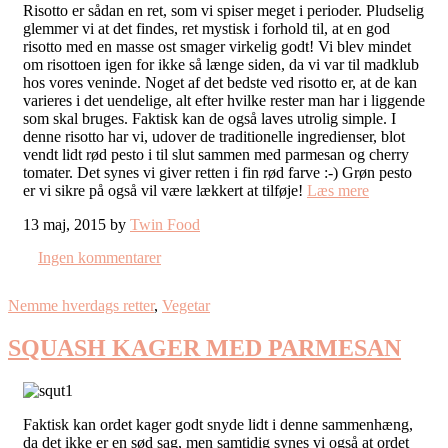
Risotto er sådan en ret, som vi spiser meget i perioder. Pludselig
glemmer vi at det findes, ret mystisk i forhold til, at en god
risotto med en masse ost smager virkelig godt! Vi blev mindet
om risottoen igen for ikke så længe siden, da vi var til madklub
hos vores veninde. Noget af det bedste ved risotto er, at de kan
varieres i det uendelige, alt efter hvilke rester man har i liggende
som skal bruges. Faktisk kan de også laves utrolig simple. I
denne risotto har vi, udover de traditionelle ingredienser, blot
vendt lidt rød pesto i til slut sammen med parmesan og cherry
tomater. Det synes vi giver retten i fin rød farve :-) Grøn pesto
er vi sikre på også vil være lækkert at tilføje!
Læs mere
13 maj, 2015 by
Twin Food
Ingen kommentarer
Nemme hverdags retter
,
Vegetar
SQUASH KAGER MED PARMESAN
Faktisk kan ordet kager godt snyde lidt i denne sammenhæng,
da det ikke er en sød sag, men samtidig synes vi også at ordet