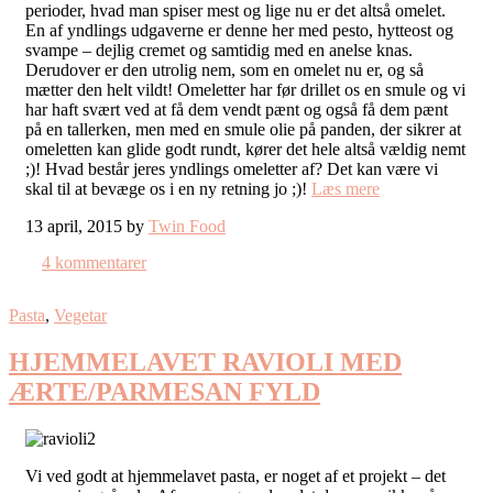
perioder, hvad man spiser mest og lige nu er det altså omelet.
En af yndlings udgaverne er denne her med pesto, hytteost og
svampe – dejlig cremet og samtidig med en anelse knas.
Derudover er den utrolig nem, som en omelet nu er, og så
mætter den helt vildt! Omeletter har før drillet os en smule og vi
har haft svært ved at få dem vendt pænt og også få dem pænt
på en tallerken, men med en smule olie på panden, der sikrer at
omeletten kan glide godt rundt, kører det hele altså vældig nemt
;)! Hvad består jeres yndlings omeletter af? Det kan være vi
skal til at bevæge os i en ny retning jo ;)!
Læs mere
13 april, 2015 by
Twin Food
4 kommentarer
Pasta
,
Vegetar
HJEMMELAVET RAVIOLI MED
ÆRTE/PARMESAN FYLD
Vi ved godt at hjemmelavet pasta, er noget af et projekt – det