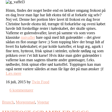
Hmm, findes der noget bedre end en lækker omgang frokost på
en dag hvor man lige har lidt ekstra tid til at forkæle sig selv?
Nej vel. Denne her portion blev lavet til frokost en dag hvor
Christine havde ekstra tid, trængte til forkælelse og oveni købet
havde lidt forskellige rester i køleskabet, der skulle spises.
Vaflerne er gulerodsvafler, lavet på samme vis som vores
klassiske
rugvafler
bare også med lidt gulerødder – det giver
sådan en flot orange farve ;) Som topping blev der brugt lidt af
hvert fra køleskabet; et par kolde kartofler, et kogt æg, agurk i
fine tern, hytteost, frisk spinat i strimler, syltede rødløg og som
prikken over i’et lidt karse! Hvis ikke man gider gulerødder i
vaflerne kan man sagtens tilsætte andre grøntsager, f.eks.
rødbeder, frisk spinat eller sød kartoffel. Toppingen kan man
også nemt variere således at man får lige det på man ønsker :)!
Læs mere
16 juli, 2015 by
Twin Food
6 kommentarer
Brunch
,
Morgenmad
,
Vegetar