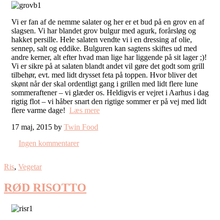
Vi er fan af de nemme salater og her er et bud på en grov en af
slagsen. Vi har blandet grov bulgur med agurk, forårsløg og
hakket persille. Hele salaten vendte vi i en dressing af olie,
sennep, salt og eddike. Bulguren kan sagtens skiftes ud med
andre kerner, alt efter hvad man lige har liggende på sit lager ;)!
Vi er sikre på at salaten blandt andet vil gøre det godt som grill
tilbehør, evt. med lidt drysset feta på toppen. Hvor bliver det
skønt når der skal ordentligt gang i grillen med lidt flere lune
sommeraftener – vi glæder os. Heldigvis er vejret i Aarhus i dag
rigtig flot – vi håber snart den rigtige sommer er på vej med lidt
flere varme dage!
Læs mere
17 maj, 2015 by
Twin Food
Ingen kommentarer
Ris
,
Vegetar
RØD RISOTTO