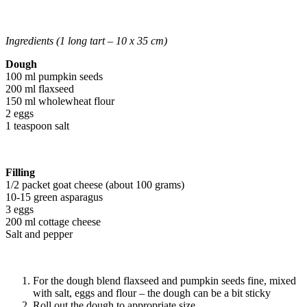
Ingredients (1 long tart – 10 x 35 cm)
Dough
100 ml pumpkin seeds
200 ml flaxseed
150 ml wholewheat flour
2 eggs
1 teaspoon salt
Filling
1/2 packet goat cheese (about 100 grams)
10-15 green asparagus
3 eggs
200 ml cottage cheese
Salt and pepper
For the dough blend flaxseed and pumpkin seeds fine, mixed
with salt, eggs and flour – the dough can be a bit sticky
Roll out the dough to appropriate size