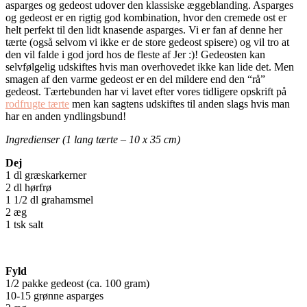
asparges og gedeost udover den klassiske æggeblanding. Asparges
og gedeost er en rigtig god kombination, hvor den cremede ost er
helt perfekt til den lidt knasende asparges. Vi er fan af denne her
tærte (også selvom vi ikke er de store gedeost spisere) og vil tro at
den vil falde i god jord hos de fleste af Jer :)! Gedeosten kan
selvfølgelig udskiftes hvis man overhovedet ikke kan lide det. Men
smagen af den varme gedeost er en del mildere end den “rå”
gedeost. Tærtebunden har vi lavet efter vores tidligere opskrift på
rodfrugte tærte
men kan sagtens udskiftes til anden slags hvis man
har en anden yndlingsbund!
Ingredienser (1 lang tærte – 10 x 35 cm)
Dej
1 dl græskarkerner
2 dl hørfrø
1 1/2 dl grahamsmel
2 æg
1 tsk salt
Fyld
1/2 pakke gedeost (ca. 100 gram)
10-15 grønne asparges