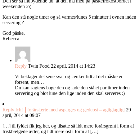
Den ser så indbydende ud, at den må med på påskefrokostbordet i
weekenden :o)
Kan den stå nogle timer og så varmes/lunes 5 minutter i ovnen inden
servering ?
God påske,
Rebecca
Reply
Twin Food
22 april, 2014 at 14:23
Vi beklager det sene svar og tænker lidt at det måske er
forsent, men…
Du kan sagtens bage den og lade den stå et par timer inden
servering og blot lune den lige inden den skal serveres :)
Reply
lchf ┃forårstærte med asparges og gedeost – agtigtagtigt
29
april, 2014 at 09:07
[…] til fyldet fik jeg her, og tilsatte så lidt mere forårsgrønt i form af
friskbælgede ærter, og lidt mere ost i form af […]