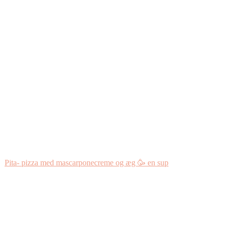
Pita- pizza med mascarponecreme og æg 🥳 en sup