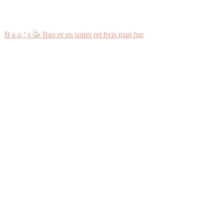
B a o ‘ s 🥳 Bao er en super ret hvis man har