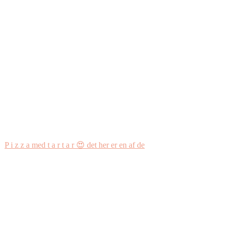
P i z z a med t a r t a r 😍 det her er en af de