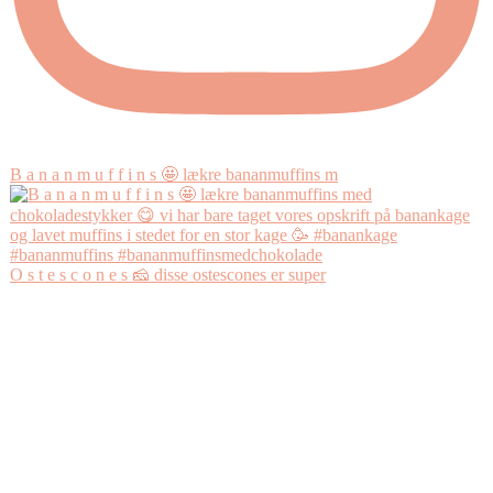
B a n a n m u f f i n s 🤩 lækre bananmuffins m
O s t e s c o n e s 🧀 disse ostescones er super