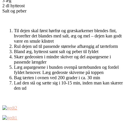
3 æg
2 dl hytteost
Salt og peber
Til dejen skal først hørfrø og græskarkerner blendes fint,
hvorefter det blandes med salt, æg og mel – dejen kan godt
være en smule klistret
Rul dejen ud til passende størrelse afhængig af tærteform
Bland æg, hytteost samt salt og peber til fyldet
Skær gedeosten i mindre skriver og del aspargesene i
passende længder
Læg aspargesene i bunden ovenpå tærtebunden og fordel
fyldet henover. Læg gedeoste skiverne på toppen
Bag tærten i ovnen ved 200 grader i ca. 30 min
Lad den stå og sætte sig i 10-15 min, inden man kan skærer
den ud