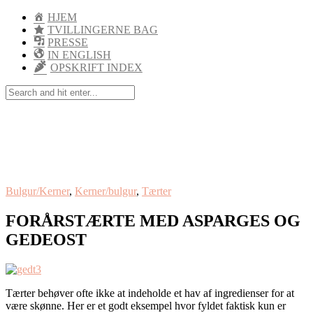
HJEM
TVILLINGERNE BAG
PRESSE
IN ENGLISH
OPSKRIFT INDEX
Bulgur/Kerner
,
Kerner/bulgur
,
Tærter
FORÅRSTÆRTE MED ASPARGES OG
GEDEOST
Tærter behøver ofte ikke at indeholde et hav af ingredienser for at
være skønne. Her er et godt eksempel hvor fyldet faktisk kun er