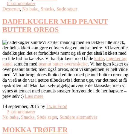
6 kommentarer
Desserter
,
No bake
,
Snacks
,
Søde sager
DADELKUGLER MED PEANUT
BUTTER OREOS
Vi starter mandag med en lækker lille snack,
der helt sikkert kan gøre enhvers dag en anelse bedre. Vi laver ofte
dadelkugler, det er forholdsvis nemt og så er det altså lækkert med
en lille bid forkælelse. Vi har før lavet med både
kaffe
,
ingefær og
kanel
samt én med
peanut butter overraskelse
. Vi har igen kastet os
over peanut butter, men også oreos, som vi simpelthen er helt vilde
med. Vi har brugt deres limited edition med peanut butter creme og
da vi så at de var i nettos tilbudsavis i denne uge, var det med at få
opskriften ud! Man kan selvfølgelig anvende de klassiske, men vi
synes at temaet med peanuts smager forrygende i de her hapsere –
prøv selv :)
Læs mere
14 september, 2015 by
Twin Food
2 kommentarer
No bake
,
Snacks
,
Søde sager
,
Sundere alternativer
MOKKA TRØFLER