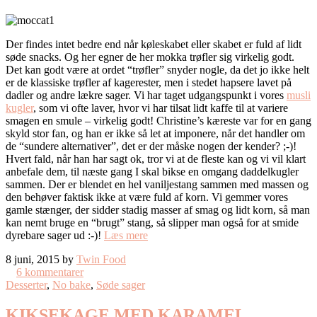
Der findes intet bedre end når køleskabet eller skabet er fuld af lidt
søde snacks. Og her egner de her mokka trøfler sig virkelig godt.
Det kan godt være at ordet “trøfler” snyder nogle, da det jo ikke helt
er de klassiske trøfler af kagerester, men i stedet hapsere lavet på
dadler og andre lækre sager. Vi har taget udgangspunkt i vores
musli
kugler
, som vi ofte laver, hvor vi har tilsat lidt kaffe til at variere
smagen en smule – virkelig godt! Christine’s kæreste var for en gang
skyld stor fan, og han er ikke så let at imponere, når det handler om
de “sundere alternativer”, det er der måske nogen der kender? ;-)!
Hvert fald, når han har sagt ok, tror vi at de fleste kan og vi vil klart
anbefale dem, til næste gang I skal bikse en omgang daddelkugler
sammen. Der er blendet en hel vaniljestang sammen med massen og
den behøver faktisk ikke at være fuld af korn. Vi gemmer vores
gamle stænger, der sidder stadig masser af smag og lidt korn, så man
kan nemt bruge en “brugt” stang, så slipper man også for at smide
dyrebare sager ud :-)!
Læs mere
8 juni, 2015 by
Twin Food
6 kommentarer
Desserter
,
No bake
,
Søde sager
KIKSEKAGE MED KARAMEL