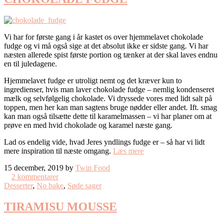
Vi har for første gang i år kastet os over hjemmelavet chokolade
fudge og vi må også sige at det absolut ikke er sidste gang. Vi har
næsten allerede spist første portion og tænker at der skal laves endnu
en til juledagene.
Hjemmelavet fudge er utroligt nemt og det kræver kun to
ingredienser, hvis man laver chokolade fudge – nemlig kondenseret
mælk og selvfølgelig chokolade. Vi dryssede vores med lidt salt på
toppen, men her kan man sagtens bruge nødder eller andet. Ift. smag
kan man også tilsætte dette til karamelmassen – vi har planer om at
prøve en med hvid chokolade og karamel næste gang.
Lad os endelig vide, hvad Jeres yndlings fudge er – så har vi lidt
mere inspiration til næste omgang.
Læs mere
15 december, 2019 by
Twin Food
2 kommentarer
Desserter
,
No bake
,
Søde sager
TIRAMISU MOUSSE