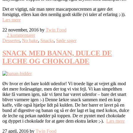
Det er vigtigt, når man rører mascarponecremen at gøre det
forsigtigt, ellers kan den nemlig godt skille (vi taler af erfaring ;-)).
Læs mere
22 november, 2016 by
Twin Food
2 kommentarer
Desserter
,
No bake
,
Snacks
,
Søde sager
SNACK MED BANAN, DULCE DE
LECHE OG CHOKOLADE
Øv hvor er det bare koldt udenfor! Vi troede lige at vejret gik mod
det mere forårsagtige, men der tog vi vist fejl. Vi kan simpelthen
ikke få varmen igen, når vi først har været udenfor – bare det snart
bliver varmere igen :-) Denne lækre snack sammen med en kop
kaffe, ville også hjælpe lidt på kulden. De her barer er lavet på en
bund af digestive og banan og så er der lagt et lag med kokos, dulce
de leche og pekan nødder på toppen. De er pyntet med chokolade
og dyppet i chokolade for at gøre dem ekstra lækre ;-).
Læs mere
27 april, 2016 by
Twin Food