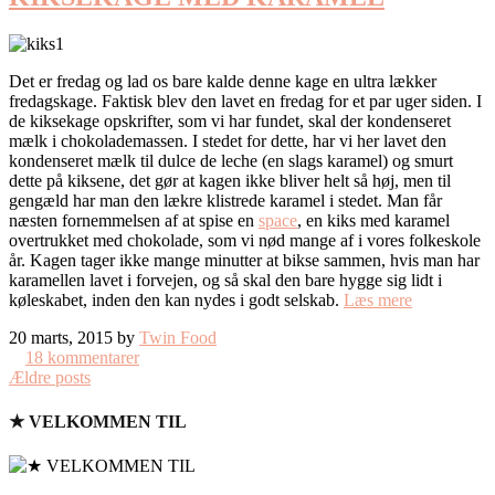
Det er fredag og lad os bare kalde denne kage en ultra lækker
fredagskage. Faktisk blev den lavet en fredag for et par uger siden. I
de kiksekage opskrifter, som vi har fundet, skal der kondenseret
mælk i chokolademassen. I stedet for dette, har vi her lavet den
kondenseret mælk til dulce de leche (en slags karamel) og smurt
dette på kiksene, det gør at kagen ikke bliver helt så høj, men til
gengæld har man den lækre klistrede karamel i stedet. Man får
næsten fornemmelsen af at spise en
space
, en kiks med karamel
overtrukket med chokolade, som vi nød mange af i vores folkeskole
år. Kagen tager ikke mange minutter at bikse sammen, hvis man har
karamellen lavet i forvejen, og så skal den bare hygge sig lidt i
køleskabet, inden den kan nydes i godt selskab.
Læs mere
20 marts, 2015 by
Twin Food
18 kommentarer
Ældre posts
★ VELKOMMEN TIL