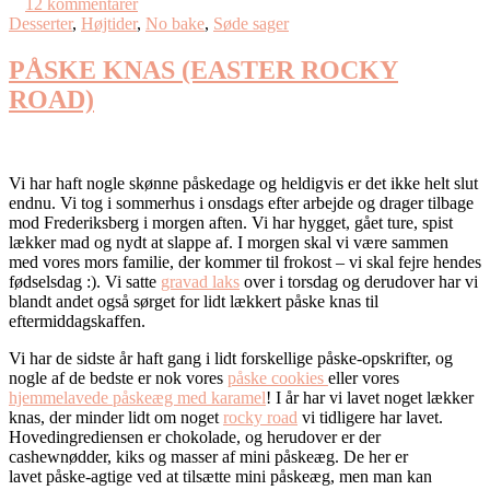
12 kommentarer
Desserter
,
Højtider
,
No bake
,
Søde sager
PÅSKE KNAS (EASTER ROCKY
ROAD)
Vi har haft nogle skønne påskedage og heldigvis er det ikke helt slut
endnu. Vi tog i sommerhus i onsdags efter arbejde og drager tilbage
mod Frederiksberg i morgen aften. Vi har hygget, gået ture, spist
lækker mad og nydt at slappe af. I morgen skal vi være sammen
med vores mors familie, der kommer til frokost – vi skal fejre hendes
fødselsdag :). Vi satte
gravad laks
over i torsdag og derudover har vi
blandt andet også sørget for lidt lækkert påske knas til
eftermiddagskaffen.
Vi har de sidste år haft gang i lidt forskellige påske-opskrifter, og
nogle af de bedste er nok vores
påske cookies
eller vores
hjemmelavede påskeæg med karamel
! I år har vi lavet noget lækker
knas, der minder lidt om noget
rocky road
vi tidligere har lavet.
Hovedingrediensen er chokolade, og herudover er der
cashewnødder, kiks og masser af mini påskeæg. De her er
lavet påske-agtige ved at tilsætte mini påskeæg, men man kan