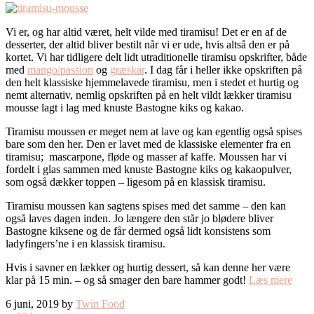
Vi er, og har altid været, helt vilde med tiramisu! Det er en af de
desserter, der altid bliver bestilt når vi er ude, hvis altså den er på
kortet. Vi har tidligere delt lidt utraditionelle tiramisu opskrifter, både
med
mango/passion
og
græskar
. I dag får i heller ikke opskriften på
den helt klassiske hjemmelavede tiramisu, men i stedet et hurtig og
nemt alternativ, nemlig opskriften på en helt vildt lækker tiramisu
mousse lagt i lag med knuste Bastogne kiks og kakao.
Tiramisu moussen er meget nem at lave og kan egentlig også spises
bare som den her. Den er lavet med de klassiske elementer fra en
tiramisu; mascarpone, fløde og masser af kaffe. Moussen har vi
fordelt i glas sammen med knuste Bastogne kiks og kakaopulver,
som også dækker toppen – ligesom på en klassisk tiramisu.
Tiramisu moussen kan sagtens spises med det samme – den kan
også laves dagen inden. Jo længere den står jo blødere bliver
Bastogne kiksene og de får dermed også lidt konsistens som
ladyfingers’ne i en klassisk tiramisu.
Hvis i savner en lækker og hurtig dessert, så kan denne her være
klar på 15 min. – og så smager den bare hammer godt!
Læs mere
6 juni, 2019 by
Twin Food