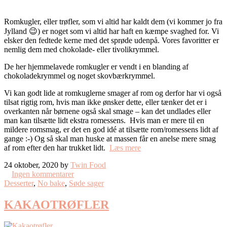
Romkugler, eller trøfler, som vi altid har kaldt dem (vi kommer jo fra
Jylland 😉) er noget som vi altid har haft en kæmpe svaghed for. Vi
elsker den fedtede kerne med det sprøde udenpå. Vores favoritter er
nemlig dem med chokolade- eller tivolikrymmel.
De her hjemmelavede romkugler er vendt i en blanding af
chokoladekrymmel og noget skovbærkrymmel.
Vi kan godt lide at romkuglerne smager af rom og derfor har vi også
tilsat rigtig rom, hvis man ikke ønsker dette, eller tænker det er i
overkanten når børnene også skal smage – kan det undlades eller
man kan tilsætte lidt ekstra romessens. Hvis man er mere til en
mildere romsmag, er det en god idé at tilsætte rom/romessens lidt af
gange :-) Og så skal man huske at massen får en anelse mere smag
af rom efter den har trukket lidt.
Læs mere
24 oktober, 2020 by
Twin Food
Ingen kommentarer
Desserter
,
No bake
,
Søde sager
KAKAOTRØFLER