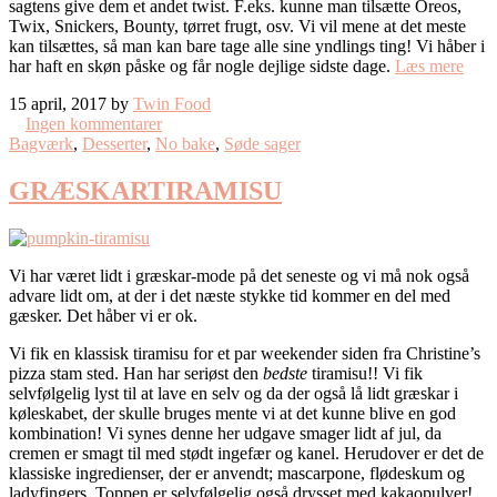
sagtens give dem et andet twist. F.eks. kunne man tilsætte Oreos,
Twix, Snickers, Bounty, tørret frugt, osv. Vi vil mene at det meste
kan tilsættes, så man kan bare tage alle sine yndlings ting! Vi håber i
har haft en skøn påske og får nogle dejlige sidste dage.
Læs mere
15 april, 2017 by
Twin Food
Ingen kommentarer
Bagværk
,
Desserter
,
No bake
,
Søde sager
GRÆSKARTIRAMISU
Vi har været lidt i græskar-mode på det seneste og vi må nok også
advare lidt om, at der i det næste stykke tid kommer en del med
gæsker. Det håber vi er ok.
Vi fik en klassisk tiramisu for et par weekender siden fra Christine’s
pizza stam sted. Han har seriøst den
bedste
tiramisu!! Vi fik
selvfølgelig lyst til at lave en selv og da der også lå lidt græskar i
køleskabet, der skulle bruges mente vi at det kunne blive en god
kombination! Vi synes denne her udgave smager lidt af jul, da
cremen er smagt til med stødt ingefær og kanel. Herudover er det de
klassiske ingredienser, der er anvendt; mascarpone, flødeskum og
ladyfingers. Toppen er selvfølgelig også drysset med kakaopulver!