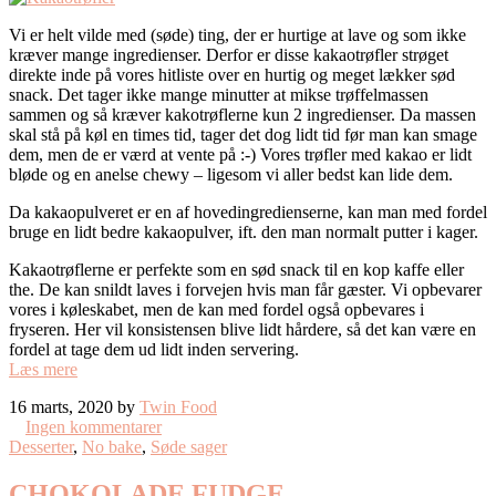
Vi er helt vilde med (søde) ting, der er hurtige at lave og som ikke
kræver mange ingredienser. Derfor er disse kakaotrøfler strøget
direkte inde på vores hitliste over en hurtig og meget lækker sød
snack. Det tager ikke mange minutter at mikse trøffelmassen
sammen og så kræver kakotrøflerne kun 2 ingredienser. Da massen
skal stå på køl en times tid, tager det dog lidt tid før man kan smage
dem, men de er værd at vente på :-) Vores trøfler med kakao er lidt
bløde og en anelse chewy – ligesom vi aller bedst kan lide dem.
Da kakaopulveret er en af hovedingredienserne, kan man med fordel
bruge en lidt bedre kakaopulver, ift. den man normalt putter i kager.
Kakaotrøflerne er perfekte som en sød snack til en kop kaffe eller
the. De kan snildt laves i forvejen hvis man får gæster. Vi opbevarer
vores i køleskabet, men de kan med fordel også opbevares i
fryseren. Her vil konsistensen blive lidt hårdere, så det kan være en
fordel at tage dem ud lidt inden servering.
Læs mere
16 marts, 2020 by
Twin Food
Ingen kommentarer
Desserter
,
No bake
,
Søde sager
CHOKOLADE FUDGE