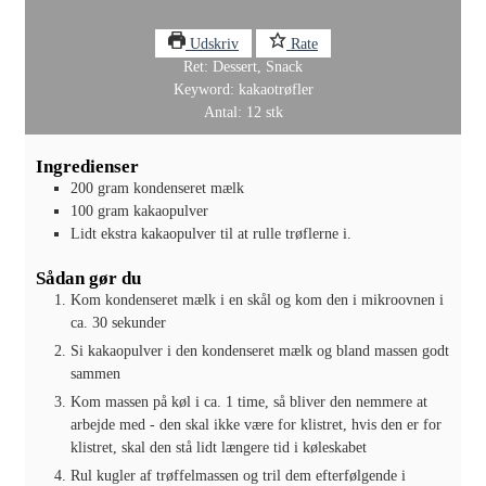
Udskriv
Rate
Ret:
Dessert, Snack
Keyword:
kakaotrøfler
Antal:
12
stk
Ingredienser
200
gram
kondenseret mælk
100
gram
kakaopulver
Lidt ekstra kakaopulver til at rulle trøflerne i.
Sådan gør du
Kom kondenseret mælk i en skål og kom den i mikroovnen i
ca. 30 sekunder
Si kakaopulver i den kondenseret mælk og bland massen godt
sammen
Kom massen på køl i ca. 1 time, så bliver den nemmere at
arbejde med - den skal ikke være for klistret, hvis den er for
klistret, skal den stå lidt længere tid i køleskabet
Rul kugler af trøffelmassen og tril dem efterfølgende i