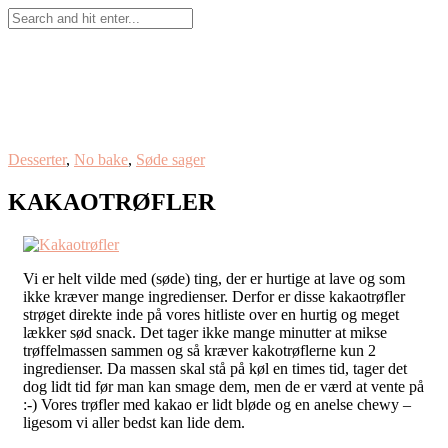
Desserter
,
No bake
,
Søde sager
KAKAOTRØFLER
Vi er helt vilde med (søde) ting, der er hurtige at lave og som
ikke kræver mange ingredienser. Derfor er disse kakaotrøfler
strøget direkte inde på vores hitliste over en hurtig og meget
lækker sød snack. Det tager ikke mange minutter at mikse
trøffelmassen sammen og så kræver kakotrøflerne kun 2
ingredienser. Da massen skal stå på køl en times tid, tager det
dog lidt tid før man kan smage dem, men de er værd at vente på
:-) Vores trøfler med kakao er lidt bløde og en anelse chewy –
ligesom vi aller bedst kan lide dem.