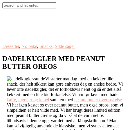
Desserter
,
No bake
,
Snacks
,
Søde sager
DADELKUGLER MED PEANUT
BUTTER OREOS
Vi starter mandag med en lækker lille
snack, der helt sikkert kan gøre enhvers dag en anelse bedre. Vi
laver ofte dadelkugler, det er forholdsvis nemt og så er det altså
lækkert med en lille bid forkælelse. Vi har før lavet med både
kaffe
,
ingefær og kanel
samt én med
peanut butter overraskelse
.
Vi har igen kastet os over peanut butter, men også oreos, som vi
simpelthen er helt vilde med. Vi har brugt deres limited edition
med peanut butter creme og da vi så at de var i nettos
tilbudsavis i denne uge, var det med at få opskriften ud! Man
kan selvfølgelig anvende de klassiske, men vi synes at temaet