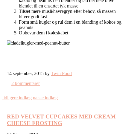
kakao og peanuts i en blender og lad det hele blive
blendet til en ensartet tyk masse
Tilsæt mere musli/havregryn efter behov, så massen
bliver godt fast
Form små kugler og rul dem i en blanding af kokos og
peanuts
Opbevar dem i køleskabet
14 september, 2015 by
Twin Food
2 kommentarer
tidligere indlæg
næste indlæg
RED VELVET CUPCAKES MED CREAM
CHEESE FROSTING