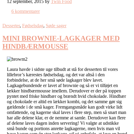
12 september, 2015 by
Twin Food
6 kommentarer
Desserter
,
Fødselsdag
,
Søde sager
MINI BROWNIE-LAGKAGER MED
HINDBÆRMOUSSE
Laura havde i sidste uge tilbudt at stå for desserten til vores
lillebror’s kærestes fødselsdag, og det var altså i den
forbindelse, at de her små søde lagkager blev lavet.
Lagkagebundende er lavet af brownie og så er vi tilføjet en
lækker hindbærmousse imellem. Derudover er der på toppen
pyntet med friske hindbær og brændt hvid chokolade. Hindbær
og chokolade er altid en lækker kombi, og det samme gør sig
gældende i de små kager. Fremgangsmåde kan godt virke lidt
omfattende, og kagerne skal laves i flere step, men så snart man
har alle delene klar, er de nemme at samle. Derudover kan flere
af delene laves dagen inden servering! Vi valgte at udstikke
små bunde og portions anrette lagkagerne, men hvis man vil
have kagen som én stor lagkage, vil vi anbefale, at lave en bund