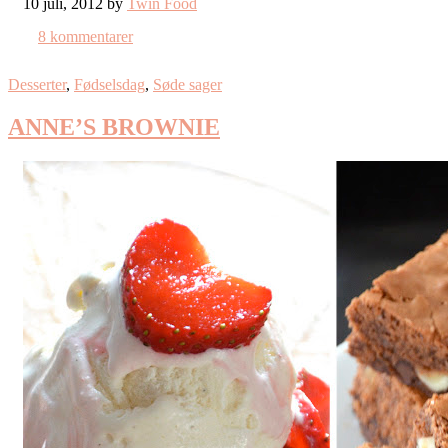
10 juli, 2012 by
Twin Food
8 kommentarer
Desserter
,
Fødselsdag
,
Søde sager
ANNE’S BROWNIE