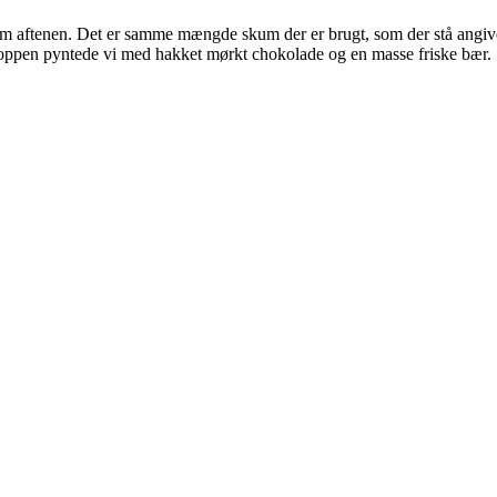
t om aftenen. Det er samme mængde skum der er brugt, som der stå angiv
 toppen pyntede vi med hakket mørkt chokolade og en masse friske bær.