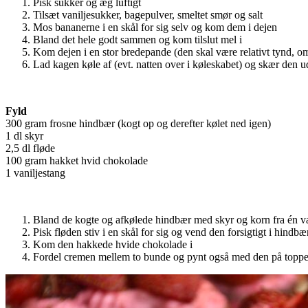
Pisk sukker og æg luftigt
Tilsæt vaniljesukker, bagepulver, smeltet smør og salt
Mos bananerne i en skål for sig selv og kom dem i dejen
Bland det hele godt sammen og kom tilslut mel i
Kom dejen i en stor bredepande (den skal være relativt tynd, o
Lad kagen køle af (evt. natten over i køleskabet) og skær den ud i
Fyld
300 gram frosne hindbær (kogt op og derefter kølet ned igen)
1 dl skyr
2,5 dl fløde
100 gram hakket hvid chokolade
1 vaniljestang
Bland de kogte og afkølede hindbær med skyr og korn fra én va
Pisk fløden stiv i en skål for sig og vend den forsigtigt i hindb
Kom den hakkede hvide chokolade i
Fordel cremen mellem to bunde og pynt også med den på topp