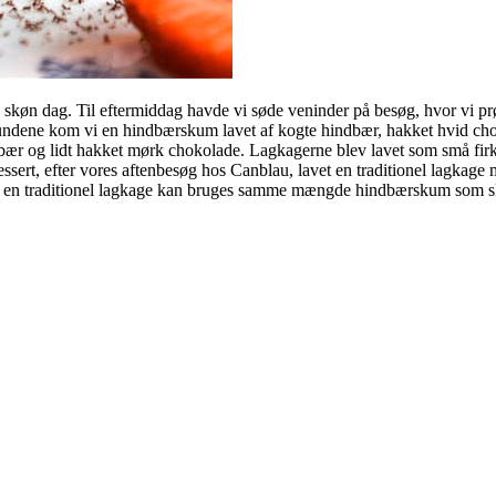
n skøn dag. Til eftermiddag havde vi søde veninder på besøg, hvor vi pr
undene kom vi en hindbærskum lavet af kogte hindbær, hakket hvid choko
ær og lidt hakket mørk chokolade. Lagkagerne blev lavet som små firka
il dessert, efter vores aftenbesøg hos Canblau, lavet en traditionel l
. Til en traditionel lagkage kan bruges samme mængde hindbærskum som skr