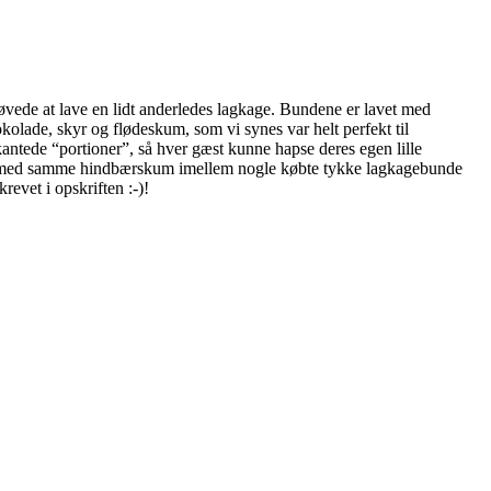
øvede at lave en lidt anderledes lagkage. Bundene er lavet med
lade, skyr og flødeskum, som vi synes var helt perfekt til
ntede “portioner”, så hver gæst kunne hapse deres egen lille
agkage med samme hindbærskum imellem nogle købte tykke lagkagebunde
evet i opskriften :-)!