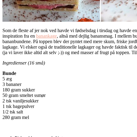
Som de fleste af jer nok ved havde vi fødselsdag i tirsdag og havde e
inspiration fra en
banankage
, altså med dejlig banansmag. I mellem b
bananbundene. På toppen blev der pyntet med mere skum, friske jordb
lagkage. Vi elsker også de traditionelle lagkager og havde faktisk t
(ja vi laver ikke altid alt selv ;-)) og med masser af frugt på toppen
Ingredienser (16 små)
Bunde
5 æg
3 bananer
180 gram sukker
50 gram smeltet ssmør
2 tsk vaniljesukker
1 tsk bagepulver
1/2 tsk salt
280 gram mel