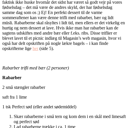
faktisk ikke huske hvornår det sidst har været så godt vejr på vores
fødselsdag – det må være de andres skyld, der har fødselsdag
samme dag som os ;) Ej! En perfekt dessert til de varme
sommeraftener kan være denne trifli med rabarber, bær og lidt
müsli. Rabarberne skal råsyltes i lidt tid, men ellers er det virkelig en
hurtig og nem dessert at lave. Hvis ikke man har rabarber kan de
sagtens udskiftes med andre bær eller f.eks. ribs. Disse triflier er
blevet lavet til et picnic indlæg til Magasin’s web magasin, hvor vi
også har delt opskriften på nogle lækre bagels – i kan finde
opskrifterne lige
her
(side 5).
Rabarber trifli med bær (2 personer)
Rabarber
2 små stængler rabarber
saft fra 1 lime
1 tsk Perfect sød (eller andet sødemiddel)
Skær rabarberne i små tern og kom dem i en skål med limesaft
og perfect sød
Lad rabarberne trække i ca. 1 time