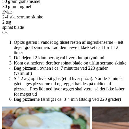
50 gram grahamsmel
30 gram rugmel
Fyld:
2-4 stk. serrano skinke
2 æg
spinat blade
Ost
Opløs gæren i vandet og tilsæt resten af ingredienserne – ælt
dejen godt sammen. Lad den hæve tildækket i alt fra 1-12
timer
Del dejen i 2 klumper og rul hver klumpt tyndt ud
Kom ost nederst, derefter spinat blade og tilslut serrano skinke
Bag pizzaen i ovnen i ca. 7 minutter ved 220 grader
(varmluft)
Slå 2 æg op i hver sit glas (et til hver pizza). Når de 7 min er
gået tages pizzaerne ud og ægget hældes på midten af
pizzaen. Pres lidt ned hvor ægget skal være, så det ikke løber
for meget ud
Bag pizzaerne færdigt i ca. 3-4 min (stadig ved 220 grader)