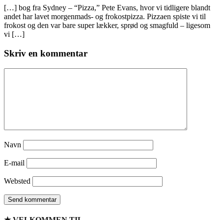
[…] bog fra Sydney – “Pizza,” Pete Evans, hvor vi tidligere blandt
andet har lavet morgenmads- og frokostpizza. Pizzaen spiste vi til
frokost og den var bare super lækker, sprød og smagfuld – ligesom
vi […]
Skriv en kommentar
Navn
E-mail
Websted
★ VELKOMMEN TIL