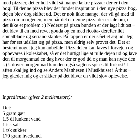
med pizzaer, det er helt vildt så mange lækre pizzaer der er i den
bog! Til denne pizza blev der fundet inspiration i den nye pizza-bog,
dejen blev dog skiftet ud. Det er nok ikke mange, der vil gå med til
pizza om morgenen, men når det er denne pizza der er tale om, er
det ikke et problem :-) Nederst på pizza bunden er der lagt lidt ost –
det blev til en med revet gouda og en med ricotta- derefter lidt
spinatblade og serrano skinke. På toppen er der slået et æg ud. Jeg
har før set udslået æg på pizza, men aldrig selv prøvet det. Det er
bestemt noget jeg kan anbefale! Pizzadejen kan laves i forvejen og
opbevares i køleskabet, så er det hurtigt lige at rulle dejen ud og lave
den til morgenmad en dag hvor der er god tid og man kan nyde den
:-) Udover morgenmad kan den også sagtens spises til frokost! I
aften skal jeg ind og se Anders Matthesen i Musikhuset i Århus –
jeg glæder mig og er sikker på det bliver en vildt sjov oplevelse.
I
ngredienser (giver 2 mellemstore):
Dej:
5 gram gær
1,5 dl lunkent vand
1 tsk salt
1 tsk sukker
170 gram hvedemel