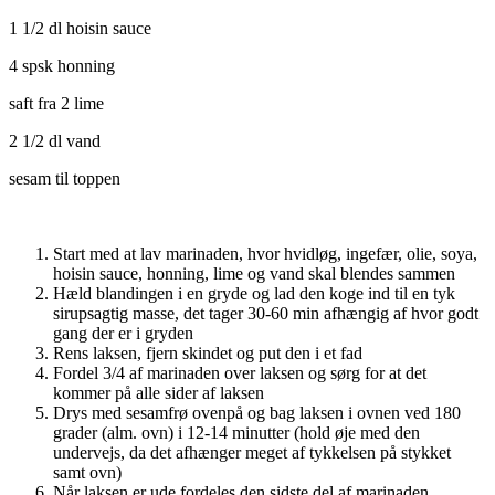
1 1/2 dl hoisin sauce
4 spsk honning
saft fra 2 lime
2 1/2 dl vand
sesam til toppen
Start med at lav marinaden, hvor hvidløg, ingefær, olie, soya,
hoisin sauce, honning, lime og vand skal blendes sammen
Hæld blandingen i en gryde og lad den koge ind til en tyk
sirupsagtig masse, det tager 30-60 min afhængig af hvor godt
gang der er i gryden
Rens laksen, fjern skindet og put den i et fad
Fordel 3/4 af marinaden over laksen og sørg for at det
kommer på alle sider af laksen
Drys med sesamfrø ovenpå og bag laksen i ovnen ved 180
grader (alm. ovn) i 12-14 minutter (hold øje med den
undervejs, da det afhænger meget af tykkelsen på stykket
samt ovn)
Når laksen er ude fordeles den sidste del af marinaden