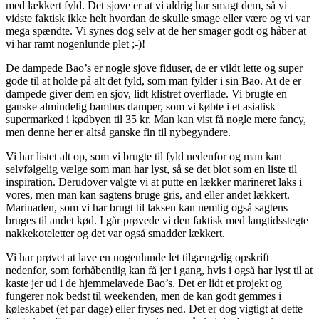
med lækkert fyld. Det sjove er at vi aldrig har smagt dem, så vi
vidste faktisk ikke helt hvordan de skulle smage eller være og vi var
mega spændte. Vi synes dog selv at de her smager godt og håber at
vi har ramt nogenlunde plet ;-)!
De dampede Bao’s er nogle sjove fiduser, de er vildt lette og super
gode til at holde på alt det fyld, som man fylder i sin Bao. At de er
dampede giver dem en sjov, lidt klistret overflade. Vi brugte en
ganske almindelig bambus damper, som vi købte i et asiatisk
supermarked i kødbyen til 35 kr. Man kan vist få nogle mere fancy,
men denne her er altså ganske fin til nybegyndere.
Vi har listet alt op, som vi brugte til fyld nedenfor og man kan
selvfølgelig vælge som man har lyst, så se det blot som en liste til
inspiration. Derudover valgte vi at putte en lækker marineret laks i
vores, men man kan sagtens bruge gris, and eller andet lækkert.
Marinaden, som vi har brugt til laksen kan nemlig også sagtens
bruges til andet kød. I går prøvede vi den faktisk med langtidsstegte
nakkekoteletter og det var også smadder lækkert.
Vi har prøvet at lave en nogenlunde let tilgængelig opskrift
nedenfor, som forhåbentlig kan få jer i gang, hvis i også har lyst til at
kaste jer ud i de hjemmelavede Bao’s. Det er lidt et projekt og
fungerer nok bedst til weekenden, men de kan godt gemmes i
køleskabet (et par dage) eller fryses ned. Det er dog vigtigt at dette