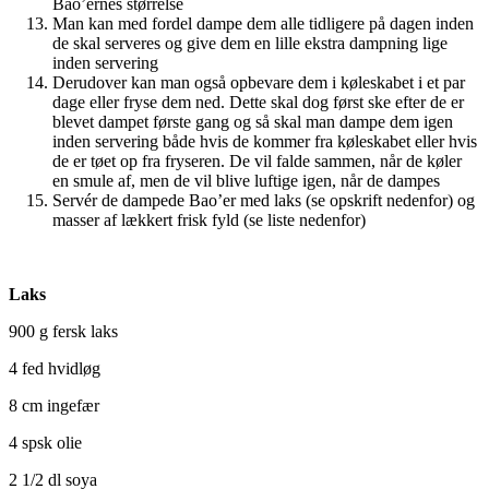
Bao’ernes størrelse
Man kan med fordel dampe dem alle tidligere på dagen inden
de skal serveres og give dem en lille ekstra dampning lige
inden servering
Derudover kan man også opbevare dem i køleskabet i et par
dage eller fryse dem ned. Dette skal dog først ske efter de er
blevet dampet første gang og så skal man dampe dem igen
inden servering både hvis de kommer fra køleskabet eller hvis
de er tøet op fra fryseren. De vil falde sammen, når de køler
en smule af, men de vil blive luftige igen, når de dampes
Servér de dampede Bao’er med laks (se opskrift nedenfor) og
masser af lækkert frisk fyld (se liste nedenfor)
Laks
900 g fersk laks
4 fed hvidløg
8 cm ingefær
4 spsk olie
2 1/2 dl soya