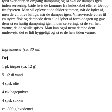
først sker efter en omgang dampning og så skal de dampes igen
inden servering, både hvis de kommer fra køleskabet eller er tøet op
fra fryseren. Man vil opleve at de falder sammen, når de køler af,
men de vil blive luftige, når de dampes igen. Vi serverede vores til
en større flok og dampede dem alle i løbet af formiddagen og gav
dem så en hurtig dampning igen inden servering, så de var helt
varme, da de skulle spises. Man kan også nemt dampe dem
undervejs, det er lidt hyggeligt og så er de hele tiden varme.
Ingredienser (ca. 30 stk)
Dej
1 pk tørgær (ca. 12 g)
5 1/2 dl vand
4 spsk olie
4 tsk bagepulver
4 spsk sukker
ca. 800 g hvedemel