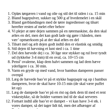
Opløs tørgæren i vand og olie og stil det til siden i ca. 15 min
Bland bagepulver, sukker og 500 g af hvedemelet i en skål
Bland gærblandingen med de tørre ingredienser og tilsæt
herefter resten af melet efter behov
Vi plejer at røre dejen sammen på en røremaskine, da den skal
æltes en del, men det kan godt lade sig gøre i hånden, men
vær’ opmærksom på at der skal æltes en del
Tilsæt mel og ælt dejen godt indtil den er elastisk og smidig
Stil dejen til hævning et lunt sted i ca. 1 time
Del den hævede dej i ca. 30 lige stor stykker og rul hver tyndt
ud (tykkelse 3-4 mm) til en oval, ca. 10×15 cm
Pensl’ ovalerne, klap dem halvt sammen og lad dem hæve
yderligere i ca. 30 min.
Varm en gryde op med vand, hvor bambus damperen passer
ovenpå
Læg de hævede bao’er på et stykke bagepapir og op i bambus
damperen, hvor de skal have 10-15 min (de skal være puffet
let op)
Læg de dampede bao’er på en rist og dæk dem til med et rent
viskestykke, så de holder varmen ind til de skal serveres
Fortsæt indtil alle bao’er er dampet – vi kan have 3-4 stk. i
vores damper, så det tager lidt tid, men det afhænger af