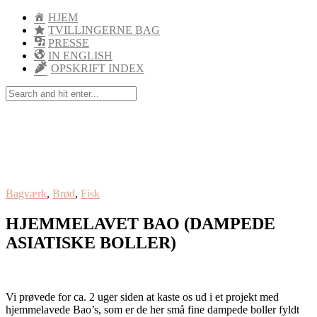
HJEM
TVILLINGERNE BAG
PRESSE
IN ENGLISH
OPSKRIFT INDEX
Bagværk
,
Brød
,
Fisk
HJEMMELAVET BAO (DAMPEDE
ASIATISKE BOLLER)
Vi prøvede for ca. 2 uger siden at kaste os ud i et projekt med
hjemmelavede Bao’s, som er de her små fine dampede boller fyldt