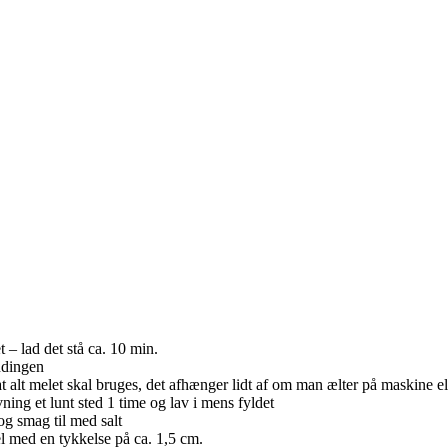
– lad det stå ca. 10 min.
andingen
 at alt melet skal bruges, det afhænger lidt af om man ælter på maskine el
vning et lunt sted 1 time og lav i mens fyldet
og smag til med salt
el med en tykkelse på ca. 1,5 cm.