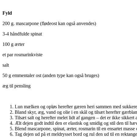
Fyld
200 g. mascarpone (flødeost kan også anvendes)
3-4 håndfulde spinat
100 g ærter
et par rosmarinkviste
salt
50 g emmentaler ost (anden type kan også bruges)
æg til pensling
Lun mælken og opløs herefter gæren heri sammen med sukkeret 
Bland skyr, æg, vand og olie i en skål og tilsæt herefter gærbl
Tilsæt salt og herefter melet lidt af gangen – det er ikke sikkert
Ælt dejen godt indtil den er elastisk og smidig og stil den til hæ
Blend mascarpone, spinat, ærter, rosmarin til en ensartet masse 
Tag dejen ud på et meldrysset bord og rul den ud til en rektang