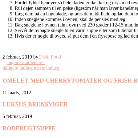
Fordel fyldet henover så hele fladen er dækket og drys med reve
Rul dejen sammen til en pølse (ligesom når man laver kanelsneg
Læg dem på en bageplade, og pres dem lidt flade og lad dem h
Inden sneglene kommes i ovnen, skal de pensles med æg
Bag sneglene i ovnen (alm. ovn) ved 230 grader i 12-15 min, ind
Servér de nybagte snegle til en varm suppe eller som tilbehør ti
Hvis der er nogle til overs, så put dem i en frysepose og lad dem
2 februar, 2019 by
Twin Food
Ingen kommentarer
tidligere indlæg
næste indlæg
OMELET MED CHERRYTOMATER OG FRISK B
11 marts, 2012
LUKSUS BRUNSVIGER
6 februar, 2019
RODFRUGTSUPPE