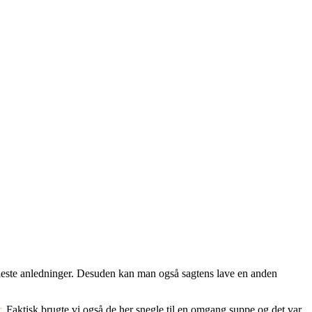
e fleste anledninger. Desuden kan man også sagtens lave en anden
r
. Faktisk brugte vi også de her snegle til en omgang suppe og det var