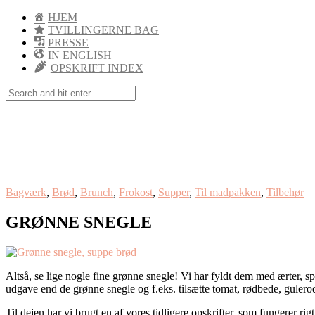
HJEM
TVILLINGERNE BAG
PRESSE
IN ENGLISH
OPSKRIFT INDEX
Bagværk
,
Brød
,
Brunch
,
Frokost
,
Supper
,
Til madpakken
,
Tilbehør
GRØNNE SNEGLE
Altså, se lige nogle fine grønne snegle! Vi har fyldt dem med ærter, s
udgave end de grønne snegle og f.eks. tilsætte tomat, rødbede, gulerod 
Til dejen har vi brugt en af vores tidligere opskrifter, som fungerer ri