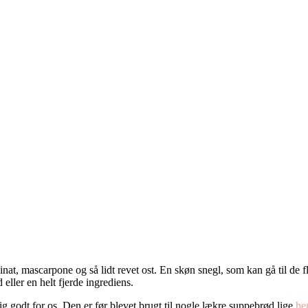
pinat, mascarpone og så lidt revet ost. En skøn snegl, som kan gå til d
eller en helt fjerde ingrediens.
gtig godt for os. Den er før blevet brugt til nogle lækre suppebrød lige
he