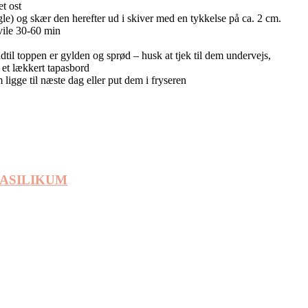
t ost
le) og skær den herefter ud i skiver med en tykkelse på ca. 2 cm.
vile 30-60 min
til toppen er gylden og sprød – husk at tjek til dem undervejs,
l et lækkert tapasbord
 ligge til næste dag eller put dem i fryseren
ASILIKUM