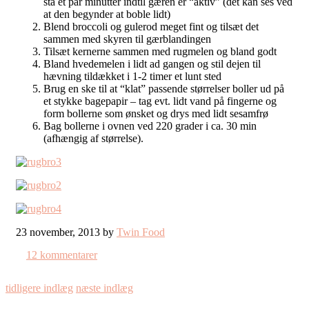
stå et par minutter indtil gæren er “aktiv” (det kan ses ved
at den begynder at boble lidt)
Blend broccoli og gulerod meget fint og tilsæt det
sammen med skyren til gærblandingen
Tilsæt kernerne sammen med rugmelen og bland godt
Bland hvedemelen i lidt ad gangen og stil dejen til
hævning tildækket i 1-2 timer et lunt sted
Brug en ske til at “klat” passende størrelser boller ud på
et stykke bagepapir – tag evt. lidt vand på fingerne og
form bollerne som ønsket og drys med lidt sesamfrø
Bag bollerne i ovnen ved 220 grader i ca. 30 min
(afhængig af størrelse).
23 november, 2013 by
Twin Food
12 kommentarer
tidligere indlæg
næste indlæg