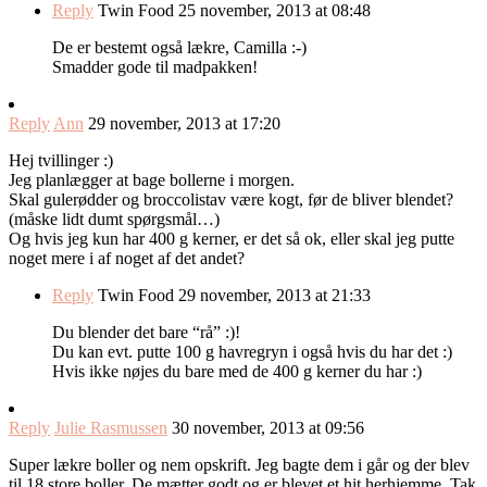
Reply
Twin Food
25 november, 2013 at 08:48
De er bestemt også lækre, Camilla :-)
Smadder gode til madpakken!
Reply
Ann
29 november, 2013 at 17:20
Hej tvillinger :)
Jeg planlægger at bage bollerne i morgen.
Skal gulerødder og broccolistav være kogt, før de bliver blendet?
(måske lidt dumt spørgsmål…)
Og hvis jeg kun har 400 g kerner, er det så ok, eller skal jeg putte
noget mere i af noget af det andet?
Reply
Twin Food
29 november, 2013 at 21:33
Du blender det bare “rå” :)!
Du kan evt. putte 100 g havregryn i også hvis du har det :)
Hvis ikke nøjes du bare med de 400 g kerner du har :)
Reply
Julie Rasmussen
30 november, 2013 at 09:56
Super lækre boller og nem opskrift. Jeg bagte dem i går og der blev
til 18 store boller. De mætter godt og er blevet et hit herhjemme. Tak