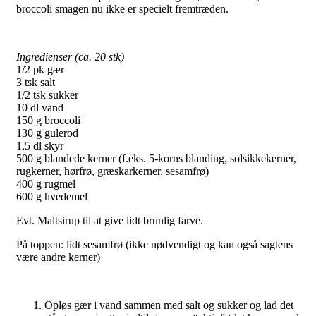
broccoli smagen nu ikke er specielt fremtræden.
Ingredienser (ca. 20 stk)
1/2 pk gær
3 tsk salt
1/2 tsk sukker
10 dl vand
150 g broccoli
130 g gulerod
1,5 dl skyr
500 g blandede kerner (f.eks. 5-korns blanding, solsikkekerner,
rugkerner, hørfrø, græskarkerner, sesamfrø)
400 g rugmel
600 g hvedemel
Evt. Maltsirup til at give lidt brunlig farve.
På toppen: lidt sesamfrø (ikke nødvendigt og kan også sagtens
være andre kerner)
Opløs gær i vand sammen med salt og sukker og lad det