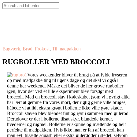
Bagværk
,
Brød
,
Frokost
,
Til madpakken
RUGBOLLER MED BROCCOLI
Vores weekender bliver tit brugt på at fylde fryseren
op med madpakke ting til ugens dage og det skal vi også i
denne her weekend. Måske det bliver de her grove rugboller
igen, hvor der ved et lille eksperiment blev forsøgt med
broccoli. Med en broccoli stav i køleskabet (som vi i øvrigt altid
har lært at gemme fra vores mor), der rigtig gerne ville bruges,
håbede vi at lidt ekstra grønt i bollerne ikke ville gøre skade.
Broccoli staven blev blendet fint og rørt i sammen med gulerod.
Derudover er der i bollerne tilsat skyr, blandede kerner,
hvedemel og rugmel. Bollerne er skønne og mættende og helt
perfekte til madpakken. Hvis ikke man er fan af broccoli kan
man evt. tilsætte squash eller ekstra gulerødder i stedet, selvom