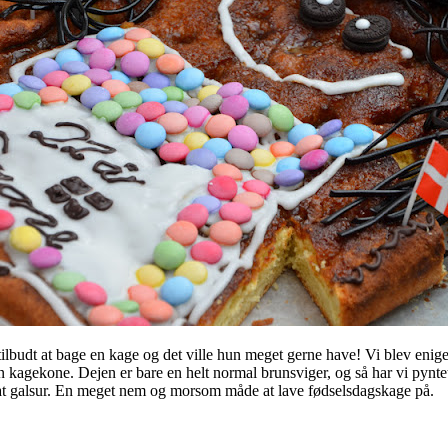
tilbudt at bage en kage og det ville hun meget gerne have! Vi blev enig
 en kagekone. Dejen er bare en helt normal brunsviger, og så har vi pynt
lat galsur. En meget nem og morsom måde at lave fødselsdagskage på.