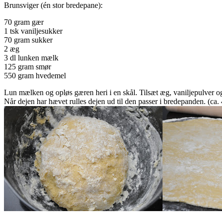
Brunsviger (én stor bredepane):
70 gram gær
1 tsk vaniljesukker
70 gram sukker
2 æg
3 dl lunken mælk
125 gram smør
550 gram hvedemel
Lun mælken og opløs gæren heri i en skål. Tilsæt æg, vaniljepulver og s
Når dejen har hævet rulles dejen ud til den passer i bredepanden. (ca.