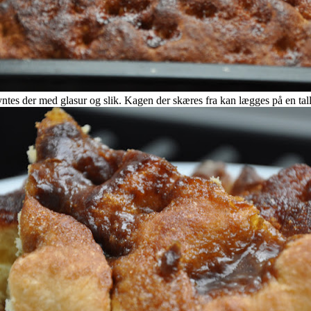
ntes der med glasur og slik. Kagen der skæres fra kan lægges på en ta