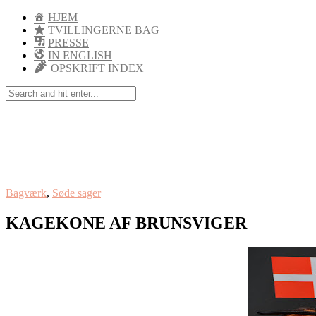
HJEM
TVILLINGERNE BAG
PRESSE
IN ENGLISH
OPSKRIFT INDEX
Bagværk
,
Søde sager
KAGEKONE AF BRUNSVIGER