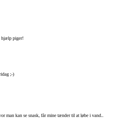
hjælp piger!
ridag ;-)
or man kan se snask, får mine tænder til at løbe i vand..