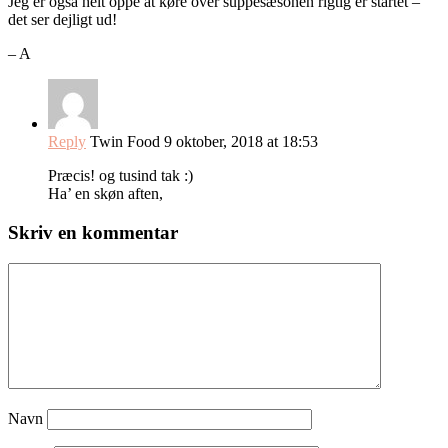
Jeg er også helt oppe at køre over suppesæsonen rigtig er startet –
det ser dejligt ud!
– A
Reply
Twin Food
9 oktober, 2018 at 18:53
Præcis! og tusind tak :)
Ha’ en skøn aften,
Skriv en kommentar
Navn