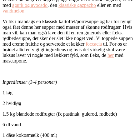
med
agurk og avocado
, den
klassiske gazpacho
eller en med
vandmelon
.
Vi fik i mandags en klassisk kartoffel/porresuppe og har for nyligt
også fået denne her supper med masser af skønne rodfrugter. Hvis
man vil, kan man også lave den til en ren gulerods eller f.eks.
rødbedesuppe, det sker der slet ikke noget ved. Vi toppede suppen
med creme fraiche og serverede et lækker
foccacia
til. For os er
brødet altid en vigtigt ingrediens og hvis det virkelig skal være
luksus laver vi nogle med lækkert fyld, som f.eks, de
her
med
mascarpone.
Ingredienser (3-4 personer)
1 løg
2 hvidløg
1.5 kg blandede rodfrugter (fx pastinak, gulerod, rødbede)
6 dl vand
1 dåse kokosmælk (400 ml)