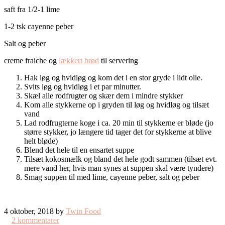
saft fra 1/2-1 lime
1-2 tsk cayenne peber
Salt og peber
creme fraiche og
lækkert brød
til servering
Hak løg og hvidløg og kom det i en stor gryde i lidt olie.
Svits løg og hvidløg i et par minutter.
Skæl alle rodfrugter og skær dem i mindre stykker
Kom alle stykkerne op i gryden til løg og hvidløg og tilsæt
vand
Lad rodfrugterne koge i ca. 20 min til stykkerne er bløde (jo
større stykker, jo længere tid tager det for stykkerne at blive
helt bløde)
Blend det hele til en ensartet suppe
Tilsæt kokosmælk og bland det hele godt sammen (tilsæt evt.
mere vand her, hvis man synes at suppen skal være tyndere)
Smag suppen til med lime, cayenne peber, salt og peber
4 oktober, 2018 by
Twin Food
2 kommentarer