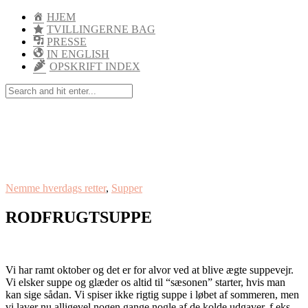
HJEM
TVILLINGERNE BAG
PRESSE
IN ENGLISH
OPSKRIFT INDEX
Nemme hverdags retter
,
Supper
RODFRUGTSUPPE
Vi har ramt oktober og det er for alvor ved at blive ægte suppevejr.
Vi elsker suppe og glæder os altid til “sæsonen” starter, hvis man
kan sige sådan. Vi spiser ikke rigtig suppe i løbet af sommeren, men
vi laver nu alligevel nogen gange nogle af de kolde udgaver, f.eks.