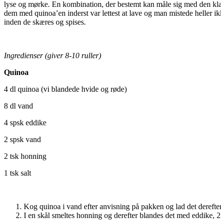
lyse og mørke. En kombination, der bestemt kan måle sig med den klass
dem med quinoa’en inderst var lettest at lave og man mistede heller ikk
inden de skæres og spises.
Ingredienser (giver 8-10 ruller)
Quinoa
4 dl quinoa (vi blandede hvide og røde)
8 dl vand
4 spsk eddike
2 spsk vand
2 tsk honning
1 tsk salt
Kog quinoa i vand efter anvisning på pakken og lad det derefter
I en skål smeltes honning og derefter blandes det med eddike, 2