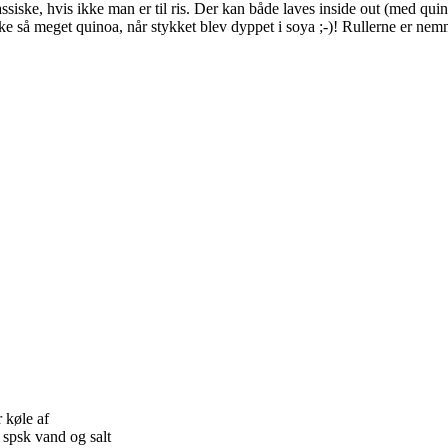
iske, hvis ikke man er til ris. Der kan både laves inside out (med quin
e så meget quinoa, når stykket blev dyppet i soya ;-)! Rullerne er nemmest
 køle af
 spsk vand og salt