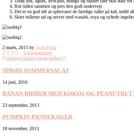
Tilføj fisk, agurk, avocado, mango og radiser (der skal ikke for 
Rul rullen sammen og pres den godt undervejs
Det er en god idé at opbevarer de færdige ruller på køl, indtil all
Skær rullerne ud og server med wasabi, soya og syltede ingefæ
2 marts, 2015 by
Twin Food
6 kommentarer
tidligere indlæg
næste indlæg
SPRØD SOMMERSALAT
14 juni, 2016
BANAN BIDDER MED KOKOS OG PEANUTBUT
23 september, 2013
PUMPKIN PANDEKAGER
18 november, 2013