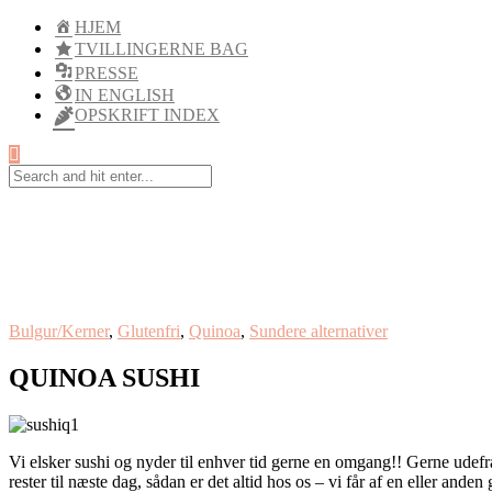
HJEM
TVILLINGERNE BAG
PRESSE
IN ENGLISH
OPSKRIFT INDEX
Bulgur/Kerner
,
Glutenfri
,
Quinoa
,
Sundere alternativer
QUINOA SUSHI
Vi elsker sushi og nyder til enhver tid gerne en omgang!! Gerne udef
rester til næste dag, sådan er det altid hos os – vi får af en eller and