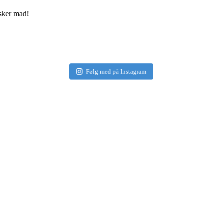
elsker mad!
Følg med på Instagram