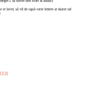
meget i, så bliver den svær at lukke)
e er lavet, så vil de også være lettere at skære ud
r
TER