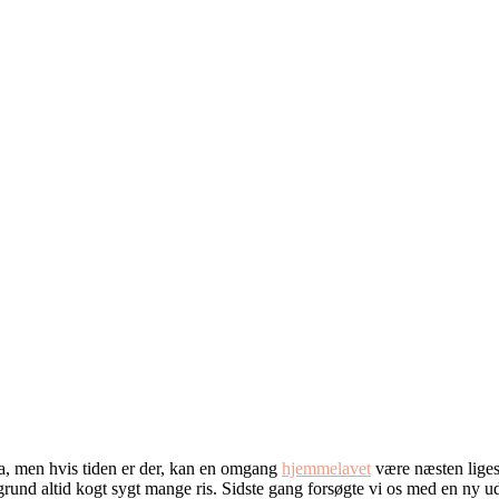
ra, men hvis tiden er der, kan en omgang
hjemmelavet
være næsten liges
en grund altid kogt sygt mange ris. Sidste gang forsøgte vi os med en ny u