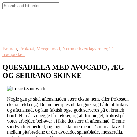
Brunch
,
Frokost
,
Morgenmad
,
Nemme hverdags retter
,
Til
madpakken
QUESADILLA MED AVOCADO, ÆG
OG SERRANO SKINKE
Nogle gange skal aftensmaden være ekstra nem, eller frokosten
ekstra lækker ;-) Denne her quesadilla egner sig både til frokost
og aftensmad, og kan faktisk også godt serveres på et brunch
bord! Nu når vi begge får lækker, og alt for meget, frokost på
vores arbejder, behøver vi ikke det store til aftensmad. Denne
sandwich er perfekt, og tager ikke mere end 15 min at lave. I
mellem pitabrødene er der avocado, spinatblade, mozzerella,