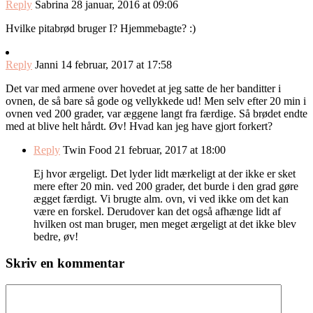
Reply
Sabrina
28 januar, 2016 at 09:06
Hvilke pitabrød bruger I? Hjemmebagte? :)
Reply
Janni
14 februar, 2017 at 17:58
Det var med armene over hovedet at jeg satte de her banditter i
ovnen, de så bare så gode og vellykkede ud! Men selv efter 20 min i
ovnen ved 200 grader, var æggene langt fra færdige. Så brødet endte
med at blive helt hårdt. Øv! Hvad kan jeg have gjort forkert?
Reply
Twin Food
21 februar, 2017 at 18:00
Ej hvor ærgeligt. Det lyder lidt mærkeligt at der ikke er sket
mere efter 20 min. ved 200 grader, det burde i den grad gøre
ægget færdigt. Vi brugte alm. ovn, vi ved ikke om det kan
være en forskel. Derudover kan det også afhænge lidt af
hvilken ost man bruger, men meget ærgeligt at det ikke blev
bedre, øv!
Skriv en kommentar