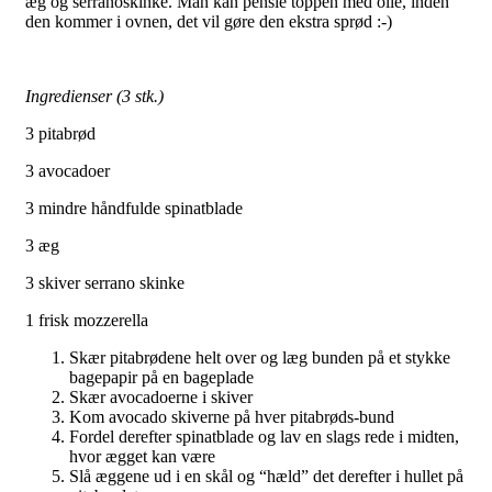
æg og serranoskinke. Man kan pensle toppen med olie, inden
den kommer i ovnen, det vil gøre den ekstra sprød :-)
Ingredienser (3 stk.)
3 pitabrød
3 avocadoer
3 mindre håndfulde spinatblade
3 æg
3 skiver serrano skinke
1 frisk mozzerella
Skær pitabrødene helt over og læg bunden på et stykke
bagepapir på en bageplade
Skær avocadoerne i skiver
Kom avocado skiverne på hver pitabrøds-bund
Fordel derefter spinatblade og lav en slags rede i midten,
hvor ægget kan være
Slå æggene ud i en skål og “hæld” det derefter i hullet på