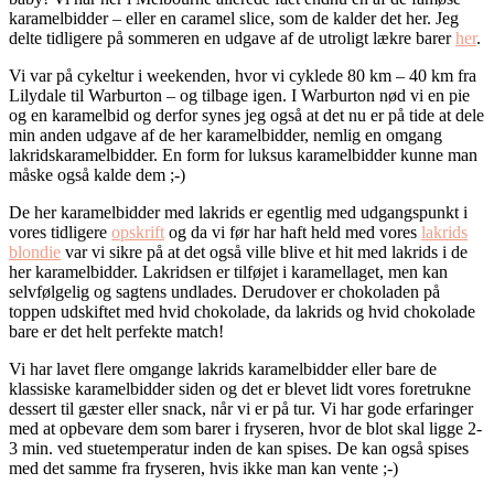
karamelbidder – eller en caramel slice, som de kalder det her. Jeg
delte tidligere på sommeren en udgave af de utroligt lækre barer
her
.
Vi var på cykeltur i weekenden, hvor vi cyklede 80 km – 40 km fra
Lilydale til Warburton – og tilbage igen. I Warburton nød vi en pie
og en karamelbid og derfor synes jeg også at det nu er på tide at dele
min anden udgave af de her karamelbidder, nemlig en omgang
lakridskaramelbidder. En form for luksus karamelbidder kunne man
måske også kalde dem ;-)
De her karamelbidder med lakrids er egentlig med udgangspunkt i
vores tidligere
opskrift
og da vi før har haft held med vores
lakrids
blondie
var vi sikre på at det også ville blive et hit med lakrids i de
her karamelbidder. Lakridsen er tilføjet i karamellaget, men kan
selvfølgelig og sagtens undlades. Derudover er chokoladen på
toppen udskiftet med hvid chokolade, da lakrids og hvid chokolade
bare er det helt perfekte match!
Vi har lavet flere omgange lakrids karamelbidder eller bare de
klassiske karamelbidder siden og det er blevet lidt vores foretrukne
dessert til gæster eller snack, når vi er på tur. Vi har gode erfaringer
med at opbevare dem som barer i fryseren, hvor de blot skal ligge 2-
3 min. ved stuetemperatur inden de kan spises. De kan også spises
med det samme fra fryseren, hvis ikke man kan vente ;-)