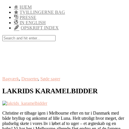
HJEM
TVILLINGERNE BAG
PRESSE
IN ENGLISH
OPSKRIFT INDEX
Bagværk
,
Desserter
,
Søde sager
LAKRIDS KARAMELBIDDER
Christine er tilbage igen i Melbourne efter en tur i Danmark med
både bryllup og ankomst af lille Luna. Helt utroligt hvor meget, der
pludselig skete i vores liv i løbet af to uger – et ægteskab og en
baby! Vi har her i Melbourne allerede fået endnu en af de famøse