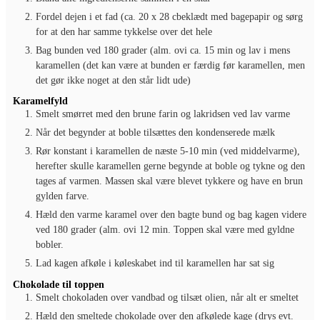
Fordel dejen i et fad (ca. 20 x 28 cbeklædt med bagepapir og sørg
for at den har samme tykkelse over det hele
Bag bunden ved 180 grader (alm. ovi ca. 15 min og lav i mens
karamellen (det kan være at bunden er færdig før karamellen, men
det gør ikke noget at den står lidt ude)
Karamelfyld
Smelt smørret med den brune farin og lakridsen ved lav varme
Når det begynder at boble tilsættes den kondenserede mælk
Rør konstant i karamellen de næste 5-10 min (ved middelvarme),
herefter skulle karamellen gerne begynde at boble og tykne og den
tages af varmen. Massen skal være blevet tykkere og have en brun
gylden farve.
Hæld den varme karamel over den bagte bund og bag kagen videre
ved 180 grader (alm. ovi 12 min. Toppen skal være med gyldne
bobler.
Lad kagen afkøle i køleskabet ind til karamellen har sat sig
Chokolade til toppen
Smelt chokoladen over vandbad og tilsæt olien, når alt er smeltet
Hæld den smeltede chokolade over den afkølede kage (drys evt.