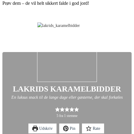
Prøv dem – de vil helt sikkert falde i god jord!
LAKRIDS KARAMELBIDDER
En luksus snack til de lange dage eller gæsterne, der skal forkæles
5
fra
1
stemme
Udskriv
Pin
Rate