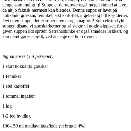
længe som muligt ;)! Suppe er derudover også meget simpel at lave,
da alt jo faktisk nærmest kan blendes. Denne suppe er lavet på
hokkaido græskar, fennikel, sød kartoffel, ingefær og lidt krydderier.
Det er en suppe, der er super cremet og smagfuld! Som ekstra fyld i
suppen tilsatte vi græskarkerner og så stegte vi nogle ølpølser, for at
given suppen lidt sprødt. Serranoskinke er også smadder lækkert, og
kan nemt gøres sprødt, ved at stege det lidt i ovnen.
Ingredienser (3-4 personer)
1 stort hokkaido græskar
1 fennikel
1 sød kartoffel
1 tommel ingefær
1 løg
1-2 fed hvidløg
100-150 ml madlavningsfløde (vi brugte 4%)