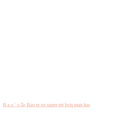
B a o ‘ s 🥳 Bao er en super ret hvis man har