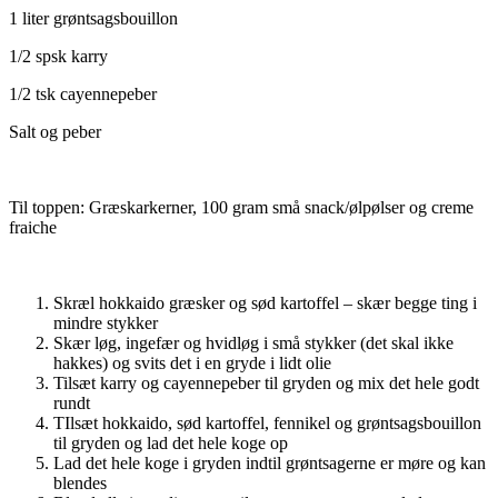
1 liter grøntsagsbouillon
1/2 spsk karry
1/2 tsk cayennepeber
Salt og peber
Til toppen: Græskarkerner, 100 gram små snack/ølpølser og creme
fraiche
Skræl hokkaido græsker og sød kartoffel – skær begge ting i
mindre stykker
Skær løg, ingefær og hvidløg i små stykker (det skal ikke
hakkes) og svits det i en gryde i lidt olie
Tilsæt karry og cayennepeber til gryden og mix det hele godt
rundt
TIlsæt hokkaido, sød kartoffel, fennikel og grøntsagsbouillon
til gryden og lad det hele koge op
Lad det hele koge i gryden indtil grøntsagerne er møre og kan
blendes