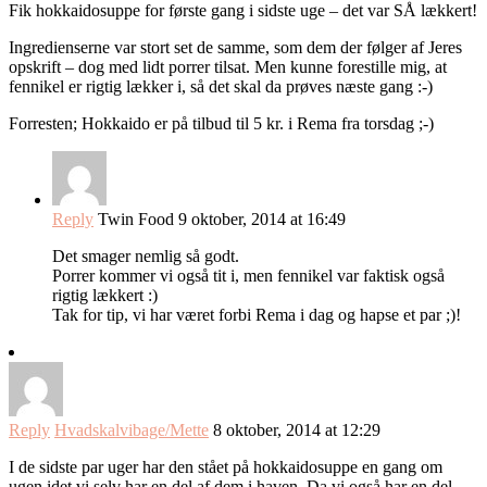
Fik hokkaidosuppe for første gang i sidste uge – det var SÅ lækkert!
Ingredienserne var stort set de samme, som dem der følger af Jeres
opskrift – dog med lidt porrer tilsat. Men kunne forestille mig, at
fennikel er rigtig lækker i, så det skal da prøves næste gang :-)
Forresten; Hokkaido er på tilbud til 5 kr. i Rema fra torsdag ;-)
Reply
Twin Food
9 oktober, 2014 at 16:49
Det smager nemlig så godt.
Porrer kommer vi også tit i, men fennikel var faktisk også
rigtig lækkert :)
Tak for tip, vi har været forbi Rema i dag og hapse et par ;)!
Reply
Hvadskalvibage/Mette
8 oktober, 2014 at 12:29
I de sidste par uger har den stået på hokkaidosuppe en gang om
ugen idet vi selv har en del af dem i haven. Da vi også har en del