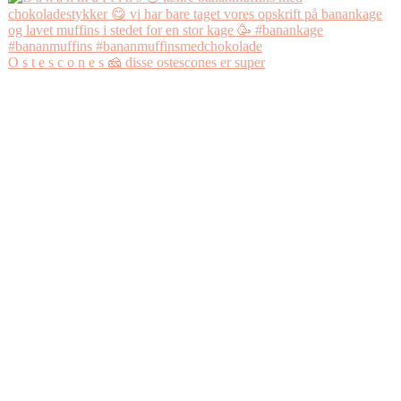
O s t e s c o n e s 🧀 disse ostescones er super