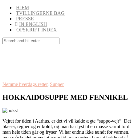
HJEM
TVILLINGERNE BAG
PRESSE
IN ENGLISH
OPSKRIFT INDEX
Nemme hverdags retter
,
Supper
HOKKAIDOSUPPE MED FENNIKEL
Vejret for tiden i Aarhus, er det vi vil kalde ægte “suppe-vejr”. Det
blæser, regner og er koldt, og man har lyst til en masse varmt fordi
man hele tiden går og fryser. Vi har endnu ikke tændt for varmen,
men måske det er ved at være tid, man prøver bare at holde ud så