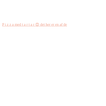
P i z z a med t a r t a r 😍 det her er en af de