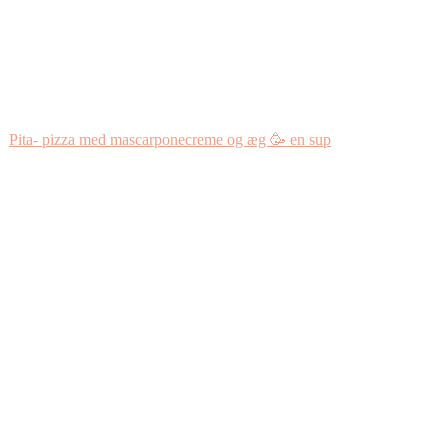
Pita- pizza med mascarponecreme og æg 🥳 en sup