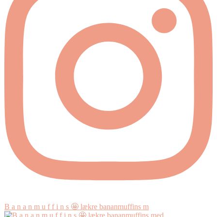
B a n a n m u f f i n s 🤩 lækre bananmuffins m