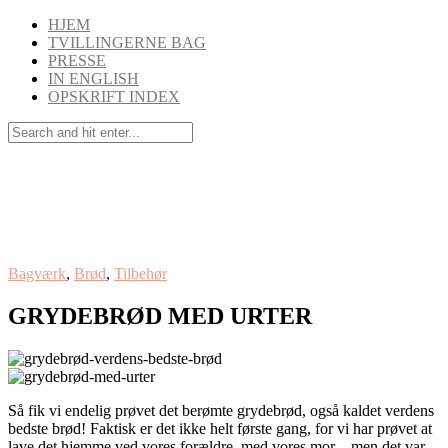
HJEM
TVILLINGERNE BAG
PRESSE
IN ENGLISH
OPSKRIFT INDEX
Bagværk
,
Brød
,
Tilbehør
GRYDEBRØD MED URTER
Så fik vi endelig prøvet det berømte grydebrød, også kaldet verdens
bedste brød! Faktisk er det ikke helt første gang, for vi har prøvet at
lave det hjemme ved vores forældre, med vores mor – men det var