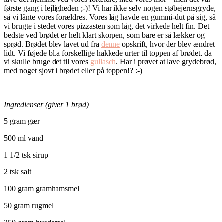
første gang i lejligheden ;-)! Vi har ikke selv nogen støbejernsgryde,
så vi lånte vores forældres. Vores låg havde en gummi-dut på sig, så
vi brugte i stedet vores pizzasten som låg, det virkede helt fin. Det
bedste ved brødet er helt klart skorpen, som bare er så lækker og
sprød. Brødet blev lavet ud fra
denne
opskrift, hvor der blev ændret
lidt. Vi føjede bl.a forskellige hakkede urter til toppen af brødet, da
vi skulle bruge det til vores
gullasch
. Har i prøvet at lave grydebrød,
med noget sjovt i brødet eller på toppen!? :-)
Ingredienser (giver 1 brød)
5 gram gær
500 ml vand
1 1/2 tsk sirup
2 tsk salt
100 gram gramhamsmel
50 gram rugmel