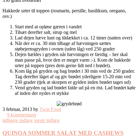
350 gram hvedemel
Hakkede urter til toppen (rosmarin, persille, basilikum, oregano,
osv.)
Start med at opløse gæren i vandet
Tilsæt derefter salt, sirup og mel
Lad dejen hæve lunt og tildækket i ca. 12 timer (natten over)
Når der er ca. 30 min tilbage af hævningen sættes
støbejernsgryden i ovnen (uden låg) ved 250 grader
Dejen hældes i gryden når hævningen er færdig – her skal
man passe på, hvor den er meget varm :-). Kom de hakkede
urter på toppen (pres dem gerne lidt ned i brødet).
Kom låg på gryden og bag brødet i 30 min ved de 250 grader.
Tag derefter låget af og giv brødet yderligere 15-20 min ved
230 grader (tjek at skorpen er gylden inden brødet tages ud)
Vend gryden og lad brødet falde ud på en rist. Lad brødet køle
af inden der nydes et stykke
3 februar, 2013 by
Twin Food
9 kommentarer
tidligere indlæg
næste indlæg
QUINOA SOMMER SALAT MED CASHEWS