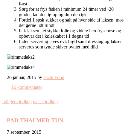
først
Sørg for at frys fisken i minimum 24 timer ved -20
grader, lad den tø op og dup den tør
Fordel 1 spsk sukker og salt på hver side af laksen, mos
det gerne lidt rundt
Pak laksen i et stykke folie og videre i en frysepose og
opbevar det i køleskabet i 1 døgns tid
Inden servering laves evt. brød samt dressing og laksen
serveres som tynde skiver pyntet med dild
26 januar, 2015 by
Twin Food
16 kommentarer
tidligere indlæg
næste indlæg
PAD THAI MED TUN
7 september, 2015