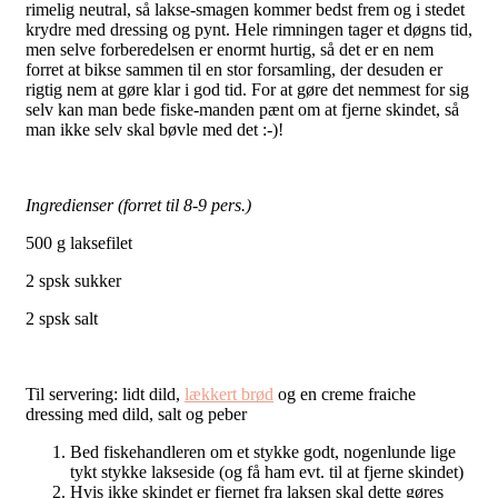
rimelig neutral, så lakse-smagen kommer bedst frem og i stedet
krydre med dressing og pynt. Hele rimningen tager et døgns tid,
men selve forberedelsen er enormt hurtig, så det er en nem
forret at bikse sammen til en stor forsamling, der desuden er
rigtig nem at gøre klar i god tid. For at gøre det nemmest for sig
selv kan man bede fiske-manden pænt om at fjerne skindet, så
man ikke selv skal bøvle med det :-)!
Ingredienser (forret til 8-9 pers.)
500 g laksefilet
2 spsk sukker
2 spsk salt
Til servering: lidt dild,
lækkert brød
og en creme fraiche
dressing med dild, salt og peber
Bed fiskehandleren om et stykke godt, nogenlunde lige
tykt stykke lakseside (og få ham evt. til at fjerne skindet)
Hvis ikke skindet er fjernet fra laksen skal dette gøres