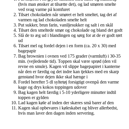
(hvis man ønsker at tilsætte det), og lad smøren smelte
ved svag varme på komfuret
Tilsæt chokoladen når smøret er helt smeltet, tag det af
varmen og lad chokoladen smelte helt
Put sukker, brun farin, vaniljesukker og salt i en skål
Tilsæt den smeltede smør og chokolade og bland det godt
Slå de to æg ud i blandingen og sørg for at de er godt rørt
ud
Tilsæt mel og fordel dejen i en form (ca. 20 x 30) med
bagepapir
Bag brownien i ovnen ved 175 grader (varmluft) i 30-35
min. (vejledende tid). Toppen skal være sprød (den vil
revne en smule). Kagen vil slippe bagepapiret i kanterne
når den er færdig og det indre kan tjekkes med en skarp
genstand hvor dejen ikke skal hænge i
Fordel herefter 5 dl syltetøj forsigtigt ovenpå den varme
kage og drys kokos toppingen udover
Bag kagen helt færdig i 5-10 yderligere minutter indtil
toppen er gylden
Lad kagen køle af inden der skæres små barer af den
Kagen skal opbevares i køleskabet og bliver allerbedst,
hvis man laver den dagen inden servering.