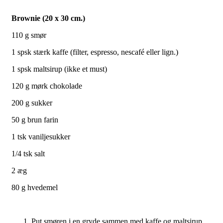
Brownie (20 x 30 cm.)
110 g smør
1 spsk stærk kaffe (filter, espresso, nescafé eller lign.)
1 spsk maltsirup (ikke et must)
120 g mørk chokolade
200 g sukker
50 g brun farin
1 tsk vaniljesukker
1/4 tsk salt
2 æg
80 g hvedemel
Put smøren i en gryde sammen med kaffe og maltsirup