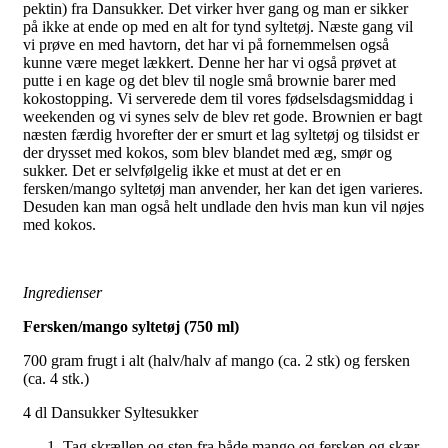
pektin) fra Dansukker. Det virker hver gang og man er sikker
på ikke at ende op med en alt for tynd syltetøj. Næste gang vil
vi prøve en med havtorn, det har vi på fornemmelsen også
kunne være meget lækkert. Denne her har vi også prøvet at
putte i en kage og det blev til nogle små brownie barer med
kokostopping. Vi serverede dem til vores fødselsdagsmiddag i
weekenden og vi synes selv de blev ret gode. Brownien er bagt
næsten færdig hvorefter der er smurt et lag syltetøj og tilsidst er
der drysset med kokos, som blev blandet med æg, smør og
sukker. Det er selvfølgelig ikke et must at det er en
fersken/mango syltetøj man anvender, her kan det igen varieres.
Desuden kan man også helt undlade den hvis man kun vil nøjes
med kokos.
Ingredienser
Fersken/mango syltetøj (750 ml)
700 gram frugt i alt (halv/halv af mango (ca. 2 stk) og fersken
(ca. 4 stk.)
4 dl Dansukker Syltesukker
Tag skrællen og sten fra både mango og fersken og skær