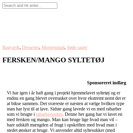
Bagværk
,
Desserter
,
Morgenmad
,
Søde sager
FERSKEN/MANGO SYLTETØJ
Sponsoreret indlæg
Vi har igen i år haft gang i projekt hjemmelavet syltetøj og er
endnu en gang blevet overrasket over hvor ekstremt nemt det er
at bikse sammen. Det sværeste er næsten at vælge hvilken type
man har lyst til at lave. Sidste gang lavede vi en med rabarber
som vi brugte i
rabarbersnitter
. Denne her gang har vi lavet en
med fersken og mango. Man kan bruge lige hvad man vil –
bare udskift mængden af frugt i opskriften med hvad man i
stedet ønsker at bruge. Vi anvender altid syltesukker (med