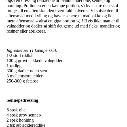
også en dressing bestående af blandt andet olie, sennep og
honning. Portionen er en kæmpe portion, så hvis bare den skal
bruges til en aften skal den hvert fald halveres. Vi spiste den til
aftensmad med kylling og havde senere til madpakke og lidt
mere aftensmad – altså en giga portion ;-)!! Hvis ikke man er til
valnødder og dadler så skift det gerne ud med f.eks. mandler og
rosiner eller abrikoser.
Ingredienser (1 kæmpe skål)
1/2 stort rødkål
100 g grovt hakkede valnødder
1 rødløg
300 g dadler uden sten
3 mellemstore æbler
250-300 g fetaost
Sennepsdressing
6 spsk olie
4 spsk grov sennep
2 spsk honning
2 tsk æblecidereddike