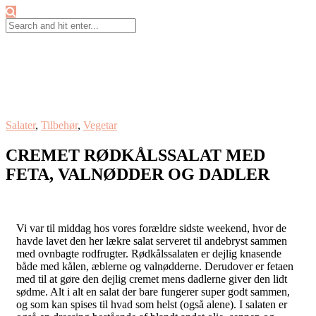
Salater
,
Tilbehør
,
Vegetar
CREMET RØDKÅLSSALAT MED
FETA, VALNØDDER OG DADLER
Vi var til middag hos vores forældre sidste weekend, hvor de
havde lavet den her lækre salat serveret til andebryst sammen
med ovnbagte rodfrugter. Rødkålssalaten er dejlig knasende
både med kålen, æblerne og valnødderne. Derudover er fetaen
med til at gøre den dejlig cremet mens dadlerne giver den lidt
sødme. Alt i alt en salat der bare fungerer super godt sammen,
og som kan spises til hvad som helst (også alene). I salaten er