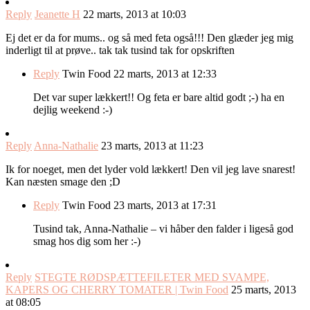
Reply
Jeanette H
22 marts, 2013 at 10:03
Ej det er da for mums.. og så med feta også!!! Den glæder jeg mig
inderligt til at prøve.. tak tak tusind tak for opskriften
Reply
Twin Food
22 marts, 2013 at 12:33
Det var super lækkert!! Og feta er bare altid godt ;-) ha en
dejlig weekend :-)
Reply
Anna-Nathalie
23 marts, 2013 at 11:23
Ik for noeget, men det lyder vold lækkert! Den vil jeg lave snarest!
Kan næsten smage den ;D
Reply
Twin Food
23 marts, 2013 at 17:31
Tusind tak, Anna-Nathalie – vi håber den falder i ligeså god
smag hos dig som her :-)
Reply
STEGTE RØDSPÆTTEFILETER MED SVAMPE,
KAPERS OG CHERRY TOMATER | Twin Food
25 marts, 2013
at 08:05