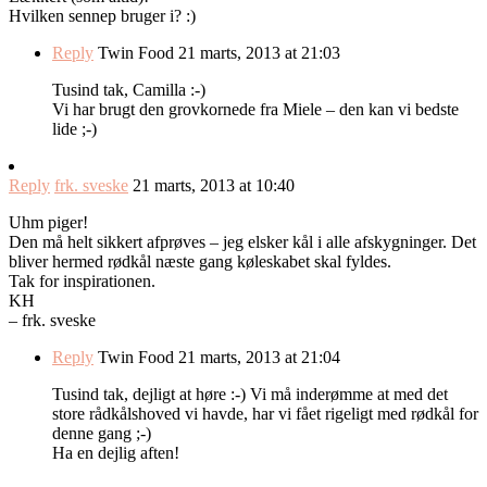
Hvilken sennep bruger i? :)
Reply
Twin Food
21 marts, 2013 at 21:03
Tusind tak, Camilla :-)
Vi har brugt den grovkornede fra Miele – den kan vi bedste
lide ;-)
Reply
frk. sveske
21 marts, 2013 at 10:40
Uhm piger!
Den må helt sikkert afprøves – jeg elsker kål i alle afskygninger. Det
bliver hermed rødkål næste gang køleskabet skal fyldes.
Tak for inspirationen.
KH
– frk. sveske
Reply
Twin Food
21 marts, 2013 at 21:04
Tusind tak, dejligt at høre :-) Vi må inderømme at med det
store rådkålshoved vi havde, har vi fået rigeligt med rødkål for
denne gang ;-)
Ha en dejlig aften!