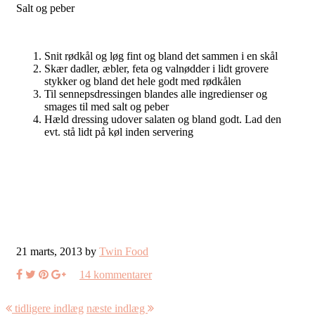
Salt og peber
Snit rødkål og løg fint og bland det sammen i en skål
Skær dadler, æbler, feta og valnødder i lidt grovere
stykker og bland det hele godt med rødkålen
Til sennepsdressingen blandes alle ingredienser og
smages til med salt og peber
Hæld dressing udover salaten og bland godt. Lad den
evt. stå lidt på køl inden servering
21 marts, 2013 by
Twin Food
14 kommentarer
tidligere indlæg
næste indlæg