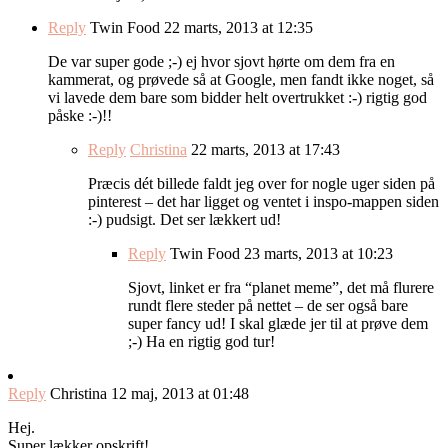
Reply
Twin Food
22 marts, 2013 at 12:35
De var super gode ;-) ej hvor sjovt hørte om dem fra en
kammerat, og prøvede så at Google, men fandt ikke noget, så
vi lavede dem bare som bidder helt overtrukket :-) rigtig god
påske :-)!!
Reply
Christina
22 marts, 2013 at 17:43
Præcis dét billede faldt jeg over for nogle uger siden på
pinterest – det har ligget og ventet i inspo-mappen siden
:-) pudsigt. Det ser lækkert ud!
Reply
Twin Food
23 marts, 2013 at 10:23
Sjovt, linket er fra “planet meme”, det må flurere
rundt flere steder på nettet – de ser også bare
super fancy ud! I skal glæde jer til at prøve dem
;-) Ha en rigtig god tur!
Reply
Christina
12 maj, 2013 at 01:48
Hej.
Super lækker opskrift!