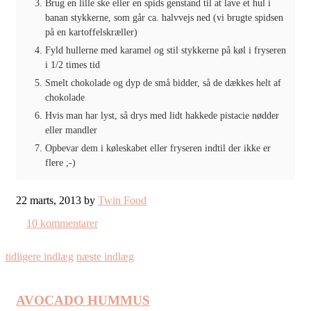
Brug en lille ske eller en spids genstand til at lave et hul i
banan stykkerne, som går ca. halvvejs ned (vi brugte spidsen
på en kartoffelskræller)
Fyld hullerne med karamel og stil stykkerne på køl i fryseren
i 1/2 times tid
Smelt chokolade og dyp de små bidder, så de dækkes helt af
chokolade
Hvis man har lyst, så drys med lidt hakkede pistacie nødder
eller mandler
Opbevar dem i køleskabet eller fryseren indtil der ikke er
flere ;-)
22 marts, 2013 by
Twin Food
10 kommentarer
tidligere indlæg
næste indlæg
AVOCADO HUMMUS