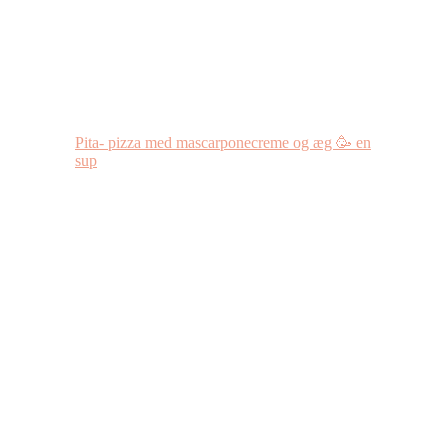
Pita- pizza med mascarponecreme og æg 🥳 en
sup