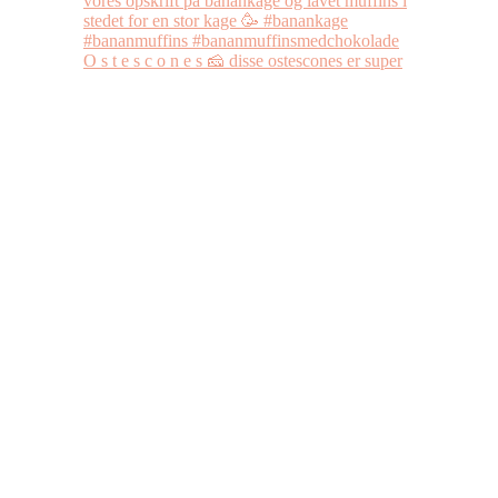
O s t e s c o n e s 🧀 disse ostescones er super