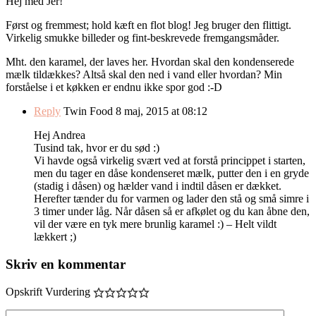
Hej med Jer!
Først og fremmest; hold kæft en flot blog! Jeg bruger den flittigt.
Virkelig smukke billeder og fint-beskrevede fremgangsmåder.
Mht. den karamel, der laves her. Hvordan skal den kondenserede
mælk tildækkes? Altså skal den ned i vand eller hvordan? Min
forståelse i et køkken er endnu ikke spor god :-D
Reply
Twin Food
8 maj, 2015 at 08:12
Hej Andrea
Tusind tak, hvor er du sød :)
Vi havde også virkelig svært ved at forstå princippet i starten,
men du tager en dåse kondenseret mælk, putter den i en gryde
(stadig i dåsen) og hælder vand i indtil dåsen er dækket.
Herefter tænder du for varmen og lader den stå og små simre i
3 timer under låg. Når dåsen så er afkølet og du kan åbne den,
vil der være en tyk mere brunlig karamel :) – Helt vildt
lækkert ;)
Skriv en kommentar
Opskrift Vurdering