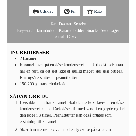
Udskriv
Pin
Rate
Ret:
Dessert, Snacks
Keyword:
Bananbidder, Karamelbidder, Snacks, Søde sager
Antal:
12
stk
INGREDIENSER
2
bananer
Karamel lavet på en dåse kondenseret mælk (bedst hvis man
har en rest, da det slet ikke er særlig meget, der skal bruges.)
Kan også erstattes af peanutbutter
150-200
g
mørk chokolade
SÅDAN GØR DU
Hvis ikke man har karamel, skal denne først laves af en dåse
kondenseret mælk. Dæk dåsen til med vand i en gryde og lad
den koge i 3 timer. Peanutbutter kan også bruges som
erstatning til karamel
Skær bananerne i skiver med en tykkelse på ca. 2 cm.