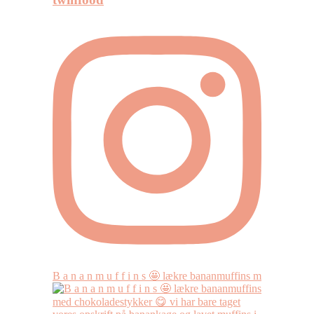
B a n a n m u f f i n s 🤩 lækre bananmuffins m