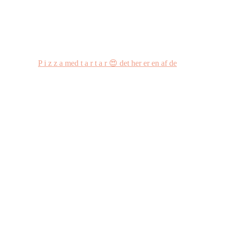
P i z z a med t a r t a r 😍 det her er en af de