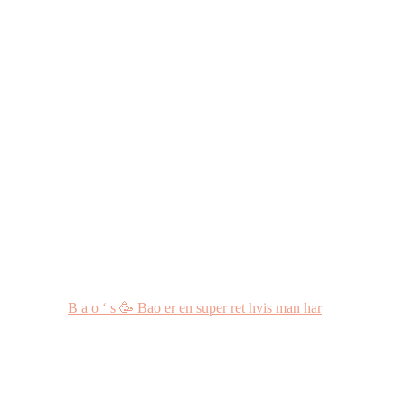
B a o ‘ s 🥳 Bao er en super ret hvis man har