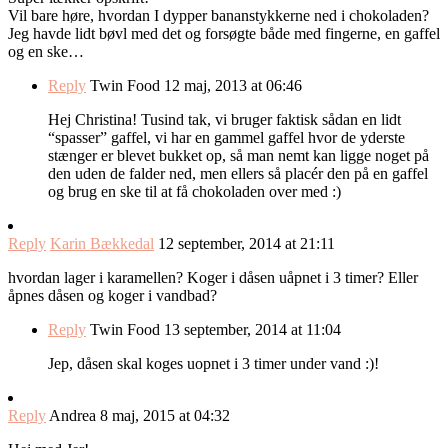
Vil bare høre, hvordan I dypper bananstykkerne ned i chokoladen?
Jeg havde lidt bøvl med det og forsøgte både med fingerne, en gaffel
og en ske…
Reply
Twin Food
12 maj, 2013 at 06:46
Hej Christina! Tusind tak, vi bruger faktisk sådan en lidt
“spasser” gaffel, vi har en gammel gaffel hvor de yderste
stænger er blevet bukket op, så man nemt kan ligge noget på
den uden de falder ned, men ellers så placér den på en gaffel
og brug en ske til at få chokoladen over med :)
Reply
Karin Bækkedal
12 september, 2014 at 21:11
hvordan lager i karamellen? Koger i dåsen uåpnet i 3 timer? Eller
åpnes dåsen og koger i vandbad?
Reply
Twin Food
13 september, 2014 at 11:04
Jep, dåsen skal koges uopnet i 3 timer under vand :)!
Reply
Andrea
8 maj, 2015 at 04:32