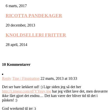
6 marts, 2017
RICOTTA PANDEKAGER
20 december, 2013
KNOLDSELLERI FRITTER
28 april, 2014
10 Kommentarer
Reply
Tine / Fitspiration
22 marts, 2013 at 10:33
Det ser bare lækkert ud! :) Lige siden jeg så det her
http://i.imgur.com/gFYYeuy.jpg
har jeg villet lave det, men desværre
ikke fået gjort det endnu… Det kan være der bliver tid til det i
påsken! :)
God weekend til jer :)