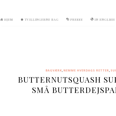
HJEM
TVILLINGERNE BAG
PRESSE
IN ENGLISH
,
,
BAGVÆRK
NEMME HVERDAGS RETTER
SU
BUTTERNUTSQUASH SU
SMÅ BUTTERDEJSP