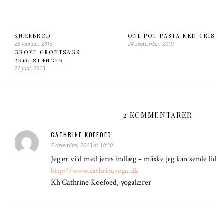
KNÆKBRØD
ONE POT PASTA MED GRIS
25 februar, 2015
24 september, 2019
GROVE GRØNTSAGS
BRØDSTÆNGER
27 juni, 2013
2 KOMMENTARER
CATHRINE KOEFOED
7 december, 2013 at 18:30
Jeg er vild med jeres indlæg – måske jeg kan sende lidt
http://www.cathrineyoga.dk
Kh Cathrine Koefoed, yogalærer