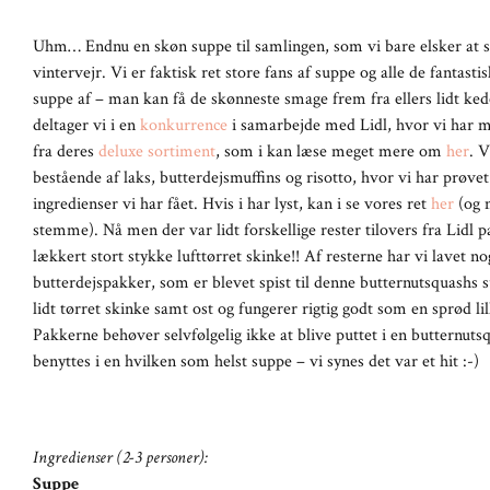
Uhm… Endnu en skøn suppe til samlingen, som vi bare elsker at s
vintervejr. Vi er faktisk ret store fans af suppe og alle de fantast
suppe af – man kan få de skønneste smage frem fra ellers lidt ked
deltager vi i en
konkurrence
i samarbejde med Lidl, hvor vi har m
fra deres
deluxe sortiment
, som i kan læse meget mere om
her
. V
bestående af laks, butterdejsmuffins og risotto, hvor vi har prøvet 
ingredienser vi har fået. Hvis i har lyst, kan i se vores ret
her
(og m
stemme). Nå men der var lidt forskellige rester tilovers fra Lidl 
lækkert stort stykke lufttørret skinke!! Af resterne har vi lavet n
butterdejspakker, som er blevet spist til denne butternutsquashs
lidt tørret skinke samt ost og fungerer rigtig godt som en sprød li
Pakkerne behøver selvfølgelig ikke at blive puttet i en butternu
benyttes i en hvilken som helst suppe – vi synes det var et hit :-)
Ingredienser (2-3 personer):
Suppe