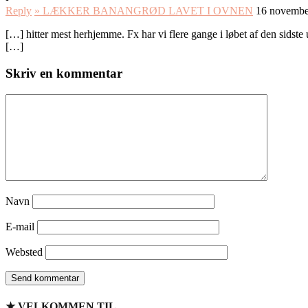
Reply
» LÆKKER BANANGRØD LAVET I OVNEN
16 november
[…] hitter mest herhjemme. Fx har vi flere gange i løbet af den sids
[…]
Skriv en kommentar
Navn
E-mail
Websted
★ VELKOMMEN TIL