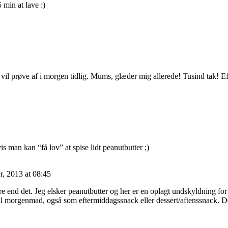
min at lave :)
jeg vil prøve af i morgen tidlig. Mums, glæder mig allerede! Tusind tak! E
is man kan “få lov” at spise lidt peanutbutter ;)
, 2013 at 08:45
 end det. Jeg elsker peanutbutter og her er en oplagt undskyldning for 
til morgenmad, også som eftermiddagssnack eller dessert/aftenssnack. De