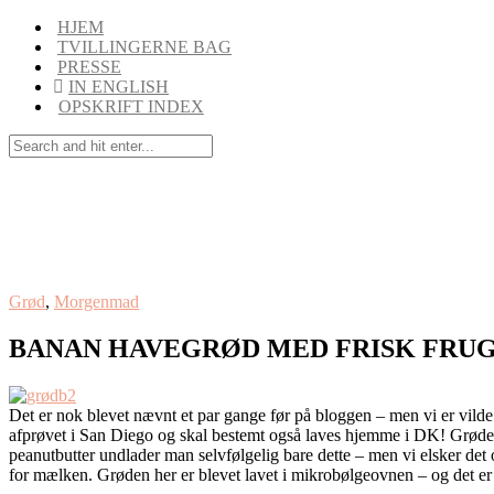
HJEM
TVILLINGERNE BAG
PRESSE
IN ENGLISH
OPSKRIFT INDEX
Grød
,
Morgenmad
BANAN HAVEGRØD MED FRISK FRU
Det er nok blevet nævnt et par gange før på bloggen – men vi er vild
afprøvet i San Diego og skal bestemt også laves hjemme i DK! Grøden
peanutbutter undlader man selvfølgelig bare dette – men vi elsker det 
for mælken. Grøden her er blevet lavet i mikrobølgeovnen – og det er 