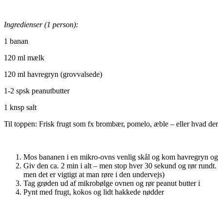
Ingredienser (1 person):
1 banan
120 ml mælk
120 ml havregryn (grovvalsede)
1-2 spsk peanutbutter
1 knsp salt
Til toppen: Frisk frugt som fx brombær, pomelo, æble – eller hvad de
Mos bananen i en mikro-ovns venlig skål og kom havregryn og
Giv den ca. 2 min i alt – men stop hver 30 sekund og rør rundt.
men det er vigtigt at man røre i den undervejs)
Tag grøden ud af mikrobølge ovnen og rør peanut butter i
Pynt med frugt, kokos og lidt hakkede nødder