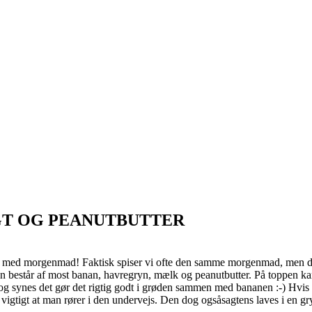
GT OG PEANUTBUTTER
e med morgenmad! Faktisk spiser vi ofte den samme morgenmad, men det 
 består af most banan, havregryn, mælk og peanutbutter. På toppen kan
og synes det gør det rigtig godt i grøden sammen med bananen :-) Hvis m
vigtigt at man rører i den undervejs. Den dog ogsåsagtens laves i en gr