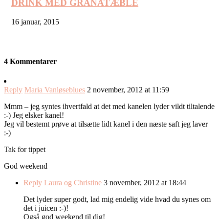
DRINK MED GRANATÆBLE
16 januar, 2015
4 Kommentarer
Reply
Maria Vanløseblues
2 november, 2012 at 11:59
Mmm – jeg syntes ihvertfald at det med kanelen lyder vildt tiltalende
:-) Jeg elsker kanel!
Jeg vil bestemt prøve at tilsætte lidt kanel i den næste saft jeg laver
:-)
Tak for tippet
God weekend
Reply
Laura og Christine
3 november, 2012 at 18:44
Det lyder super godt, lad mig endelig vide hvad du synes om
det i juicen :-)!
Også god weekend til dig!