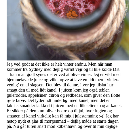
Jeg ved godt at det ikke er helt vinter endnu. Men når man
kommer fra Sydney med dejlig varmt vejr og til lille kolde DK
– kan man godt synes det er ved at blive vinter. Jeg er vild med
hjemmelavede juice og ville prøve at lave en lidt mere ‘vinter-
venlig’ en af slagsen. Det blev til denne, hvor jeg tilslut har
smagt den til med lidt kanel. I juicen kom jeg også æbler,
gulerødder, appelsiner, citron og rødbeder, som giver den flotte
røde farve. Det lyder lidt underligt med kanel, men det er
faktisk smadder lækkert i juicen med en lille eftersmag af kanel.
Er sikker på den kun bliver bedre op til jul, hvor lugten og
smagen af kanel virkelig kan få mig i julestemning :-)! Jeg har
netop nydt et glas til morgenmad – dejlig måde at starte dagen
på. Nu går turen snart mod københavn og over til min dejlige