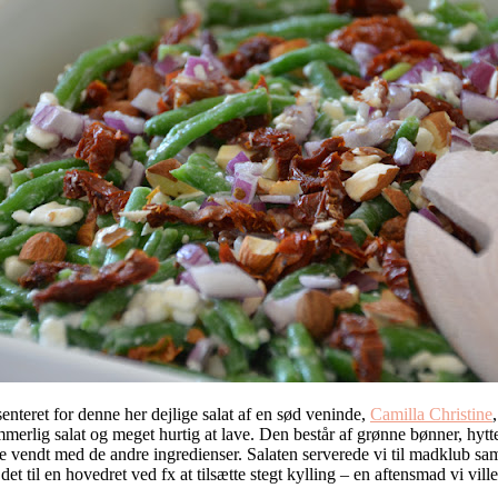
nteret for denne her dejlige salat af en sød veninde,
Camilla Christine
ommerlig salat og meget hurtig at lave. Den består af grønne bønner, hyt
 de vendt med de andre ingredienser. Salaten serverede vi til madklub
t til en hovedret ved fx at tilsætte stegt kylling – en aftensmad vi ville