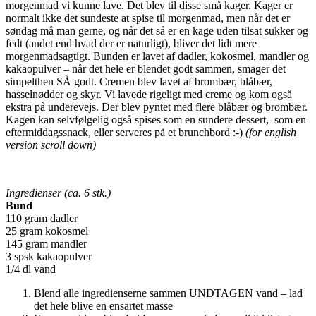
morgenmad vi kunne lave. Det blev til disse små kager. Kager er
normalt ikke det sundeste at spise til morgenmad, men når det er
søndag må man gerne, og når det så er en kage uden tilsat sukker og
fedt (andet end hvad der er naturligt), bliver det lidt mere
morgenmadsagtigt. Bunden er lavet af dadler, kokosmel, mandler og
kakaopulver – når det hele er blendet godt sammen, smager det
simpelthen SÅ godt. Cremen blev lavet af brombær, blåbær,
hasselnødder og skyr. Vi lavede rigeligt med creme og kom også
ekstra på underevejs. Der blev pyntet med flere blåbær og brombær.
Kagen kan selvfølgelig også spises som en sundere dessert, som en
eftermiddagssnack, eller serveres på et brunchbord :-)
(for english
version scroll down)
Ingredienser (ca. 6 stk.)
Bund
110 gram dadler
25 gram kokosmel
145 gram mandler
3 spsk kakaopulver
1/4 dl vand
Blend alle ingredienserne sammen UNDTAGEN vand – lad
det hele blive en ensartet masse