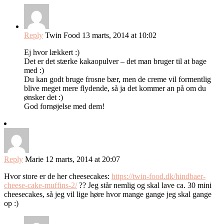
Reply
Twin Food
13 marts, 2014 at 10:02
Ej hvor lækkert :)
Det er det stærke kakaopulver – det man bruger til at bage
med :)
Du kan godt bruge frosne bær, men de creme vil formentlig
blive meget mere flydende, så ja det kommer an på om du
ønsker det :)
God fornøjelse med dem!
Reply
Marie
12 marts, 2014 at 20:07
Hvor store er de her cheesecakes:
https://twin-food.dk/hindbaer-
cheese-cake-muffins-2/
?? Jeg står nemlig og skal lave ca. 30 mini
cheesecakes, så jeg vil lige høre hvor mange gange jeg skal gange
op :)