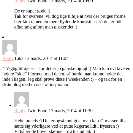
Reply
Twin Food
13 marts, 2014 at 10:09
De er super gode :)
Tak for svarene, vil dog lige tilføje at hvis der bruges frosne
bær får cremen en mere flydende konsistens, så det er lidt
afhængig af om man ønsker det :)
Reply
Lika
13 marts, 2014 at 11:04
^ Vigtig tilføjelse – for det er jo ganske rigtigt :) Man kan evt lave en
højere “side” i formen med dejen, så burde man kunne holde det
inde i kagen. Jeg skal prøve disse i weekenden :) – og tak for en
skøn blog med masser af inspiration.
Reply
Twin Food
13 marts, 2014 at 11:30
Hehe præcis :) Det er også muligt at man kan få massen til at
sætte sig yderligere ved at putte kagerne lidt i fryseren :)
Vi håber de bliver skønne – og tusind tak :)