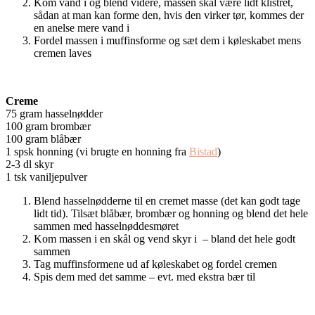
Kom vand i og blend videre, massen skal være lidt klistret,
sådan at man kan forme den, hvis den virker tør, kommes der
en anelse mere vand i
Fordel massen i muffinsforme og sæt dem i køleskabet mens
cremen laves
Creme
75 gram hasselnødder
100 gram brombær
100 gram blåbær
1 spsk honning (vi brugte en honning fra
Bistad
)
2-3 dl skyr
1 tsk vaniljepulver
Blend hasselnødderne til en cremet masse (det kan godt tage
lidt tid). Tilsæt blåbær, brombær og honning og blend det hele
sammen med hasselnøddesmøret
Kom massen i en skål og vend skyr i – bland det hele godt
sammen
Tag muffinsformene ud af køleskabet og fordel cremen
Spis dem med det samme – evt. med ekstra bær til