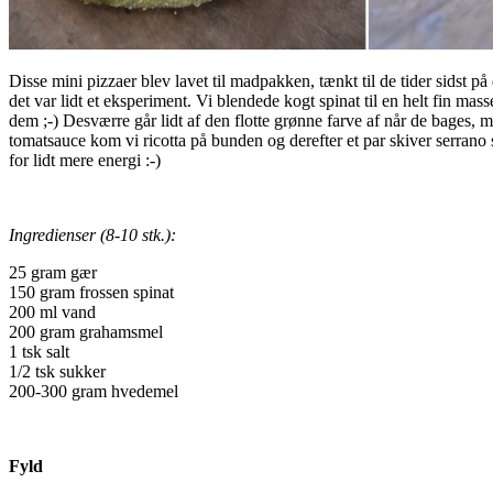
Disse mini pizzaer blev lavet til madpakken, tænkt til de tider sidst p
det var lidt et eksperiment. Vi blendede kogt spinat til en helt fin mas
dem ;-) Desværre går lidt af den flotte grønne farve af når de bages, m
tomatsauce kom vi ricotta på bunden og derefter et par skiver serrano
for lidt mere energi :-)
Ingredienser (8-10 stk.):
25 gram gær
150 gram frossen spinat
200 ml vand
200 gram grahamsmel
1 tsk salt
1/2 tsk sukker
200-300 gram hvedemel
Fyld