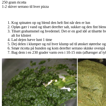
250 gram ricotta
1-2 skiver serrano til hver pizza
Kog spinaten op og blend den helt fint når den er lun
Opløs gær i vand og tilsæt derefter salt, sukker og den fint blen
Tilsæt grahamsmel og hvedemel. Det er en god idé at tilsætte hve
alt for klistret
Lad dejen hæve lunt 1 time
Dej delen i klumper og rul hver klump ud til ønsket størrelse og
Smør ricotta på bunden og kom derefter serrano skinke ovenpå
Bag dem i en 230 grader varm ovn i 10-15 min (afhænger af ty