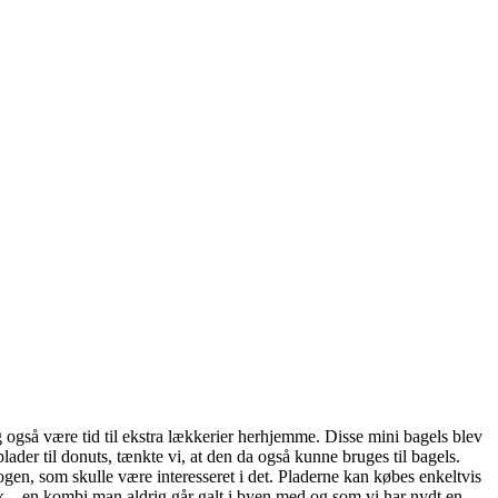
g også være tid til ekstra lækkerier herhjemme. Disse mini bagels blev
plader til donuts, tænkte vi, at den da også kunne bruges til bagels.
nogen, som skulle være interesseret i det. Pladerne kan købes enkeltvis
rk – en kombi man aldrig går galt i byen med og som vi har nydt en