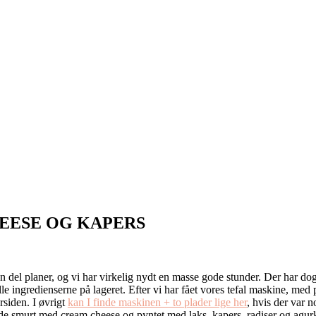
HEESE OG KAPERS
en del planer, og vi har virkelig nydt en masse gode stunder. Der har do
alle ingredienserne på lageret. Efter vi har fået vores tefal maskine, med 
rsiden. I øvrigt
kan I finde maskinen + to plader lige her
, hvis der var 
v de smurt med cream cheese og pyntet med laks, kapers, radiser og agu