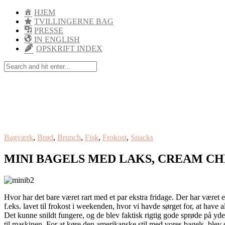
HJEM
TVILLINGERNE BAG
PRESSE
IN ENGLISH
OPSKRIFT INDEX
Bagværk
,
Brød
,
Brunch
,
Fisk
,
Frokost
,
Snacks
MINI BAGELS MED LAKS, CREAM C
Hvor har det bare været rart med et par ekstra fridage. Der har været 
f.eks. lavet til frokost i weekenden, hvor vi havde sørget for, at have 
Det kunne snildt fungere, og de blev faktisk rigtig gode sprøde på yde
til maskinen. For at køre den amerikanske stil med vores bagels, ble