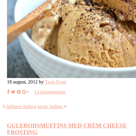
18 august, 2012 by
Twin Food
14 kommentarer
tidligere indlæg
næste indlæg
GULERODSMUFFINS MED CREM CHEESE
FROSTING