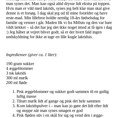
man synes det. Man kan også altid drysse lidt ekstra på toppen.
Hvis man er vild med lakrids, synes jeg helt klar man skal give
denne is et forsøg. I dag skal jeg ud til mine forældre og have
reste-mad. Min lillebror holdte nemlig 18-års fødselsdag for
familie og venner i går. Maden fik vi fra Mifisto og den var bare
vildt lækker – så det har jeg slet ikke noget imod at få igen i dag
:) Jeg håber at vejret bliver godt, så er der hvert fald ingen
undskyldning for ikke at tage en lille kugle lakridsis.
Ingredienser (giver ca. 1 liter):
190 gram sukker
4 æggeblommer
3 tsk lakrids
300 ml mælk
200 ml fløde
Pisk æggeblommer og sukker godt sammen til en gullig
luftig masse
Tilsæt mælk lidt af gange og pisk det hele sammen
Kom lakridspulver i – man kan jo gøre det lidt efter lidt
og stoppe når man synes smagen er god
Pisk fløden stiv i en skål for sig og vend den i ægge-