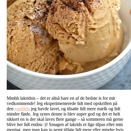
Mmhh lakridsis – det er altså bare en af de bedste is for mit
vedkommende! Jeg eksperimenterede lidt med opskriften på
den
vaniljeis
jeg havde lavet, og tilsatte lidt mere mælk og lidt
mindre fløde. Jeg synes denne is blev super god og det er helt
sikkert en is der skal laves flere gange – så sommeren må gerne
blive her lidt endnu :)! Smagen af lakrids er lige tilpas efter min
mening, men man kan jo nemt tilføje lidt mere eller mindre hvis