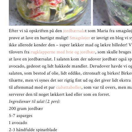
Efter vi så opskriften på den
jordbærsala
t som Maria fra smagsløje
prøve at lave en hurtigst muligt!
Smagsløjer
er iøvrigt en blog vi s
ikke allerede kender den – super lækker mad og lækre billeder! V
tilovers fra
rugklapperne med brie og jordbær
, som skulle bruges 
at lave en jordbærsalat. I salaten kom der udover jordbær også sp
avocado, gedeost og lidt hakkede mandler. Derudover havde vi ogs
salaten, som bestod af olie, lidt eddike, citronsaft og birkes! Bir
tilsætte, men vi synes det ser rigtig fint ud og det giver lidt ekstra
til aftensmad med et par
ciabattaboller
, som var til overs, men m
serverer den til noget lækkert kød eller som en forret.
Ingredienser til salat (2. pers):
200 gram jordbær
5-7 asparges
1 avocado
2-3 håndfulde spinatblade