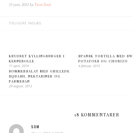
15 juni, 2012 by
Twin Food
TIDLIGERE INDLÆG
KRYDRET KYLLINGBURGER I
SPANSK TORTILLA MED SW
KERNEBOLLE
POTATOES OG CHORIZO
11 april, 2014
4 februar, 2015
SOMMERSALAT MED GRILLEDE
SQUASH, NEKTARINER OG
PARMESAN
29 august, 2012
18 KOMMENTARER
SOM