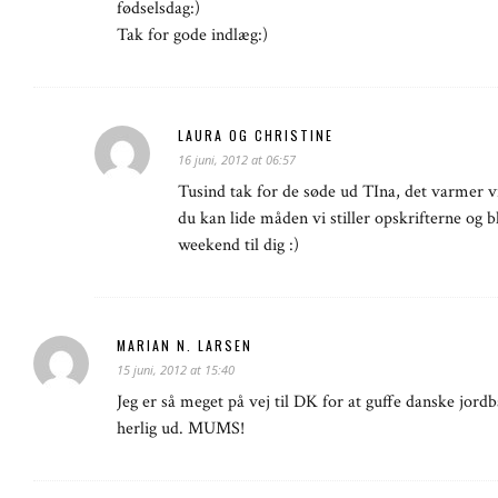
fødselsdag:)
Tak for gode indlæg:)
LAURA OG CHRISTINE
16 juni, 2012 at 06:57
Tusind tak for de søde ud TIna, det varmer vir
du kan lide måden vi stiller opskrifterne og b
weekend til dig :)
MARIAN N. LARSEN
15 juni, 2012 at 15:40
Jeg er så meget på vej til DK for at guffe danske jordbä
herlig ud. MUMS!