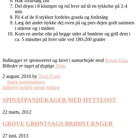
Hak forårsløg fint
Del dejen i 8 klumper og rul hver ud til en tykkelse på 2-4
mm
På 4 af de 8 stykker fordeles gouda og forårsløg
Læg det andet stykke dej oven på og pres dejen godt sammen
i siderne og i midten
Kom en anelse olie på begge sider af brødene og grill dem i
ca. 5 minutter på hver side ved 180-200 grader
Indlægger er sponsoreret og lavet i samarbejde med
Kosan Gas
.
Billeder er taget af dygtige
Ditte
.
2 august, 2016 by
Twin Food
Ingen kommentarer
tidligere indlæg
næste indlæg
SPINATPANDEKAGER MED HYTTEOST
22 marts, 2012
GROVE GRØNTSAGS BRØDSTÆNGER
27 juni, 2013