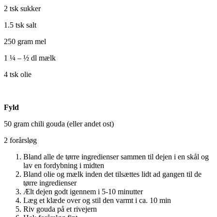
2 tsk sukker
1.5 tsk salt
250 gram mel
1 ¼ – ½ dl mælk
4 tsk olie
Fyld
50 gram chili gouda (eller andet ost)
2 forårsløg
Bland alle de tørre ingredienser sammen til dejen i en skål og
lav en fordybning i midten
Bland olie og mælk inden det tilsættes lidt ad gangen til de
tørre ingredienser
Ælt dejen godt igennem i 5-10 minutter
Læg et klæde over og stil den varmt i ca. 10 min
Riv gouda på et rivejern