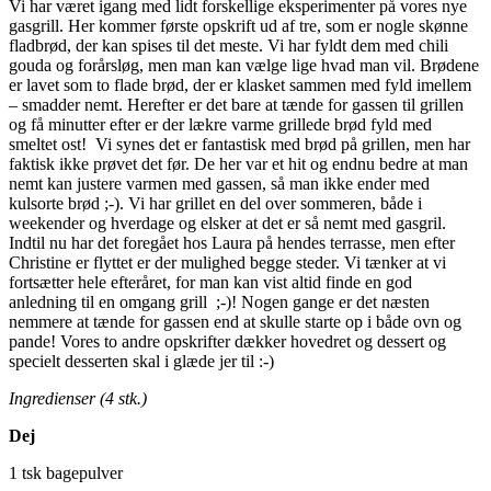
Vi har været igang med lidt forskellige eksperimenter på vores nye
gasgrill. Her kommer første opskrift ud af tre, som er nogle skønne
fladbrød, der kan spises til det meste. Vi har fyldt dem med chili
gouda og forårsløg, men man kan vælge lige hvad man vil. Brødene
er lavet som to flade brød, der er klasket sammen med fyld imellem
– smadder nemt. Herefter er det bare at tænde for gassen til grillen
og få minutter efter er der lækre varme grillede brød fyld med
smeltet ost! Vi synes det er fantastisk med brød på grillen, men har
faktisk ikke prøvet det før. De her var et hit og endnu bedre at man
nemt kan justere varmen med gassen, så man ikke ender med
kulsorte brød ;-). Vi har grillet en del over sommeren, både i
weekender og hverdage og elsker at det er så nemt med gasgril.
Indtil nu har det foregået hos Laura på hendes terrasse, men efter
Christine er flyttet er der mulighed begge steder. Vi tænker at vi
fortsætter hele efteråret, for man kan vist altid finde en god
anledning til en omgang grill ;-)! Nogen gange er det næsten
nemmere at tænde for gassen end at skulle starte op i både ovn og
pande! Vores to andre opskrifter dækker hovedret og dessert og
specielt desserten skal i glæde jer til :-)
Ingredienser (4 stk.)
Dej
1 tsk bagepulver