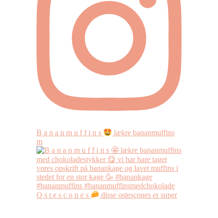
B a n a n m u f f i n s
lækre bananmuffins
m
O s t e s c o n e s
disse ostescones er super