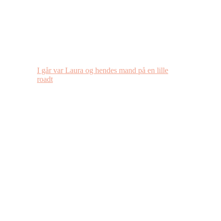
I går var Laura og hendes mand på en lille
roadt