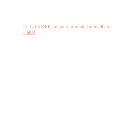
En LÆKKER omgang brownie karamelbarer
– altså