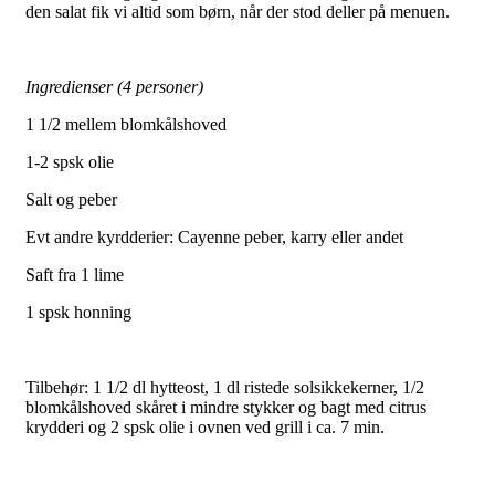
den salat fik vi altid som børn, når der stod deller på menuen.
Ingredienser (4 personer)
1 1/2 mellem blomkålshoved
1-2 spsk olie
Salt og peber
Evt andre kyrdderier: Cayenne peber, karry eller andet
Saft fra 1 lime
1 spsk honning
Tilbehør: 1 1/2 dl hytteost, 1 dl ristede solsikkekerner, 1/2
blomkålshoved skåret i mindre stykker og bagt med citrus
krydderi og 2 spsk olie i ovnen ved grill i ca. 7 min.