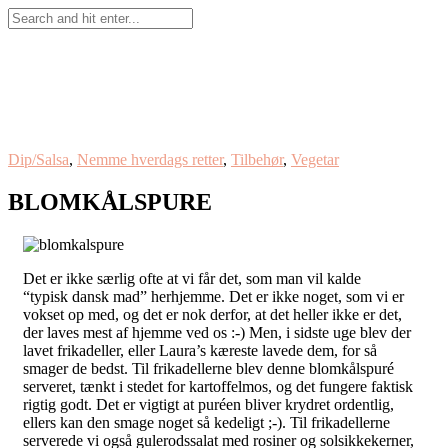
Dip/Salsa
,
Nemme hverdags retter
,
Tilbehør
,
Vegetar
BLOMKÅLSPURE
Det er ikke særlig ofte at vi får det, som man vil kalde
“typisk dansk mad” herhjemme. Det er ikke noget, som vi er
vokset op med, og det er nok derfor, at det heller ikke er det,
der laves mest af hjemme ved os :-) Men, i sidste uge blev der
lavet frikadeller, eller Laura’s kæreste lavede dem, for så
smager de bedst. Til frikadellerne blev denne blomkålspuré
serveret, tænkt i stedet for kartoffelmos, og det fungere faktisk
rigtig godt. Det er vigtigt at puréen bliver krydret ordentlig,
ellers kan den smage noget så kedeligt ;-). Til frikadellerne
serverede vi også gulerodssalat med rosiner og solsikkekerner,