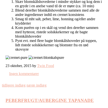
Skær blomskålshovederne i mindre stykker og kog dem i
en gryde i en anelse vand til de er møre (ca. 10 min)
Blend derefter blomkålshovederne sammen med alle de
andre ingredienser indtil en cremet konsistens
Smag til mht salt, peber, lime, honning og/eller andre
krydderier
Kom puréen op i en skål og vend den derefter sammen
med hytteost, ristede solsikkekerner og de bagte
blomkålshoveder
Pynt evt. med flere bagte blomkålshoveder på toppen,
lidt ristede solsikkekerner og blomster fra en rød
skovsyre
23 oktober, 2015 by
Twin Food
Ingen kommentarer
tidligere indlæg
næste indlæg
PEBERFRUGT/AUBERGINE TAPANADE