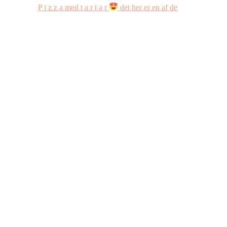
P i z z a med t a r t a r
det her er en af de