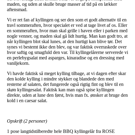
maden, og uden at skulle bruge masser af tid på en lækker
aftensmad.
Vi er ret fan af kyllingen og ser den som et godt alternativ til en
travl sommeraften, hvor specialet er ved at tage livet af os. Eller
en sommeraften, hvor man skal grille i haven eller i parken med
nogle venner, og maden skal gå lidt hurtig. Man kan godt tro, at
når kyllingen blot skal lunes, at den hurtigt kan blive tør. Det
synes vi bestemt ikke den blev, og var faktisk overraskede over
hvor saftig og smagfuld den var. Til kyllingelårerne serverede vi
en perlebygsalat med asparges, kinaradise og en dressing med
vaniljekorn.
Vi havde faktisk så meget kylling tilbage, at vi dagen efter skar
den kolde kylling i mindre stykker og blandede den med
resterne af salaten, det fungerede også rigtig fint og blev til en
skøn kyllingesalat. Faktisk kan man også spise kyllingen
direkte, uden at lune den først, hvis man fx. ønsker at bruge den
kold i en caesar salat.
Opskrift (2 personer)
1 pose langtidstilberedte hele BBQ kyllingelår fra ROSE