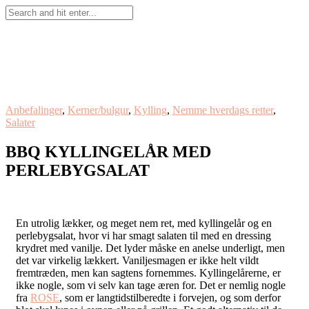
Anbefalinger
,
Kerner/bulgur
,
Kylling
,
Nemme hverdags retter
,
Salater
BBQ KYLLINGELÅR MED
PERLEBYGSALAT
En utrolig lækker, og meget nem ret, med kyllingelår og en
perlebygsalat, hvor vi har smagt salaten til med en dressing
krydret med vanilje. Det lyder måske en anelse underligt, men
det var virkelig lækkert. Vaniljesmagen er ikke helt vildt
fremtræden, men kan sagtens fornemmes. Kyllingelårerne, er
ikke nogle, som vi selv kan tage æren for. Det er nemlig nogle
fra
ROSE
, som er langtidstilberedte i forvejen, og som derfor