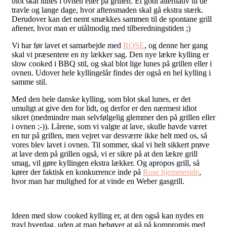
blot skal lunes i ovnen eller på grillen. Et godt alternativ til de
travle og lange dage, hvor aftensmaden skal gå ekstra stærk.
Derudover kan det nemt smækkes sammen til de spontane grill
aftener, hvor man er utålmodig med tilberedningstiden ;)
Vi har før lavet et samarbejde med
ROSE
, og denne her gang
skal vi præsentere en ny lækker sag. Den nye lækre kylling er
slow cooked i BBQ stil, og skal blot lige lunes på grillen eller i
ovnen. Udover hele kyllingelår findes der også en hel kylling i
samme stil.
Med den hele danske kylling, som blot skal lunes, er det
umuligt at give den for lidt, og derfor er den nærmest idiot
sikret (medmindre man selvfølgelig glemmer den på grillen eller
i ovnen ;-)). Lårene, som vi valgte at lave, skulle havde været
en tur på grillen, men vejret var desværre ikke helt med os, så
vores blev lavet i ovnen. Til sommer, skal vi helt sikkert prøve
at lave dem på grillen også, vi er sikre på at den lækre grill
smag, vil gøre kyllingen ekstra lækker. Og apropos grill, så
kører der faktisk en konkurrence inde på
Rose hjemmeside
,
hvor man har mulighed for at vinde en Weber gasgrill.
Ideen med slow cooked kylling er, at den også kan nydes en
travl hverdag, uden at man behøver at gå på kompromis med