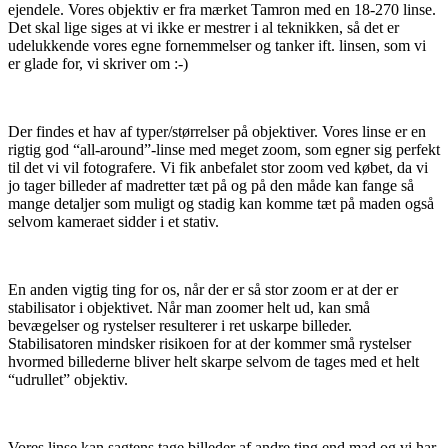
ejendele. Vores objektiv er fra mærket Tamron med en 18-270 linse.
Det skal lige siges at vi ikke er mestrer i al teknikken, så det er
udelukkende vores egne fornemmelser og tanker ift. linsen, som vi
er glade for, vi skriver om :-)
Der findes et hav af typer/størrelser på objektiver. Vores linse er en
rigtig god “all-around”-linse med meget zoom, som egner sig perfekt
til det vi vil fotografere. Vi fik anbefalet stor zoom ved købet, da vi
jo tager billeder af madretter tæt på og på den måde kan fange så
mange detaljer som muligt og stadig kan komme tæt på maden også
selvom kameraet sidder i et stativ.
En anden vigtig ting for os, når der er så stor zoom er at der er
stabilisator i objektivet. Når man zoomer helt ud, kan små
bevægelser og rystelser resulterer i ret uskarpe billeder.
Stabilisatoren mindsker risikoen for at der kommer små rystelser
hvormed billederne bliver helt skarpe selvom de tages med et helt
“udrullet” objektiv.
Vores linse kan sagtens tage billeder af andre ting end mad og vi har