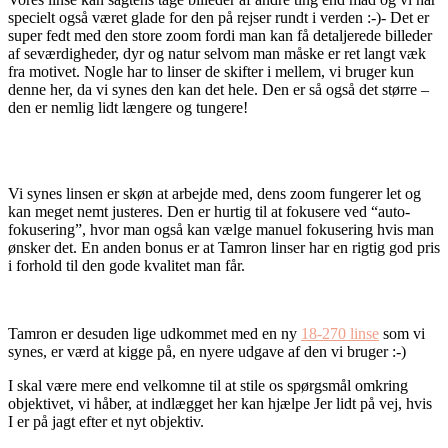
specielt også været glade for den på rejser rundt i verden :-)- Det er
super fedt med den store zoom fordi man kan få detaljerede billeder
af seværdigheder, dyr og natur selvom man måske er ret langt væk
fra motivet. Nogle har to linser de skifter i mellem, vi bruger kun
denne her, da vi synes den kan det hele. Den er så også det større –
den er nemlig lidt længere og tungere!
Vi synes linsen er skøn at arbejde med, dens zoom fungerer let og
kan meget nemt justeres. Den er hurtig til at fokusere ved “auto-
fokusering”, hvor man også kan vælge manuel fokusering hvis man
ønsker det. En anden bonus er at Tamron linser har en rigtig god pris
i forhold til den gode kvalitet man får.
Tamron er desuden lige udkommet med en ny
18-270 linse
som vi
synes, er værd at kigge på, en nyere udgave af den vi bruger :-)
I skal være mere end velkomne til at stile os spørgsmål omkring
objektivet, vi håber, at indlægget her kan hjælpe Jer lidt på vej, hvis
I er på jagt efter et nyt objektiv.