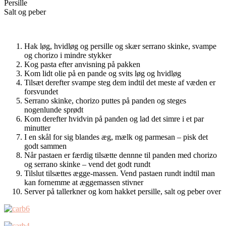
Persille
Salt og peber
Hak løg, hvidløg og persille og skær serrano skinke, svampe
og chorizo i mindre stykker
Kog pasta efter anvisning på pakken
Kom lidt olie på en pande og svits løg og hvidløg
Tilsæt derefter svampe steg dem indtil det meste af væden er
forsvundet
Serrano skinke, chorizo puttes på panden og steges
nogenlunde sprødt
Kom derefter hvidvin på panden og lad det simre i et par
minutter
I en skål for sig blandes æg, mælk og parmesan – pisk det
godt sammen
Når pastaen er færdig tilsætte dennne til panden med chorizo
og serrano skinke – vend det godt rundt
Tilslut tilsættes ægge-massen. Vend pastaen rundt indtil man
kan fornemme at æggemassen stivner
Server på tallerkner og kom hakket persille, salt og peber over