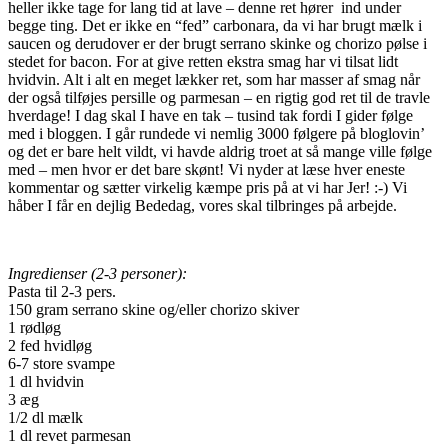
heller ikke tage for lang tid at lave – denne ret hører ind under
begge ting. Det er ikke en “fed” carbonara, da vi har brugt mælk i
saucen og derudover er der brugt serrano skinke og chorizo pølse i
stedet for bacon. For at give retten ekstra smag har vi tilsat lidt
hvidvin. Alt i alt en meget lækker ret, som har masser af smag når
der også tilføjes persille og parmesan – en rigtig god ret til de travle
hverdage! I dag skal I have en tak – tusind tak fordi I gider følge
med i bloggen. I går rundede vi nemlig 3000 følgere på bloglovin’
og det er bare helt vildt, vi havde aldrig troet at så mange ville følge
med – men hvor er det bare skønt! Vi nyder at læse hver eneste
kommentar og sætter virkelig kæmpe pris på at vi har Jer! :-) Vi
håber I får en dejlig Bededag, vores skal tilbringes på arbejde.
Ingredienser (2-3 personer):
Pasta til 2-3 pers.
150 gram serrano skine og/eller chorizo skiver
1 rødløg
2 fed hvidløg
6-7 store svampe
1 dl hvidvin
3 æg
1/2 dl mælk
1 dl revet parmesan