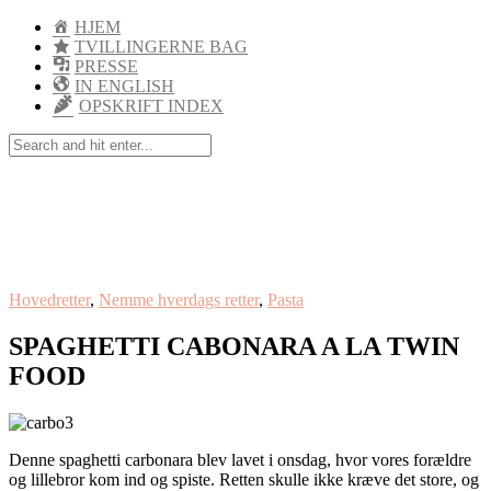
HJEM
TVILLINGERNE BAG
PRESSE
IN ENGLISH
OPSKRIFT INDEX
Hovedretter
,
Nemme hverdags retter
,
Pasta
SPAGHETTI CABONARA A LA TWIN
FOOD
Denne spaghetti carbonara blev lavet i onsdag, hvor vores forældre
og lillebror kom ind og spiste. Retten skulle ikke kræve det store, og