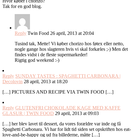
Hvor køber i chorizo?
Tak for en god blog.
Reply
Twin Food
26 april, 2013 at 20:04
Tusind tak, Mette! Vi køber chorizo hos føtex eller netto,
nogle gange hos slagteren hvis vi skal forkæles ;-) Men det
findes vidst i de fleste supermarkeder!
Rigtig god weekend :-)
Reply
SUNDAY TASTES : SPAGHETTI CARBONARA |
Decolovin
28 april, 2013 at 18:20
[…] PICTURES AND RECIPE VIA TWIN FOOD […]
Reply
GLUTENFRI CHOKOLADE KAGE MED KAFFE
GLASUR | TWIN FOOD
29 april, 2013 at 09:03
[…] her blev lavet til dessert, da vores forældre var inde og få
Spaghetti Carbonara. Vi har for lidt tid siden set opskriften hos eat-
love-and-be-happy og ud fra billederne, måtte […]