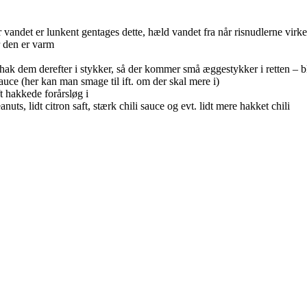
andet er lunkent gentages dette, hæld vandet fra når risnudlerne virk
r den er varm
t, hak dem derefter i stykker, så der kommer små æggestykker i retten 
auce (her kan man smage til ift. om der skal mere i)
t hakkede forårsløg i
s, lidt citron saft, stærk chili sauce og evt. lidt mere hakket chili