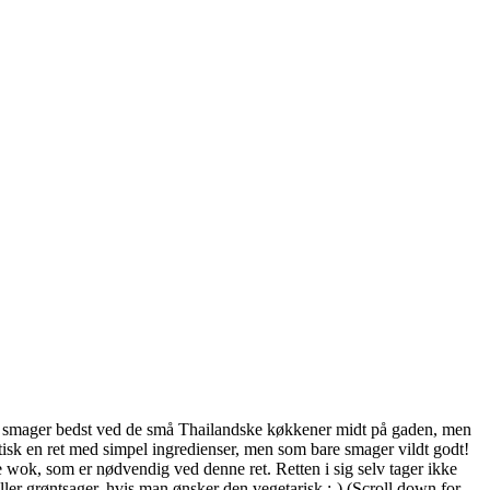
 det smager bedst ved de små Thailandske køkkener midt på gaden, men
aktisk en ret med simpel ingredienser, men som bare smager vildt godt!
e wok, som er nødvendig ved denne ret. Retten i sig selv tager ikke
ller grøntsager, hvis man ønsker den vegetarisk :-) (Scroll down for