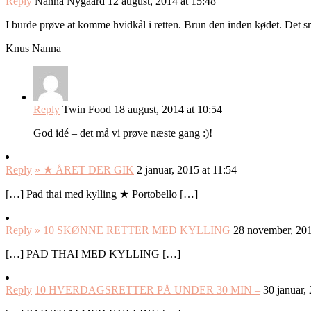
Reply
Nanna Nygaard
12 august, 2014 at 15:48
I burde prøve at komme hvidkål i retten. Brun den inden kødet. Det sma
Knus Nanna
Reply
Twin Food
18 august, 2014 at 10:54
God idé – det må vi prøve næste gang :)!
Reply
» ★ ÅRET DER GIK
2 januar, 2015 at 11:54
[…] Pad thai med kylling ★ Portobello […]
Reply
» 10 SKØNNE RETTER MED KYLLING
28 november, 201
[…] PAD THAI MED KYLLING […]
Reply
10 HVERDAGSRETTER PÅ UNDER 30 MIN –
30 januar,