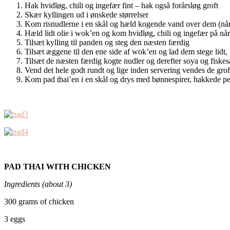
Hak hvidløg, chili og ingefær fint – hak også forårsløg groft
Skær kyllingen ud i ønskede størrelser
Kom risnudlerne i en skål og hæld kogende vand over dem (når v
Hæld lidt olie i wok’en og kom hvidløg, chili og ingefær på nå
Tilsæt kylling til panden og steg den næsten færdig
Tilsæt æggene til den ene side af wok’en og lad dem stege lid
Tilsæt de næsten færdig kogte nudler og derefter soya og fiskes
Vend det hele godt rundt og lige inden servering vendes de grof
Kom pad thai’en i en skål og drys med bønnespirer, hakkede peanut
PAD THAI WITH CHICKEN
Ingredients (about 3)
300 grams of chicken
3 eggs