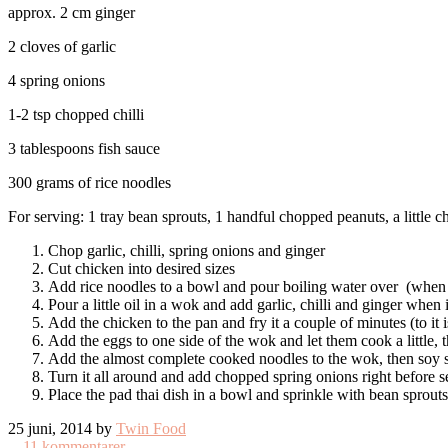
approx. 2 cm ginger
2 cloves of garlic
4 spring onions
1-2 tsp chopped chilli
3 tablespoons fish sauce
300 grams of rice noodles
For serving: 1 tray bean sprouts, 1 handful chopped peanuts, a little c
Chop garlic, chilli, spring onions and ginger
Cut chicken into desired sizes
Add rice noodles to a bowl and pour boiling water over (when t
Pour a little oil in a wok and add garlic, chilli and ginger when i
Add the chicken to the pan and fry it a couple of minutes (to it 
Add the eggs to one side of the wok and let them cook a little,
Add the almost complete cooked noodles to the wok, then soy s
Turn it all around and add chopped spring onions right before s
Place the pad thai dish in a bowl and sprinkle with bean sprouts,
25 juni, 2014 by
Twin Food
11 kommentarer