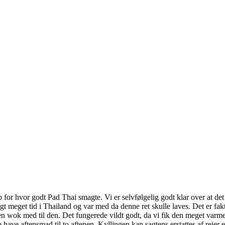
op for hvor godt Pad Thai smagte. Vi er selvfølgelig godt klar over at
ragt meget tid i Thailand og var med da denne ret skulle laves. Det er f
 en wok med til den. Det fungerede vildt godt, da vi fik den meget varm
have aftensmad til to aftenen. Kyllingen kan sagtens erstattes af rejer e