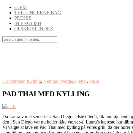
HJEM
TVILLINGERNE BAG
PRESSE
IN ENGLISH
OPSKRIFT INDEX
Hovedretter
,
Kylling
,
Nemme hverdags retter
,
Pasta
PAD THAI MED KYLLING
Da Laura var et semester i San Diego sidste efterår, fik hun øjenene 
den i San Diego var nu heller ikke værst ;-)! Laura’s kæreste har tilb
Vi valgte at lave en Pad Thai med kylling på vores grill, da der hører
lang tid og lave, og man kan nemt lave en stor portion og på den måde 