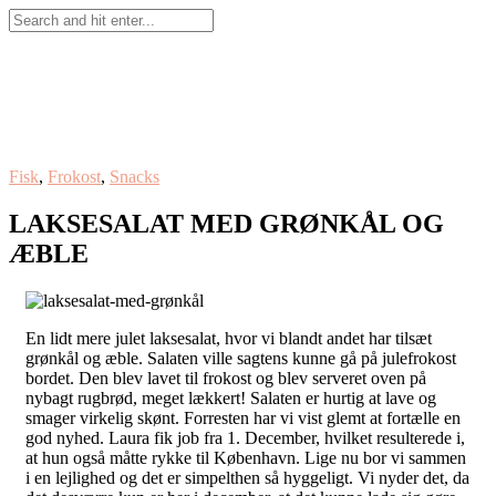
Fisk
,
Frokost
,
Snacks
LAKSESALAT MED GRØNKÅL OG
ÆBLE
En lidt mere julet laksesalat, hvor vi blandt andet har tilsæt
grønkål og æble. Salaten ville sagtens kunne gå på julefrokost
bordet. Den blev lavet til frokost og blev serveret oven på
nybagt rugbrød, meget lækkert! Salaten er hurtig at lave og
smager virkelig skønt. Forresten har vi vist glemt at fortælle en
god nyhed. Laura fik job fra 1. December, hvilket resulterede i,
at hun også måtte rykke til København. Lige nu bor vi sammen
i en lejlighed og det er simpelthen så hyggeligt. Vi nyder det, da