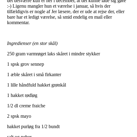
det desværre kun er her i december, at det kunne lade sig gøre
:-) Ligenu mangler hun et værelse i januar, så hvis der
tilfældigvis er nogle af Jer læsere, der er ude at rejse der, eller
bare har et ledigt værelse, så smid endelig en mail eller
kommentar.
Ingredienser (en stor skål)
250 gram varmrøget laks skåret i mindre stykker
1 spsk grov sennep
1 æble skåret i små firkanter
1 lille håndfuld hakket grønkål
1 hakket rødløg
1/2 dl creme fraiche
2 spsk mayo
hakket purløg fra 1/2 bundt
salt og peber