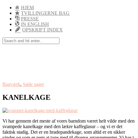
HJEM
TVILLINGERNE BAG
PRESSE
IN ENGLISH
OPSKRIFT INDEX
Bagværk
,
Søde sager
KANELKAGE
Vi har gennem det meste af vores barndom været helt vilde med den
svampede kanelkage med den lækre kaffeglasur – og vi er det
faktisk stadig. Det er en bradepandekage, som altid er en sikker
vinder og som er nem at tage med til diverse arrangementer. Vi har i