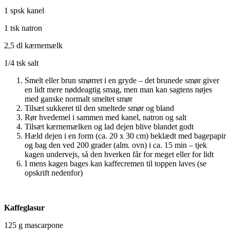
1 spsk kanel
1 tsk natron
2,5 dl kærnemælk
1/4 tsk salt
Smelt eller brun smørret i en gryde – det brunede smør giver
en lidt mere nøddeagtig smag, men man kan sagtens nøjes
med ganske normalt smeltet smør
Tilsæt sukkeret til den smeltede smør og bland
Rør hvedemel i sammen med kanel, natron og salt
Tilsæt kærnemælken og lad dejen blive blandet godt
Hæld dejen i en form (ca. 20 x 30 cm) beklædt med bagepapir
og bag den ved 200 grader (alm. ovn) i ca. 15 min – tjek
kagen undervejs, så den hverken får for meget eller for lidt
I mens kagen bages kan kaffecremen til toppen laves (se
opskrift nedenfor)
Kaffeglasur
125 g mascarpone