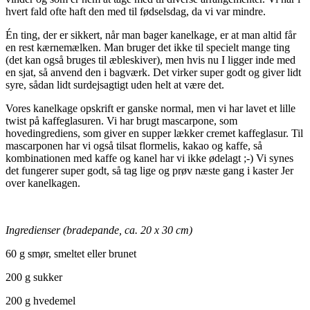
hvert fald ofte haft den med til fødselsdag, da vi var mindre.
Én ting, der er sikkert, når man bager kanelkage, er at man altid får
en rest kærnemælken. Man bruger det ikke til specielt mange ting
(det kan også bruges til æbleskiver), men hvis nu I ligger inde med
en sjat, så anvend den i bagværk. Det virker super godt og giver lidt
syre, sådan lidt surdejsagtigt uden helt at være det.
Vores kanelkage opskrift er ganske normal, men vi har lavet et lille
twist på kaffeglasuren. Vi har brugt mascarpone, som
hovedingrediens, som giver en supper lækker cremet kaffeglasur. Til
mascarponen har vi også tilsat flormelis, kakao og kaffe, så
kombinationen med kaffe og kanel har vi ikke ødelagt ;-) Vi synes
det fungerer super godt, så tag lige og prøv næste gang i kaster Jer
over kanelkagen.
Ingredienser (bradepande, ca. 20 x 30 cm)
60 g smør, smeltet eller brunet
200 g sukker
200 g hvedemel