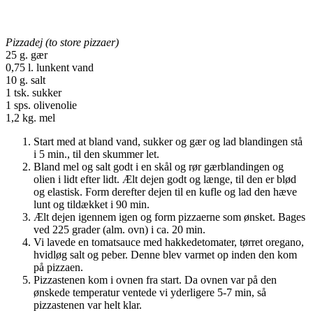
Pizzadej (to store pizzaer)
25 g. gær
0,75 l. lunkent vand
10 g. salt
1 tsk. sukker
1 sps. olivenolie
1,2 kg. mel
Start med at bland vand, sukker og gær og lad blandingen stå
i 5 min., til den skummer let.
Bland mel og salt godt i en skål og rør gærblandingen og
olien i lidt efter lidt. Ælt dejen godt og længe, til den er blød
og elastisk. Form derefter dejen til en kufle og lad den hæve
lunt og tildækket i 90 min.
Ælt dejen igennem igen og form pizzaerne som ønsket. Bages
ved 225 grader (alm. ovn) i ca. 20 min.
Vi lavede en tomatsauce med hakkedetomater, tørret oregano,
hvidløg salt og peber. Denne blev varmet op inden den kom
på pizzaen.
Pizzastenen kom i ovnen fra start. Da ovnen var på den
ønskede temperatur ventede vi yderligere 5-7 min, så
pizzastenen var helt klar.