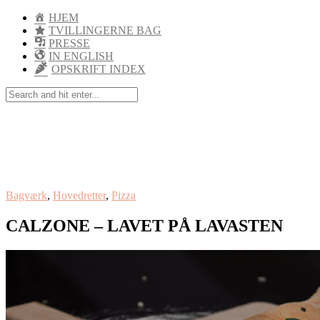
HJEM
TVILLINGERNE BAG
PRESSE
IN ENGLISH
OPSKRIFT INDEX
Bagværk
,
Hovedretter
,
Pizza
CALZONE – LAVET PÅ LAVASTEN