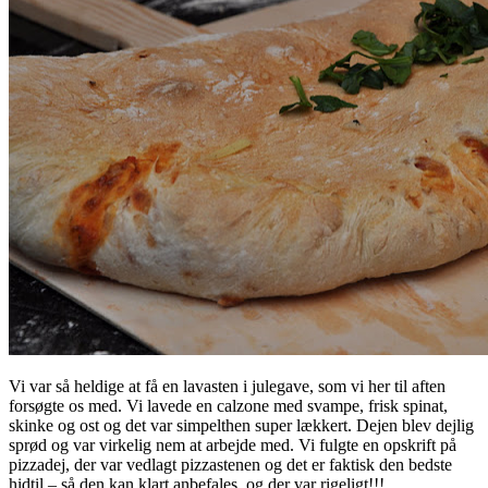
Vi var så heldige at få en lavasten i julegave, som vi her til aften
forsøgte os med. Vi lavede en calzone med svampe, frisk spinat,
skinke og ost og det var simpelthen super lækkert. Dejen blev dejlig
sprød og var virkelig nem at arbejde med. Vi fulgte en opskrift på
pizzadej, der var vedlagt pizzastenen og det er faktisk den bedste
hidtil – så den kan klart anbefales, og der var rigeligt!!!