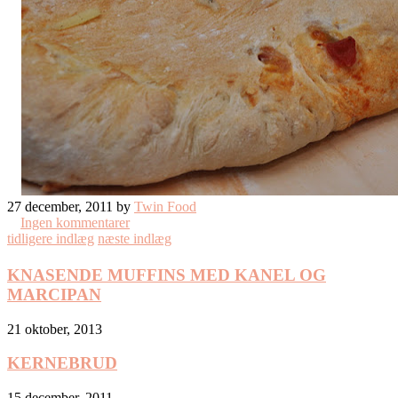
27 december, 2011 by
Twin Food
Ingen kommentarer
tidligere indlæg
næste indlæg
KNASENDE MUFFINS MED KANEL OG
MARCIPAN
21 oktober, 2013
KERNEBRUD
15 december, 2011