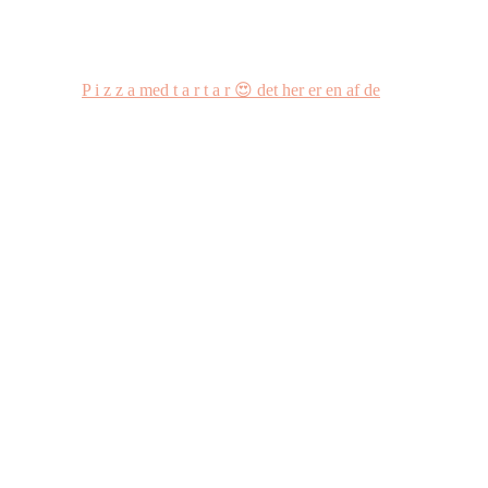
P i z z a med t a r t a r 😍 det her er en af de