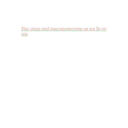
Pita- pizza med mascarponecreme og æg 🥳 en
sup