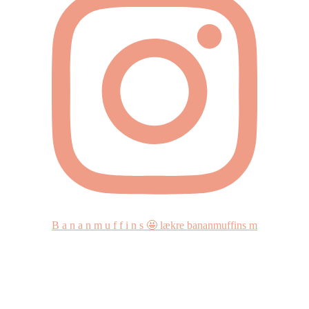
B a n a n m u f f i n s 🤩 lækre bananmuffins m