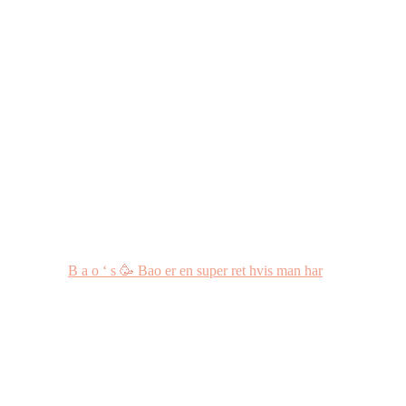
B a o ‘ s 🥳 Bao er en super ret hvis man har