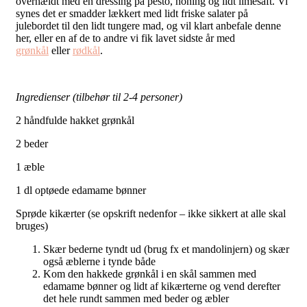
overhældt med en dressing på pesto, honing og lidt limesaft. Vi
synes det er smadder lækkert med lidt friske salater på
julebordet til den lidt tungere mad, og vil klart anbefale denne
her, eller en af de to andre vi fik lavet sidste år med
grønkål
eller
rødkål
.
Ingredienser (tilbehør til 2-4 personer)
2 håndfulde hakket grønkål
2 beder
1 æble
1 dl optøede edamame bønner
Sprøde kikærter (se opskrift nedenfor – ikke sikkert at alle skal
bruges)
Skær bederne tyndt ud (brug fx et mandolinjern) og skær
også æblerne i tynde både
Kom den hakkede grønkål i en skål sammen med
edamame bønner og lidt af kikærterne og vend derefter
det hele rundt sammen med beder og æbler