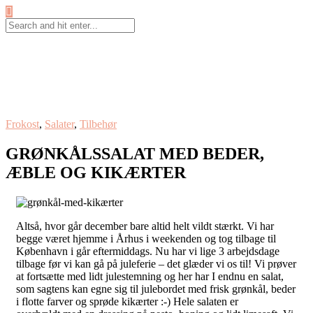
Frokost
,
Salater
,
Tilbehør
GRØNKÅLSSALAT MED BEDER,
ÆBLE OG KIKÆRTER
Altså, hvor går december bare altid helt vildt stærkt. Vi har
begge været hjemme i Århus i weekenden og tog tilbage til
København i går eftermiddags. Nu har vi lige 3 arbejdsdage
tilbage før vi kan gå på juleferie – det glæder vi os til! Vi prøver
at fortsætte med lidt julestemning og her har I endnu en salat,
som sagtens kan egne sig til julebordet med frisk grønkål, beder
i flotte farver og sprøde kikærter :-) Hele salaten er