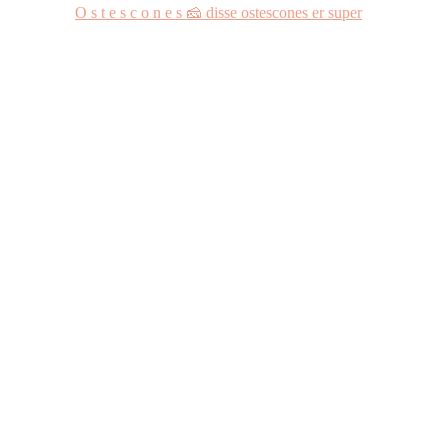
O s t e s c o n e s 🧀 disse ostescones er super