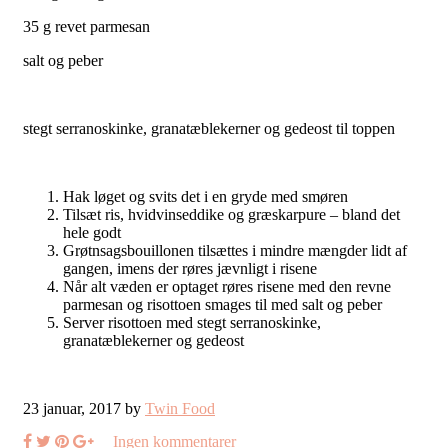
35 g revet parmesan
salt og peber
stegt serranoskinke, granatæblekerner og gedeost til toppen
Hak løget og svits det i en gryde med smøren
Tilsæt ris, hvidvinseddike og græskarpure – bland det
hele godt
Grøtnsagsbouillonen tilsættes i mindre mængder lidt af
gangen, imens der røres jævnligt i risene
Når alt væden er optaget røres risene med den revne
parmesan og risottoen smages til med salt og peber
Server risottoen med stegt serranoskinke,
granatæblekerner og gedeost
23 januar, 2017 by
Twin Food
Ingen kommentarer