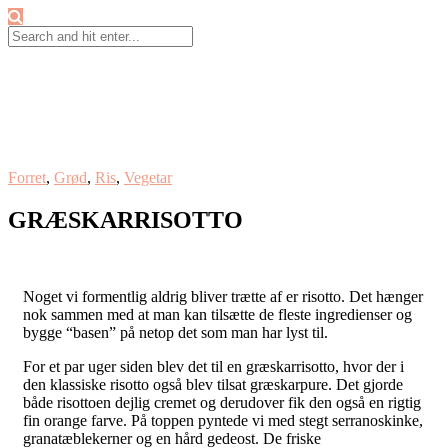
Forret
,
Grød
,
Ris
,
Vegetar
GRÆSKARRISOTTO
Noget vi formentlig aldrig bliver trætte af er risotto. Det hænger
nok sammen med at man kan tilsætte de fleste ingredienser og
bygge “basen” på netop det som man har lyst til.
For et par uger siden blev det til en græskarrisotto, hvor der i
den klassiske risotto også blev tilsat græskarpure. Det gjorde
både risottoen dejlig cremet og derudover fik den også en rigtig
fin orange farve. På toppen pyntede vi med stegt serranoskinke,
granatæblekerner og en hård gedeost. De friske