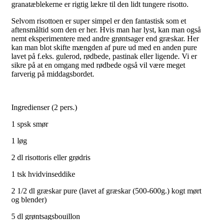
granatæblekerne er rigtig lækre til den lidt tungere risotto.
Selvom risottoen er super simpel er den fantastisk som et
aftensmåltid som den er her. Hvis man har lyst, kan man også
nemt eksperimentere med andre grøntsager end græskar. Her
kan man blot skifte mængden af pure ud med en anden pure
lavet på f.eks. gulerod, rødbede, pastinak eller ligende. Vi er
sikre på at en omgang med rødbede også vil være meget
farverig på middagsbordet.
Ingredienser (2 pers.)
1 spsk smør
1 løg
2 dl risottoris eller grødris
1 tsk hvidvinseddike
2 1/2 dl græskar pure (lavet af græskar (500-600g.) kogt mørt
og blender)
5 dl grøntsagsbouillon