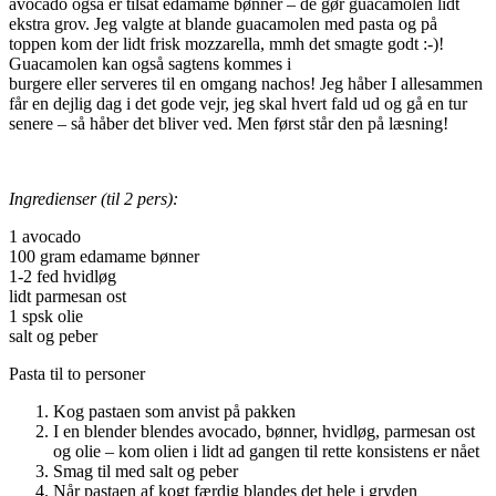
avocado også er tilsat edamame bønner – de gør guacamolen lidt
ekstra grov. Jeg valgte at blande guacamolen med pasta og på
toppen kom der lidt frisk mozzarella, mmh det smagte godt :-)!
Guacamolen kan også sagtens kommes i
burgere eller serveres til en omgang nachos! Jeg håber I allesammen
får en dejlig dag i det gode vejr, jeg skal hvert fald ud og gå en tur
senere – så håber det bliver ved. Men først står den på læsning!
Ingredienser (til 2 pers):
1 avocado
100 gram edamame bønner
1-2 fed hvidløg
lidt parmesan ost
1 spsk olie
salt og peber
Pasta til to personer
Kog pastaen som anvist på pakken
I en blender blendes avocado, bønner, hvidløg, parmesan ost
og olie – kom olien i lidt ad gangen til rette konsistens er nået
Smag til med salt og peber
Når pastaen af kogt færdig blandes det hele i gryden