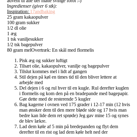
advent til alle der måtte svinge forbi :-)
I
ngredienser (giver 6 stk):
Inspiration:
17andbaking
25 gram kakaopulver
100 gram sukker
1/2 dl olie
1 æg
1 tsk vaniljesukker
1/2 tsk bagepulver
80 gram melOvertræk: En skål med flormelis
Pisk æg og sukker luftigt
Tilsæt olie, kakaopulver, vanilje og bagepulver
Tilslut kommes mel i lidt af gangen
Stil dejen på køl en times tid til den bliver lettere at
arbejde med
Del dejen i 6 og rul hver til en kugle. Rul derefter kuglen
i flormelis og kom den på en bradepande med bagepapir.
Gør dette med de resterende 5 kugler
Bag kagerne i ovnen ved 175 grader i 12-17 min (12 hvis
man ønsker dem til den mere bløde side og 17 hvis man
bedre kan lide dem ret sprøde) Jeg gav mine 15 og synes
de blev lækre.
Lad dem køle af 5 min på bredepanden og flyt dem
derefter til en rist og lad dem køle helt ned der