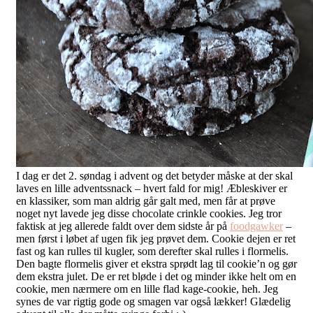
I dag er det 2. søndag i advent og det betyder måske at der skal
laves en lille adventssnack – hvert fald for mig! Æbleskiver er
en klassiker, som man aldrig går galt med, men får at prøve
noget nyt lavede jeg disse chocolate crinkle cookies. Jeg tror
faktisk at jeg allerede faldt over dem sidste år på
foodgawker
–
men først i løbet af ugen fik jeg prøvet dem. Cookie dejen er ret
fast og kan rulles til kugler, som derefter skal rulles i flormelis.
Den bagte flormelis giver et ekstra sprødt lag til cookie’n og gør
dem ekstra julet. De er ret bløde i det og minder ikke helt om en
cookie, men nærmere om en lille flad kage-cookie, heh. Jeg
synes de var rigtig gode og smagen var også lækker! Glædelig