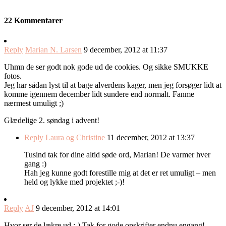
22 Kommentarer
Reply
Marian N. Larsen
9 december, 2012 at 11:37
Uhmn de ser godt nok gode ud de cookies. Og sikke SMUKKE
fotos.
Jeg har sådan lyst til at bage alverdens kager, men jeg forsøger lidt at
komme igennem december lidt sundere end normalt. Fanme
nærmest umuligt ;)
Glædelige 2. søndag i advent!
Reply
Laura og Christine
11 december, 2012 at 13:37
Tusind tak for dine altid søde ord, Marian! De varmer hver
gang :)
Hah jeg kunne godt forestille mig at det er ret umuligt – men
held og lykke med projektet ;-)!
Reply
AJ
9 december, 2012 at 14:01
Hvor ser de lækre ud :-) Tak for gode opskrifter endnu engang!