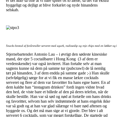
er det ikke så ofte at vi bare spiser os to alene, så det var ekstra
hyggeligt og dejligt at blive forkælet og nyde hinandens
selskab.
Snacks bestod af forårsruller serveret med agurk, radissedip og reje chips med en lækker og
Stjernebartender Antonio Lau – i øvrigt den sødeste kinesiske
mand, der ejer 5 coctailbarer i Hong Kong (3 af dem er
verdenskendte) var også inviteret. Han fortalte selv at man
sagtens kunne nå dem på samme tur (pubcrawl) de lå nemlig
tæt på hinanden, 3 af dem endda på samme gade ;-) Han skulle
(selvfølgelig) sørge for at vi fik en masse lækre cocktails
serveret og flere af dem var favoritter fra hans egne barer. En af
dem kaldte han “instagram drinken” fordi ingen vidste hvad
den hed, de viste bare et billede af den på deres telefon, når de
skulle bestille. Han var så sød og nød at fortælle om hans drinks
og favoritter, selvom han selv indrømmede at hans engelsk ikke
var så godt og at han var glad sålænge vi bare nød aftenen og
hyggede os. Og det må man sige at vi gjorde. Der blev i alt
serveret 6 cocktails, som var meget forskellige. De startede ud