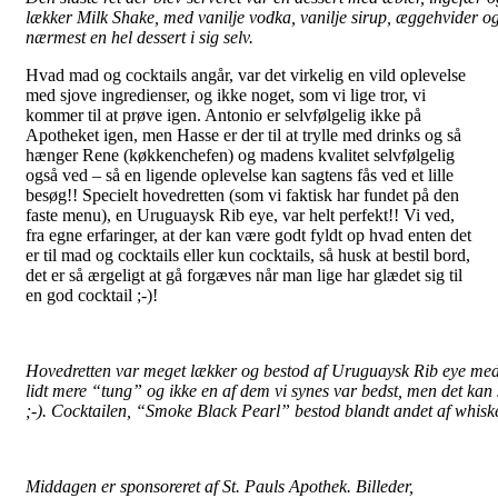
lækker Milk Shake, med vanilje vodka, vanilje sirup, æggehvider 
nærmest en hel dessert i sig selv.
Hvad mad og cocktails angår, var det virkelig en vild oplevelse
med sjove ingredienser, og ikke noget, som vi lige tror, vi
kommer til at prøve igen. Antonio er selvfølgelig ikke på
Apotheket igen, men Hasse er der til at trylle med drinks og så
hænger Rene (køkkenchefen) og madens kvalitet selvfølgelig
også ved – så en ligende oplevelse kan sagtens fås ved et lille
besøg!! Specielt hovedretten (som vi faktisk har fundet på den
faste menu), en Uruguaysk Rib eye, var helt perfekt!! Vi ved,
fra egne erfaringer, at der kan være godt fyldt op hvad enten det
er til mad og cocktails eller kun cocktails, så husk at bestil bord,
det er så ærgeligt at gå forgæves når man lige har glædet sig til
en god cocktail ;-)!
Hovedretten var meget lækker og bestod af Uruguaysk Rib eye med l
lidt mere “tung” og ikke en af dem vi synes var bedst, men det kan 
;-). Cocktailen, “Smoke Black Pearl” bestod blandt andet af whisk
Middagen er sponsoreret af St. Pauls Apothek. Billeder,