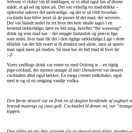
Selvom vi elsker vin til middagen, er vi altså også fan af denne
måde, at gå ud og spise på. Det var virkelig en mad/drikke –
oplevelse udover det sædvanlige, og det er så vildt hvordan
cocktails kan blive lavet så de passer til det mad, der serveres.
Der var blandt andet en ret hvor det hele skulle tages i en
bestemt rækkefølge; først en bid tang, herefter “the wassssup”
drink og som mad tun – det smagte fantastisk og præcis lige
som sushi, hvis man fik det i den rigitge rækkefølge.Lige i dette
tilfælde var det lidt svært at få drinken ned alene, men så sparer
man også mere på maden. Så man har en bid mad til hver tår
;-)!
Vores yndlings drink var enten en med Oolong te – en rigtig
pige-cocktail, der næsten smagte af iste! Derudover var dessert
cocktailen altså også lækker. En mega cremet milkshake, også
med te og så en omgang vanilje vodka.
Den første dessert var en frisk en af slagsen bestående af yoghurt 
brændt marengs og yuzu gelé. Cocktailen til denne ret, var “insta
toppen.
Den sidste ret der blev serveret var en dessert med æbler, ingefær 