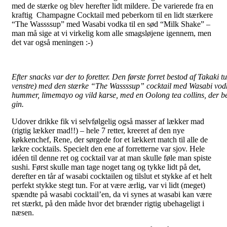
med de stærke og blev herefter lidt mildere. De varierede fra en
kraftig Champagne Cocktail med peberkorn til en lidt stærkere
“The Wassssup” med Wasabi vodka til en sød “Milk Shake” –
man må sige at vi virkelig kom alle smagsløjene igennem, men
det var også meningen :-)
Efter snacks var der to foretter. Den første forret bestod af Takaki
venstre) med den stærke “The Wassssup” cocktail med Wasabi vodka i
hummer, limemayo og vild karse, med en Oolong tea collins, der be
gin.
Udover drikke fik vi selvfølgelig også masser af lækker mad
(rigtig lækker mad!!) – hele 7 retter, kreeret af den nye
køkkenchef, Rene, der sørgede for et lækkert match til alle de
lækre cocktails. Specielt den ene af forretterne var sjov. Hele
idéen til denne ret og cocktail var at man skulle føle man spiste
sushi. Først skulle man tage noget tang og tykke lidt på det,
derefter en tår af wasabi cocktailen og tilslut et stykke af et helt
perfekt stykke stegt tun. For at være ærlig, var vi lidt (meget)
spændte på wasabi cocktail’en, da vi synes at wasabi kan være
ret stærkt, på den måde hvor det brænder rigtig ubehageligt i
næsen.