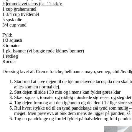
Hjemmelavet tacos (ca. 12 stk.):
1 cup grahamsmel
1 3/4 cup hvedemel
5 spsk olie
3/4 cup vand
Fyld:
1/2 squash
3 tomater
1 pk. bønner (vi brugte røde kidney bønner)
1 rødløg
Rucola
Dressing lavet af: Creme fraiche, hellmanns mayo, sennep, chili/hvidlø
Start med at lave dejen til de hjemmelavede tacos, da den skal tr
æltes som en normal dej.
Sæt dejen til side i 30 min og i mens kan fyldet gøres klar
Skær squash, tomater og rødløg i ønskede størrelser og steg det
Tag dejen frem og ælt den igennem og del den i 12 lige store st
Rul hvert stykke ud til en tynd pandekage (så tynd som mulig –
meget. Men prøv evt. at buk dem mens de ligger på panden, så e
Tag en pandekage og fordel fyldet på halvdelen og fold pandekag