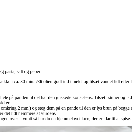
g pasta, salt og peber
ække i ca. 30 min. Ælt olien godt ind i melet og tilsæt vandet lidt efter
 hele på panden til det har den ønskede konsistens. Tilsæt bønner og la
ykker.
 omkring 2 mm.) og steg dem på en pande til den er lys brun på begge s
r det lidt nemmere at vurdere.
en over – vupti så har du en hjemmelavet taco, der er klar til at spise.