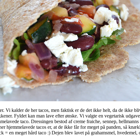
. Vi kalder de her tacos, men faktisk er de det ikke helt, da de ikke b
køkkener. Fyldet kan man lave efter ønske. Vi valgte en vegetarisk udga
mmelavede taco. Dressingen bestod af creme fraiche, sennep, hellmanns 
 her hjemmelavede tacos er, at de ikke får for meget på panden, så knæk
ack = en meget hård taco :) Dejen blev lavet på grahamsmel, hvedemel, ol